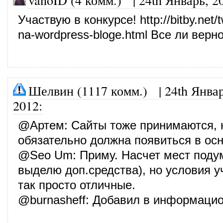
Участвую в конкурсе!
http://bitby.net/t
na-wordpress-bloge.html
Все ли верн
Шелвин (1117 комм.)
|
24th Январ
2012
:
@
Артем
: Сайты тоже принимаются, 
обязательно должна появиться в осн
@
Seo Um
: Приму. Насчет мест под
выделю доп.средства), но условия у
так просто отличные.
@
burnasheff
: Добавил в информаци