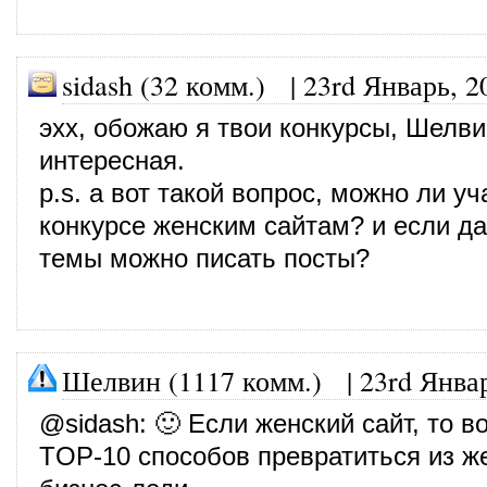
sidash (32 комм.)
|
23rd Январь, 2
эхх, обожаю я твои конкурсы, Шелви
интересная.
p.s. а вот такой вопрос, можно ли уч
конкурсе женским сайтам? и если да,
темы можно писать посты?
Шелвин (1117 комм.)
|
23rd Янва
@
sidash
: 🙂 Если женский сайт, то в
TOP-10 способов превратиться из 