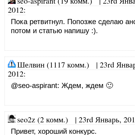
seo-aspirant (19 комм.)
|
23rd Янва
2012
:
Пока ретвитнул. Попозже сделаю ано
потом и статью напишу :).
Шелвин (1117 комм.)
|
23rd Янва
2012
:
@
seo-aspirant
: Ждем, ждем 🙂
seo2z (2 комм.)
|
23rd Январь, 20
Привет, хороший конкурс.