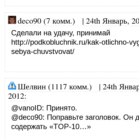
deco90 (7 комм.)
|
24th Январь, 2
Сделали на удачу, принимай
http://podkobluchnik.ru/kak-otlichno-vy
sebya-chuvstvovat/
Шелвин (1117 комм.)
|
24th Январ
2012
:
@
vanoID
: Принято.
@
deco90
: Поправьте заголовок. Он 
содержать «TOP-10…»