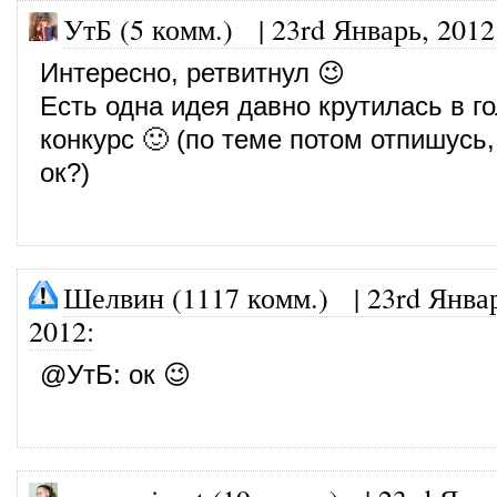
УтБ (5 комм.)
|
23rd Январь, 2012
Интересно, ретвитнул 😉
Есть одна идея давно крутилась в го
конкурс 🙂 (по теме потом отпишусь
ок?)
Шелвин (1117 комм.)
|
23rd Янва
2012
:
@
УтБ
: ок 😉