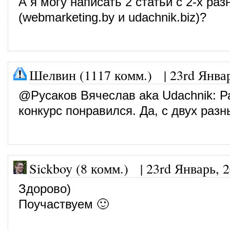
А я могу написать 2 статьи с 2-х раз
(webmarketing.by и udachnik.biz)?
Шелвин (1117 комм.)
|
23rd Янва
@
Русаков Вячеслав aka Udachnik
: Р
конкурс понравился. Да, с двух раз
Sickboy (8 комм.)
|
23rd Январь, 
Здорово)
Поучаствуем 🙂