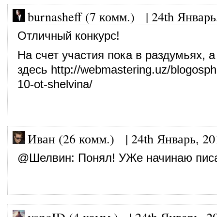
burnasheff (7 комм.)
|
24th Январь
Отличный конкурс!
На счет участия пока в раздумьях, а
здесь
http://webmastering.uz/blogosph
10-ot-shelvina/
Иван (26 комм.)
|
24th Январь, 20
@
Шелвин
: Понял! УЖе начинаю пис
vanoID (4 комм.)
|
24th Январь, 2