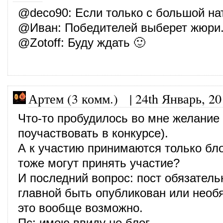
@
deco90
: Если только с большой на
@
Иван
: Победителей выберет жюри
@
Zotoff
: Буду ждать 🙂
Артем (3 комм.)
|
24th Январь, 20
Что-то пробудилось во мне желание
поучаствовать в конкурсе).
А к участию принимаются только бл
тоже могут принять участие?
И последний вопрос: пост обязатель
главной быть опубликован или необяз
это вообще возможно.
Пс: имею ввиду не блог.