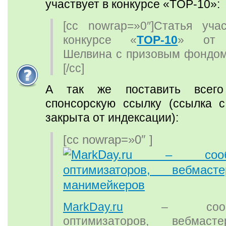
участвует в конкурсе «TOP-10»:
[cc nowrap=»0″]Статья уча
конкурсе «
TOP-10
» от 
Шелвина с призовым фондо
[/cc]
А так же поставить всего
спонсорскую ссылку (ссылка с
закрыта от индексации):
[cc nowrap=»0″ ]
MarkDay.ru
– сообще
оптимизаторов, вебмас