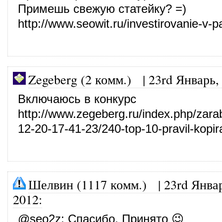
Примешь свежую статейку? =)
http://www.seowit.ru/investirovanie-v
Zegeberg (2 комм.)
|
23rd Январь,
Включаюсь в конкурс
http://www.zegeberg.ru/index.php/zarab
12-20-17-41-23/240-top-10-pravil-kopira
Шелвин (1117 комм.)
|
23rd Янва
2012
:
@
seo2z
: Спасибо. Принято 😉