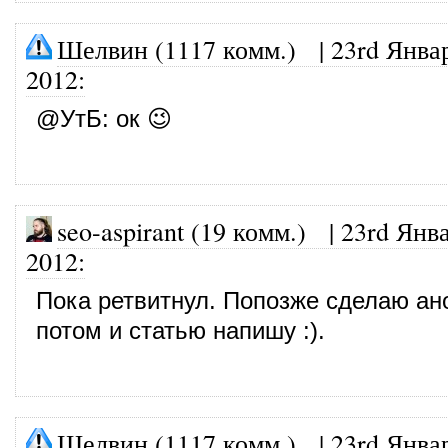
Шелвин (1117 комм.)
|
23rd Янва
2012
:
@
УтБ
: ок 😉
seo-aspirant (19 комм.)
|
23rd Янва
2012
:
Пока ретвитнул. Попозже сделаю ано
потом и статью напишу :).
Шелвин (1117 комм.)
|
23rd Янва