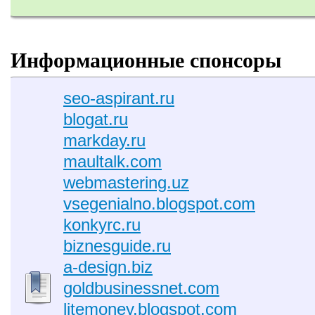
Информационные спонсоры
seo-aspirant.ru
blogat.ru
markday.ru
maultalk.com
webmastering.uz
vsegenialno.blogspot.com
konkyrc.ru
biznesguide.ru
a-design.biz
goldbusinessnet.com
litemoney.blogspot.com