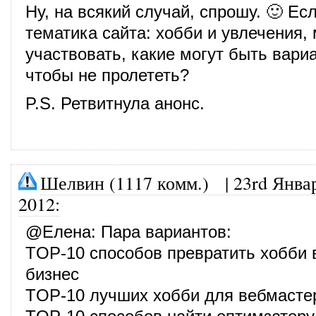
Ну, на всякий случай, спрошу. 🙂 Ес
тематика сайта: хобби и увлечения,
участвовать, какие могут быть вари
чтобы не пролететь?
P.S. Ретвитнула анонс.
Шелвин (1117 комм.)
|
23rd Янва
2012
:
@
Елена
: Пара вариантов:
TOP-10 способов превратить хобби в
бизнес
TOP-10 лучших хобби для вебмасте