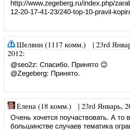
http://www.zegeberg.ru/index.php/zarab
12-20-17-41-23/240-top-10-pravil-kopira
Шелвин (1117 комм.)
|
23rd Янва
2012
:
@
seo2z
: Спасибо. Принято 😉
@
Zegeberg
: Принято.
Елена (18 комм.)
|
23rd Январь, 2
Очень хочется поучаствовать. А то 
большинстве случаев тематика огра