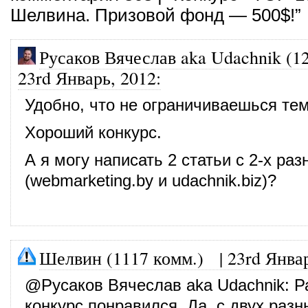
Шелвина. Призовой фонд — 500$!”
Русаков Вячеслав aka Udachnik (1
23rd Январь, 2012
:
Удобно, что не ограничиваешься тем
Хороший конкурс.
А я могу написать 2 статьи с 2-х раз
(webmarketing.by и udachnik.biz)?
Шелвин (1117 комм.)
|
23rd Янва
@
Русаков Вячеслав aka Udachnik
: Р
конкурс понравился. Да, с двух раз