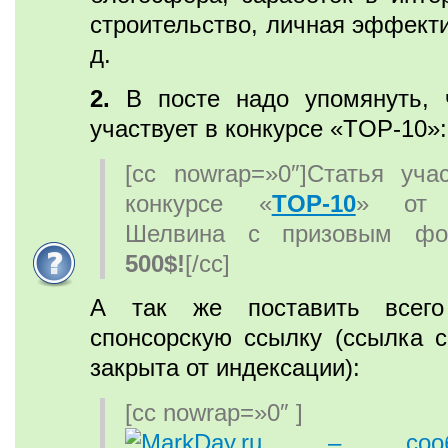
строительство, личная эффекти
д.
2.
В посте надо упомянуть, 
участвует в конкурсе «TOP-10»:
[cc nowrap=»0″]Статья уча
конкурсе «
TOP-10
» от 
Шелвина с призовым фо
500$!
[/cc]
А так же поставить всего
спонсорскую ссылку (ссылка с
закрыта от индексации):
[cc nowrap=»0″ ]