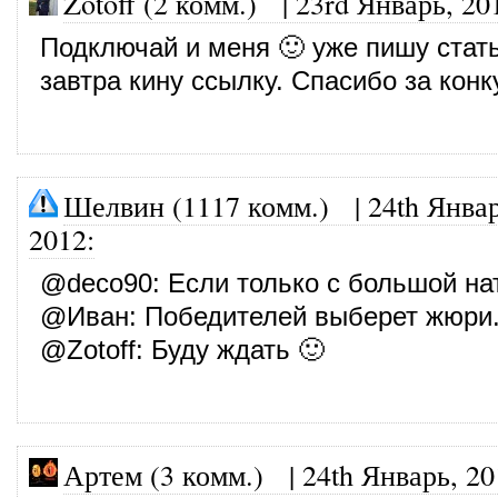
Zotoff (2 комм.)
|
23rd Январь, 20
Подключай и меня 🙂 уже пишу стат
завтра кину ссылку. Спасибо за конк
Шелвин (1117 комм.)
|
24th Январ
2012
:
@
deco90
: Если только с большой на
@
Иван
: Победителей выберет жюри
@
Zotoff
: Буду ждать 🙂
Артем (3 комм.)
|
24th Январь, 20