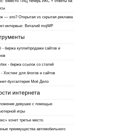
кс: Вместо ТИЦ теперь ИКС + ответы на
осы
ок — зло? Открытая vs скрытая реклама
ект-интервью: Виталий mojWP
трументы
ri - биржа купли/продажи сайтов и
нов
tex - биржа ссылок со статей
 - Хостинг для блогов и сайтов
рнет-бухгалтерия Моё Дело
ости интернета
ложение девушке с помощью
ьютерной игры
кс» хочет третье место.
вные преимущества автомобильного