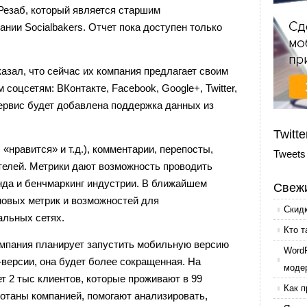
езаб, который является старшим
нии Socialbakers.
Отчет пока доступен только
азал, что сейчас их компания предлагает своим
 соцсетям: ВКонтакте, Facebook, Google+, Twitter,
 сервис будет добавлена поддержка данных из
Twitte
 «нравится» и т.д.), комментарии, перепосты,
Tweets
телей. Метрики дают возможность проводить
нда и бенчмаркинг индустрии. В ближайшем
Свежи
овых метрик и возможностей для
Скид
альных сетях.
Кто т
компания планирует запустить мобильную версию
Word
-версии, она будет более сокращенная. На
моде
т 2 тыс клиентов, которые проживают в 99
Как п
отаны компанией, помогают анализировать,