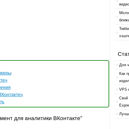
виде
Micro
ближ
Twitt
хэшт
Ста
Для 
икеры
Как 
кте»
изде
чения
VPS 
ВКонтакте»
Свой 
ть
Expr
Лучши
умент для аналитики ВКонтакте”