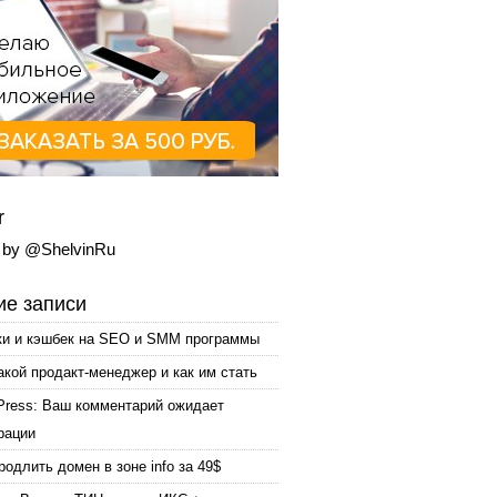
r
 by @ShelvinRu
е записи
ки и кэшбек на SEO и SMM программы
акой продакт-менеджер и как им стать
Press: Ваш комментарий ожидает
рации
родлить домен в зоне info за 49$