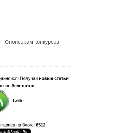
Спонсорам конкурсов
единяйся! Получай
новые статьи
шенно
бесплатно
:
Twitter
тариев на блоге:
6512