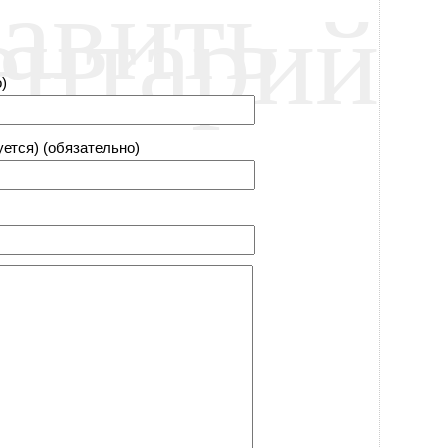
авить
ентарий
)
уется) (обязательно)