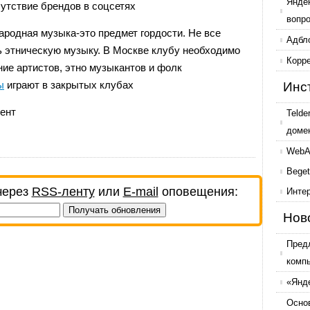
Янде
утствие брендов в соцсетях
вопр
родная музыка-это предмет гордости. Не все
Адбл
ь этническую музыку. В Москве клубу необходимо
Корр
ие артистов, этно музыкантов и фолк
ы
играют в закрытых клубах
Инс
ент
Telde
доме
WebAr
Beget
через
RSS-ленту
или
E-mail
оповещения:
Инте
Нов
Пред
комп
«Янде
Осно