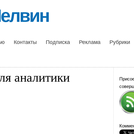
Шелвин
ью
Контакты
Подписка
Реклама
Рубрики
ля аналитики
Присо
совер
Коммен