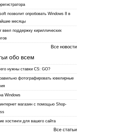
орегистратора
soft позволит опробовать Windows 8 в
айшие месяцы
er ввел поддержку кириллических
егов
Все новости
тьи обо всем
чего нужны ставки CS: GO?
правильно фотографировать ювелирные
лия
на Windows
интернет магазин с помощью Shop-
ess
е хостинги для вашего сайта
Все статьи