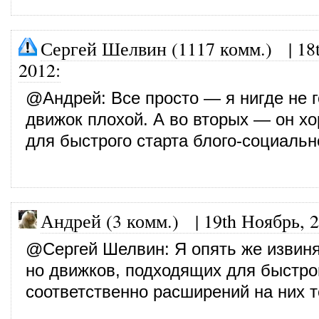
Сергей Шелвин (1117 комм.)
|
18
2012
:
@
Андрей
: Все просто — я нигде не 
движок плохой. А во вторых — он х
для быстрого старта блого-социальн
Андрей (3 комм.)
|
19th Ноябрь, 
@
Сергей Шелвин
: Я опять же извин
но движков, подходящих для быстрог
соответственно расширений на них т