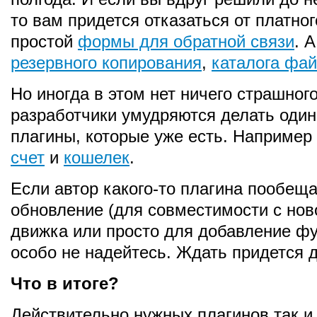
то вам придется отказаться от платног
простой
формы для обратной связи
. А
резервного копирования
,
каталога фа
Но иногда в этом нет ничего страшног
разработчики умудряются делать оди
плагины, которые уже есть. Наприме
счет
и
кошелек
.
Если автор какого-то плагина пообеща
обновление (для совместимости с нов
движка или просто для добавление фу
особо не надейтесь. Ждать придется д
Что в итоге?
Действительно нужных плагинов так и н