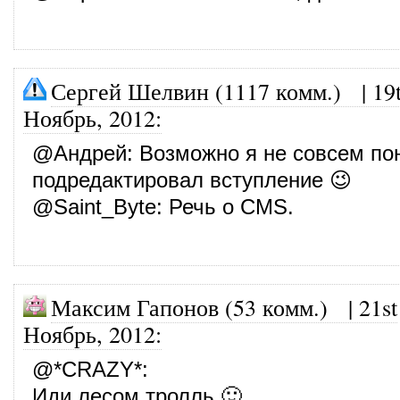
Сергей Шелвин (1117 комм.)
|
19
Ноябрь, 2012
:
@
Андрей
: Возможно я не совсем по
подредактировал вступление 😉
@
Saint_Byte
: Речь о CMS.
Максим Гапонов (53 комм.)
|
21st
Ноябрь, 2012
:
@
*CRAZY*
:
Иди лесом тролль 🙂