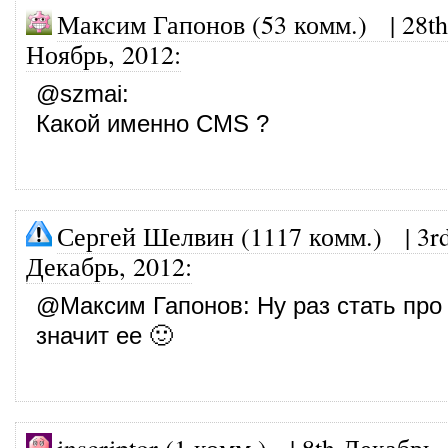
Максим Гапонов (53 комм.)
|
28th
Ноябрь, 2012
:
@
szmai
:
Какой именно CMS ?
Сергей Шелвин (1117 комм.)
|
3r
Декабрь, 2012
:
@
Максим Гапонов
: Ну раз стать про 
значит ее 🙂
inscriptor (1 комм.)
|
8th Декабрь,