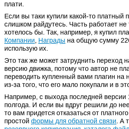
плати.
Если вы таки купили какой-то платный п
слишком райдутесь. Часть работает не т
хотелось бы. Так, например, я купил п
Компании
,
Награды
на общую сумму 220
использую их.
Это так же может затруднить переход 
версию движка, потому что автор не пл
переводить купленный вами плагин на 
из-за того, что его мало покупали и в э
Например, с выхода последней версии 
полгода. И если вы вдруг решили до не
то вам придется отказаться от платного
простой
формы для обратной связи
. А 