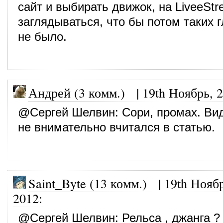
сайт и выбирать движок, на LiveeStr
заглядываться, что бы потом таких 
не было.
Андрей (3 комм.)
|
19th Ноябрь, 
@
Сергей Шелвин
: Сори, промах. Ви
не внимательно вчитался в статью.
Saint_Byte (13 комм.)
|
19th Нояб
2012
:
@
Сергей Шелвин
: Рельса , джанга ?