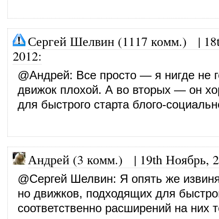
Сергей Шелвин (1117 комм.)
|
18
2012
:
@
Андрей
: Все просто — я нигде не 
движок плохой. А во вторых — он х
для быстрого старта блого-социальн
Андрей (3 комм.)
|
19th Ноябрь, 
@
Сергей Шелвин
: Я опять же извин
но движков, подходящих для быстрог
соответственно расширений на них т