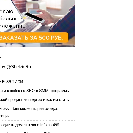
r
 by @ShelvinRu
е записи
ки и кэшбек на SEO и SMM программы
акой продакт-менеджер и как им стать
Press: Ваш комментарий ожидает
рации
родлить домен в зоне info за 49$