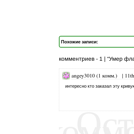
Похожие записи:
комментриев - 1 | “Умер фл
angey3010 (1 комм.) |
11t
интересно кто заказал эту криву
Ост
комм