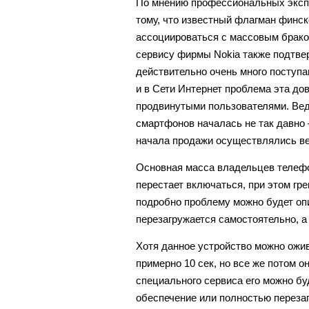
По мнению профессиональных экспе
тому, что известный флагман финск
ассоциироваться с массовым брако
сервису фирмы Nokia также подтвер
действительно очень много поступ
и в Сети Интернет проблема эта до
продвинутыми пользователями. Вед
смартфонов началась не так давно –
начала продажи осуществлялись в
Основная масса владельцев телефон
перестает включаться, при этом гр
подробно проблему можно будет оп
перезагружается самостоятельно, а
Хотя данное устройство можно ожив
примерно 10 сек, но все же потом о
специального сервиса его можно бу
обеспечение или полностью перезап