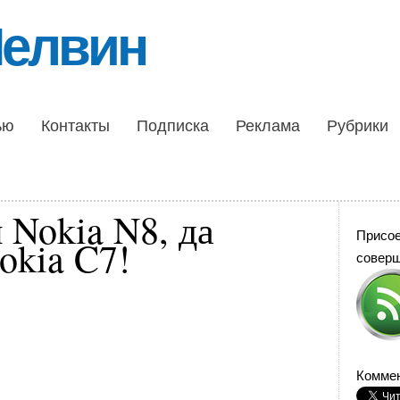
Шелвин
ью
Контакты
Подписка
Реклама
Рубрики
 Nokia N8, да
Присо
okia C7!
совер
Коммен