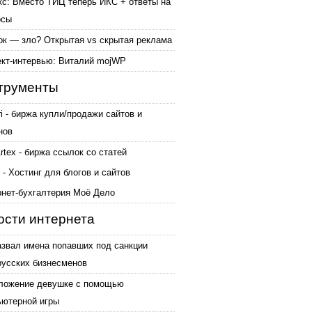
кс: Вместо ТИЦ теперь ИКС + ответы на
осы
ок — зло? Открытая vs скрытая реклама
ект-интервью: Виталий mojWP
трументы
ri - биржа купли/продажи сайтов и
нов
tex - биржа ссылок со статей
 - Хостинг для блогов и сайтов
рнет-бухгалтерия Моё Дело
ости интернета
азвал имена попавших под санкции
русских бизнесменов
ложение девушке с помощью
ьютерной игры