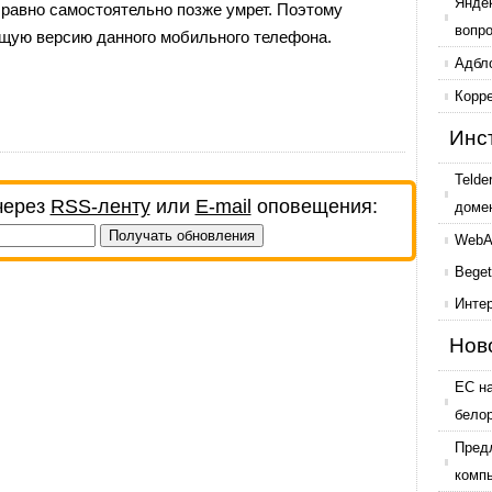
Янде
 равно самостоятельно позже умрет. Поэтому
вопр
щую версию данного мобильного телефона.
Адбл
Корр
Инс
Telde
через
RSS-ленту
или
E-mail
оповещения:
доме
WebAr
Beget
Инте
Нов
ЕС н
бело
Пред
комп