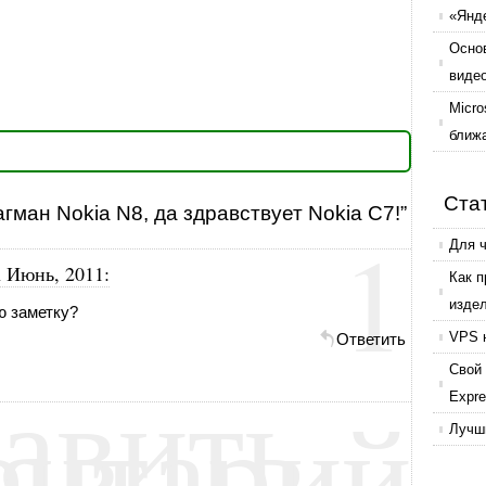
«Янде
Осно
виде
Micro
ближ
Ста
агман Nokia N8, да здравствует Nokia C7!”
1
Для 
h Июнь, 2011
:
Как 
изде
ю заметку?
VPS 
Ответить
авить
Свой 
ентарий
Expr
Лучши