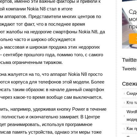
ртов, именно эти важные факторы и привели к
ой компании Nokia N8 стал в итоге
м аппаратов. Представители многих центров по
ждают тот факт, что в последнее время
ают жалобы на недорогие смартфоны Nokia N8, да
вольно часто и широко обсуждается
ь массовая и широкая продажа этих недорогих
 сентябре прошлого года, помимо того, с самого
Twitte
есьма ограниченным тиражом.
Tweets
а жалуется на то, что аппарат Nokia N8 просто
еются корпуса для телефонов этой модели. Более
Свежи
исать таким образом: в начале данный смартфон
Скид
 через какое-то время вообще сам выключается.
Кто т
ить, например, удерживая кнопку Power в течение
Word
н полностью и окончательно замирает. В Центре
моде
дет реанимировать, используя программное
Как п
исав память устройства, однако эти меры тоже