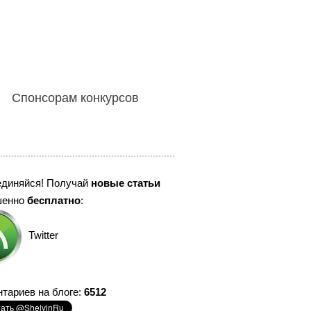
Спонсорам конкурсов
единяйся! Получай
новые статьи
шенно
бесплатно
:
Twitter
тариев на блоге:
6512