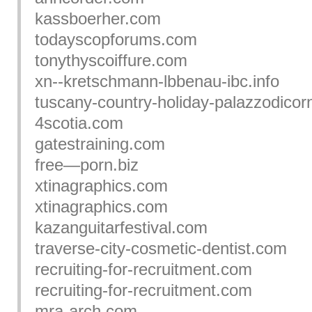
kassboerher.com
todayscopforums.com
tonythyscoiffure.com
xn--kretschmann-lbbenau-ibc.info
tuscany-country-holiday-palazzodico
4scotia.com
gatestraining.com
free—porn.biz
xtinagraphics.com
xtinagraphics.com
kazanguitarfestival.com
traverse-city-cosmetic-dentist.com
recruiting-for-recruitment.com
recruiting-for-recruitment.com
mra-arch.com