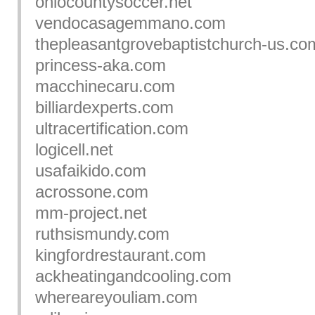
ohiocountysoccer.net
vendocasagemmano.com
thepleasantgrovebaptistchurch-us.co
princess-aka.com
macchinecaru.com
billiardexperts.com
ultracertification.com
logicell.net
usafaikido.com
acrossone.com
mm-project.net
ruthsismundy.com
kingfordrestaurant.com
ackheatingandcooling.com
whereareyouliam.com