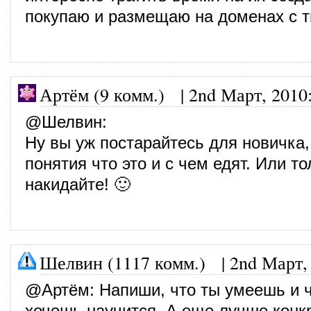
покупаю и размещаю на доменах с т
Артём (9 комм.) |
2nd Март, 2010
@
Шелвин
:
Ну вы уж постарайтесь для новичка
понятия что это и с чем едят. Или т
накидайте! 🙂
Шелвин (1117 комм.)
|
2nd Март,
@
Артём
: Напиши, что ты умеешь и 
хочешь научится. А еще лучше конк