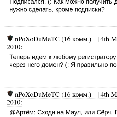
Подписался. (: Как можно получить
нужно сделать, кроме подписки?
nPoXoDuMeTC (16 комм.)
|
4th М
2010
:
Теперь идём к любому регистратору
через него домен? (; Я правильно 
nPoXoDuMeTC (16 комм.)
|
4th М
2010
:
@
Артём
: Сходи на Маул, или Сёрч.