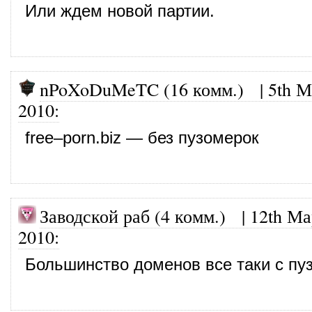
Или ждем новой партии.
nPoXoDuMeTC (16 комм.)
|
5th М
2010
:
free–porn.biz — без пузомерок
Заводской раб (4 комм.)
|
12th Ма
2010
:
Большинство доменов все таки с пу