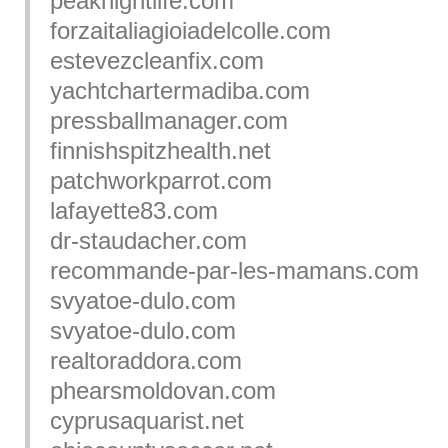
peaknightlife.com
forzaitaliagioiadelcolle.com
estevezcleanfix.com
yachtchartermadiba.com
pressballmanager.com
finnishspitzhealth.net
patchworkparrot.com
lafayette83.com
dr-staudacher.com
recommande-par-les-mamans.com
svyatoe-dulo.com
svyatoe-dulo.com
realtoraddora.com
phearsmoldovan.com
cyprusaquarist.net