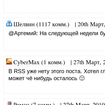
Шелвин (1117 комм.)
|
20th Март
@
Артемий
: На следующей недели бу
CyberMax (1 комм.)
|
27th Март, 
В RSS уже нету этого поста. Хотел г
может чё нибудь осталось 🙂
Роман (7 комм.)
|
27th Март, 2010