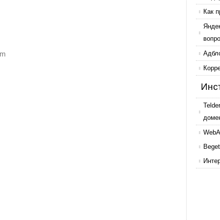
Как п
Янде
вопр
om
Адбл
Корр
Инс
Telde
доме
WebAr
Beget
Инте