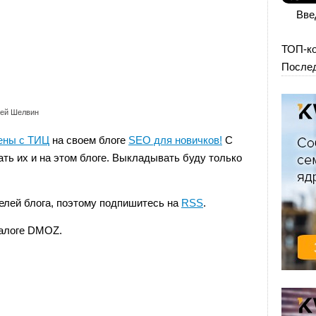
Вве
ТОП-к
Послед
гей Шелвин
ены с ТИЦ
на своем блоге
SEO для новичков!
С
ть их и на этом блоге. Выкладывать буду только
елей блога, поэтому подпишитесь на
RSS
.
талоге DMOZ.