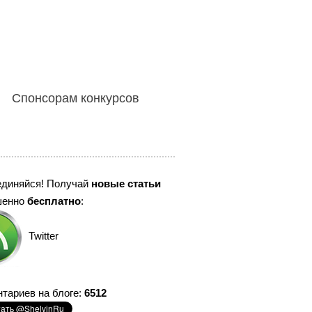
Спонсорам конкурсов
единяйся! Получай
новые статьи
шенно
бесплатно
:
Twitter
тариев на блоге:
6512