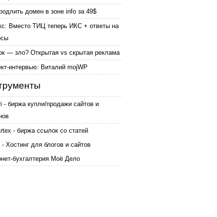
родлить домен в зоне info за 49$
кс: Вместо ТИЦ теперь ИКС + ответы на
осы
ок — зло? Открытая vs скрытая реклама
ект-интервью: Виталий mojWP
трументы
ri - биржа купли/продажи сайтов и
нов
tex - биржа ссылок со статей
 - Хостинг для блогов и сайтов
рнет-бухгалтерия Моё Дело