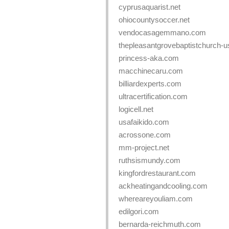
cyprusaquarist.net
ohiocountysoccer.net
vendocasagemmano.com
thepleasantgrovebaptistchurch-
princess-aka.com
macchinecaru.com
billiardexperts.com
ultracertification.com
logicell.net
usafaikido.com
acrossone.com
mm-project.net
ruthsismundy.com
kingfordrestaurant.com
ackheatingandcooling.com
whereareyouliam.com
edilgori.com
bernarda-reichmuth.com