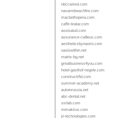
nbccwired.com
navarrebeachfire.com
macbethopera.com
caffe-teatar.com
assisalud.com
assurance-cailleux.com
aestheticsbynaomi.com
oasiswithin.net
matrix-bg.net
greatbusiness4you.com
hotel-gasthof-negele.com
constructrfid.com
summer-academy.net
autoinrussia.net
abc-dental.net
ssrlab.com
mimakirus.com
jn-technologies.com