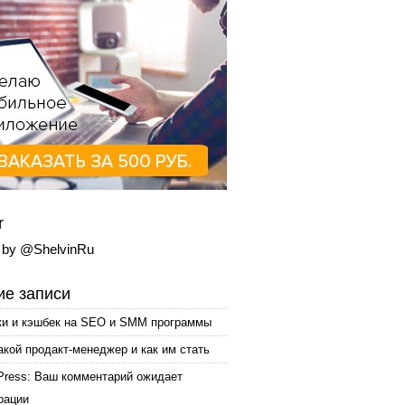
r
 by @ShelvinRu
е записи
ки и кэшбек на SEO и SMM программы
акой продакт-менеджер и как им стать
Press: Ваш комментарий ожидает
рации