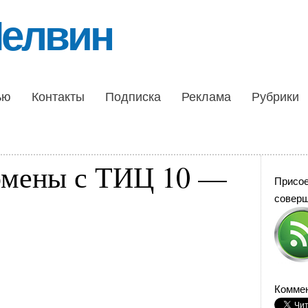
Шелвин
ью
Контакты
Подписка
Реклама
Рубрики
омены с ТИЦ 10 —
Присо
совер
Коммен