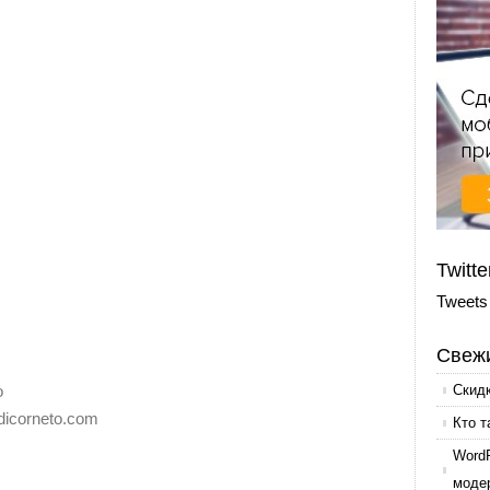
Twitte
Tweets
Свежи
o
Скид
dicorneto.com
Кто т
Word
моде