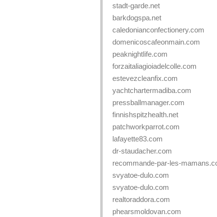
stadt-garde.net
barkdogspa.net
caledonianconfectionery.com
domenicoscafeonmain.com
peaknightlife.com
forzaitaliagioiadelcolle.com
estevezcleanfix.com
yachtchartermadiba.com
pressballmanager.com
finnishspitzhealth.net
patchworkparrot.com
lafayette83.com
dr-staudacher.com
recommande-par-les-mamans.
svyatoe-dulo.com
svyatoe-dulo.com
realtoraddora.com
phearsmoldovan.com