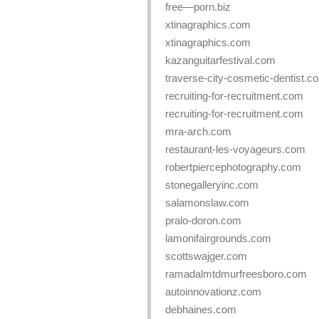
free—porn.biz
xtinagraphics.com
xtinagraphics.com
kazanguitarfestival.com
traverse-city-cosmetic-dentist.c
recruiting-for-recruitment.com
recruiting-for-recruitment.com
mra-arch.com
restaurant-les-voyageurs.com
robertpiercephotography.com
stonegalleryinc.com
salamonslaw.com
pralo-doron.com
lamonifairgrounds.com
scottswajger.com
ramadalmtdmurfreesboro.com
autoinnovationz.com
debhaines.com