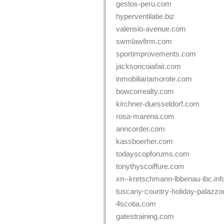
gestos-peru.com
hyperventilatie.biz
valensio-avenue.com
swmlawfirm.com
sportimprovements.com
jacksoncoiafair.com
inmobiliariamorote.com
bowcorrealty.com
kirchner-duesseldorf.com
rosa-marena.com
anncorder.com
kassboerher.com
todayscopforums.com
tonythyscoiffure.com
xn--kretschmann-lbbenau-ibc.inf
tuscany-country-holiday-palazzo
4scotia.com
gatestraining.com