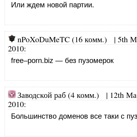
Или ждем новой партии.
nPoXoDuMeTC (16 комм.)
|
5th М
2010
:
free–porn.biz — без пузомерок
Заводской раб (4 комм.)
|
12th Ма
2010
:
Большинство доменов все таки с пу