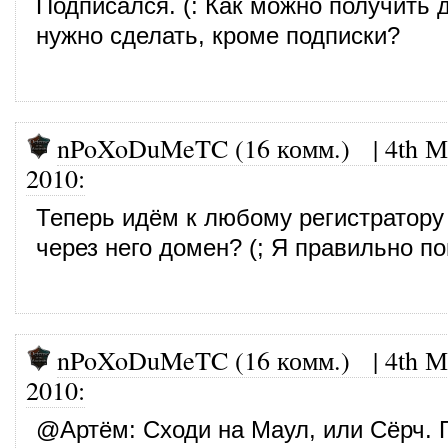
Подписался. (: Как можно получить
нужно сделать, кроме подписки?
nPoXoDuMeTC (16 комм.)
|
4th М
2010
:
Теперь идём к любому регистратору
через него домен? (; Я правильно 
nPoXoDuMeTC (16 комм.)
|
4th М
2010
:
@
Артём
: Сходи на Маул, или Сёрч.