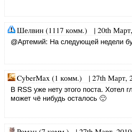
Шелвин (1117 комм.)
|
20th Март
@
Артемий
: На следующей недели бу
CyberMax (1 комм.)
|
27th Март, 
В RSS уже нету этого поста. Хотел г
может чё нибудь осталось 🙂
Роман (7 комм.)
|
27th Март, 2010