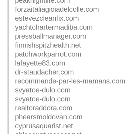
peaknightlife.com
forzaitaliagioiadelcolle.com
estevezcleanfix.com
yachtchartermadiba.com
pressballmanager.com
finnishspitzhealth.net
patchworkparrot.com
lafayette83.com
dr-staudacher.com
recommande-par-les-mamans.com
svyatoe-dulo.com
svyatoe-dulo.com
realtoraddora.com
phearsmoldovan.com
cyprusaquarist.net