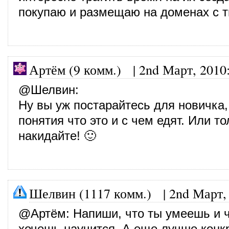
покупаю и размещаю на доменах с т
Артём (9 комм.) |
2nd Март, 2010
@
Шелвин
:
Ну вы уж постарайтесь для новичка
понятия что это и с чем едят. Или т
накидайте! 🙂
Шелвин (1117 комм.)
|
2nd Март,
@
Артём
: Напиши, что ты умеешь и 
хочешь научится. А еще лучше конк