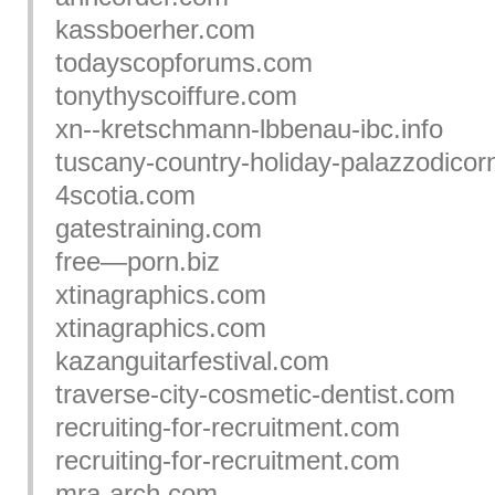
kassboerher.com
todayscopforums.com
tonythyscoiffure.com
xn--kretschmann-lbbenau-ibc.info
tuscany-country-holiday-palazzodico
4scotia.com
gatestraining.com
free—porn.biz
xtinagraphics.com
xtinagraphics.com
kazanguitarfestival.com
traverse-city-cosmetic-dentist.com
recruiting-for-recruitment.com
recruiting-for-recruitment.com
mra-arch.com