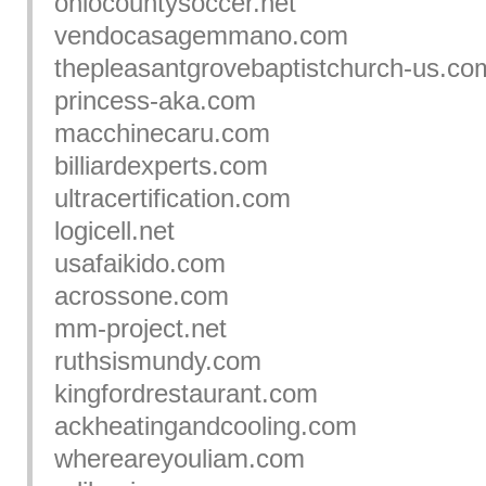
ohiocountysoccer.net
vendocasagemmano.com
thepleasantgrovebaptistchurch-us.co
princess-aka.com
macchinecaru.com
billiardexperts.com
ultracertification.com
logicell.net
usafaikido.com
acrossone.com
mm-project.net
ruthsismundy.com
kingfordrestaurant.com
ackheatingandcooling.com
whereareyouliam.com