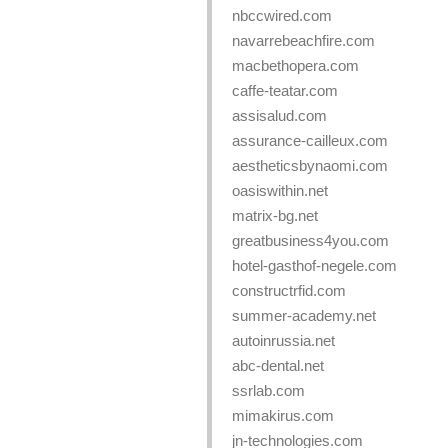
nbccwired.com
navarrebeachfire.com
macbethopera.com
caffe-teatar.com
assisalud.com
assurance-cailleux.com
aestheticsbynaomi.com
oasiswithin.net
matrix-bg.net
greatbusiness4you.com
hotel-gasthof-negele.com
constructrfid.com
summer-academy.net
autoinrussia.net
abc-dental.net
ssrlab.com
mimakirus.com
jn-technologies.com