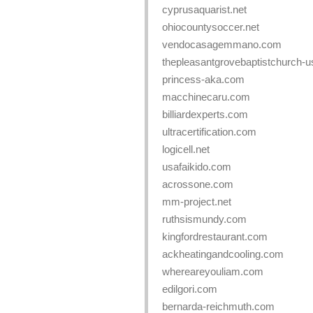
cyprusaquarist.net
ohiocountysoccer.net
vendocasagemmano.com
thepleasantgrovebaptistchurch-
princess-aka.com
macchinecaru.com
billiardexperts.com
ultracertification.com
logicell.net
usafaikido.com
acrossone.com
mm-project.net
ruthsismundy.com
kingfordrestaurant.com
ackheatingandcooling.com
whereareyouliam.com
edilgori.com
bernarda-reichmuth.com