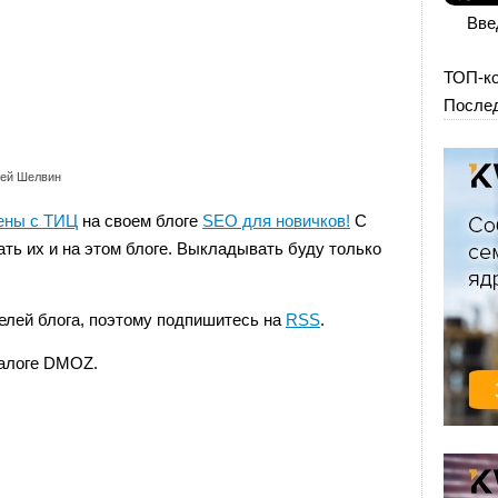
Вве
ТОП-к
Послед
гей Шелвин
ены с ТИЦ
на своем блоге
SEO для новичков!
С
ть их и на этом блоге. Выкладывать буду только
елей блога, поэтому подпишитесь на
RSS
.
талоге DMOZ.