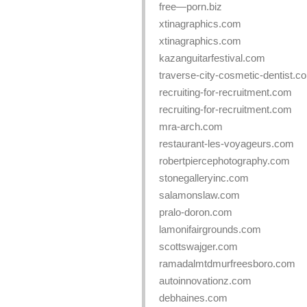
free—porn.biz
xtinagraphics.com
xtinagraphics.com
kazanguitarfestival.com
traverse-city-cosmetic-dentist.c
recruiting-for-recruitment.com
recruiting-for-recruitment.com
mra-arch.com
restaurant-les-voyageurs.com
robertpiercephotography.com
stonegalleryinc.com
salamonslaw.com
pralo-doron.com
lamonifairgrounds.com
scottswajger.com
ramadalmtdmurfreesboro.com
autoinnovationz.com
debhaines.com