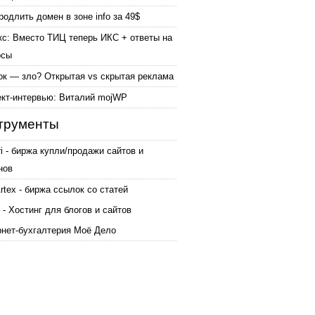
родлить домен в зоне info за 49$
кс: Вместо ТИЦ теперь ИКС + ответы на
осы
ок — зло? Открытая vs скрытая реклама
ект-интервью: Виталий mojWP
трументы
ri - биржа купли/продажи сайтов и
нов
tex - биржа ссылок со статей
 - Хостинг для блогов и сайтов
рнет-бухгалтерия Моё Дело