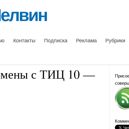
Шелвин
ью
Контакты
Подписка
Реклама
Рубрики
омены с ТИЦ 10 —
Присо
совер
Коммен