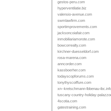
gestos-peru.com
hyperventilatie.biz
valensio-avenue.com
swmlawfirm.com
sportimprovements.com
jacksoncoiafair.com
inmobiliariamorote.com
bowcorrealty.com
kirchner-duesseldorf.com
rosa-marena.com
anncorder.com
kassboerher.com
todayscopforums.com
tonythyscoiffure.com
xn--kretschmann-lbbenau-ibc.inf
tuscany-country-holiday-palazzo
4scotia.com
gatestraining.com