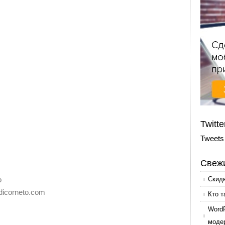
Twitte
Tweets
Свежи
o
Скид
dicorneto.com
Кто т
Word
моде