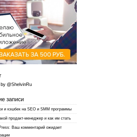
r
 by @ShelvinRu
е записи
ки и кэшбек на SEO и SMM программы
акой продакт-менеджер и как им стать
Press: Ваш комментарий ожидает
рации