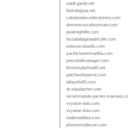
stadt-garde.net
barkdogspa.net
caledonianconfectionery.com
domenicoscafeonmain.com
peaknightlife.com
forzaitaliagioiadelcolle.com
estevezcleanfix.com
yachtchartermadiba.com
pressballmanager.com
finnishspitzhealth.net
patchworkparrot.com
lafayette83.com
dr-staudacher.com
recommande-par-les-mamans.
svyatoe-dulo.com
svyatoe-dulo.com
realtoraddora.com
phearsmoldovan.com