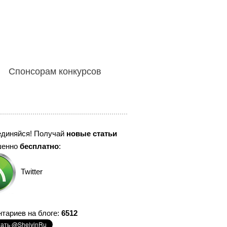
Спонсорам конкурсов
единяйся! Получай
новые статьи
шенно
бесплатно
:
Twitter
тариев на блоге:
6512