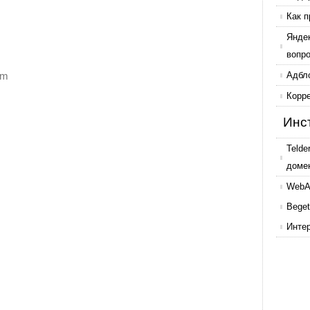
Как п
Янде
вопр
om
Адбл
Корр
Инс
Telde
доме
WebAr
Beget
Инте