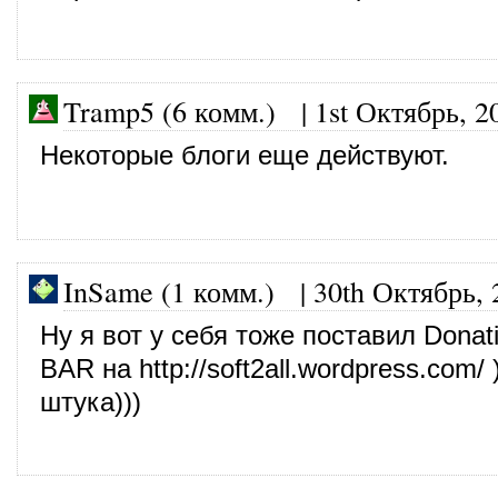
Tramp5 (6 комм.)
|
1st Октябрь, 2
Некоторые блоги еще действуют.
InSame (1 комм.)
|
30th Октябрь, 
Ну я вот у себя тоже поставил Donat
BAR на
http://soft2all.wordpress.com/
)
штука)))