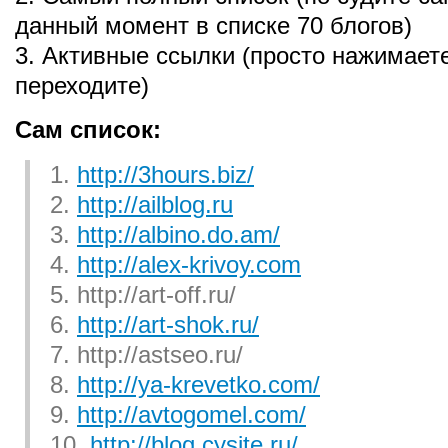
данный момент в списке 70 блогов)
3. Активные ссылки (просто нажимаете
переходите)
Сам список:
1.
http://3hours.biz/
2.
http://ailblog.ru
3.
http://albino.do.am/
4.
http://alex-krivoy.com
5. http://art-off.ru/
6.
http://art-shok.ru/
7. http://astseo.ru/
8.
http://ya-krevetko.com/
9.
http://avtogomel.com/
10.
http://blog.cysite.ru/