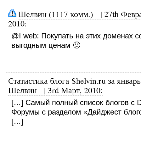
Шелвин (1117 комм.)
|
27th Февр
2010
:
@
I web
: Покупать на этих доменах с
выгодным ценам 🙂
Статистика блога Shelvin.ru за январь
Шелвин
|
3rd Март, 2010
:
[…] Самый полный список блогов с Do
Форумы с разделом «Дайджест бло
[…]