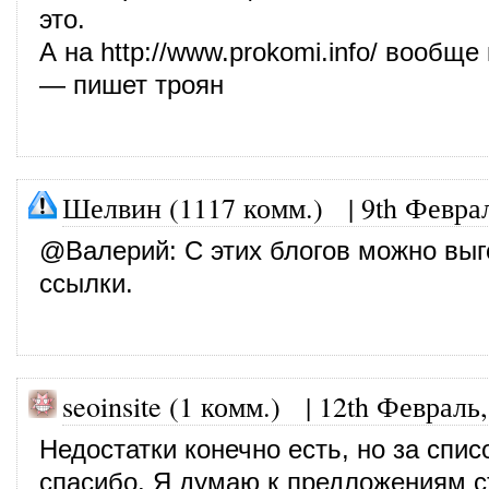
это.
А на
http://www.prokomi.info/
вообще к
— пишет троян
Шелвин (1117 комм.)
|
9th Февра
@
Валерий
: С этих блогов можно вы
ссылки.
seoinsite (1 комм.)
|
12th Февраль,
Недостатки конечно есть, но за спис
спасибо. Я думаю к предложениям с