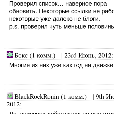
Проверил список… наверное пора
обновить. Некоторые ссылки не рабо
некоторые уже далеко не блоги.
p.s. проверил чуть меньше половины
Бокс (1 комм.)
|
23rd Июнь, 2012
:
Многие из них уже как год на движк
BlackRockRonin (1 комм.)
|
9th И
2012
:
Да, списочек действительно уже ста