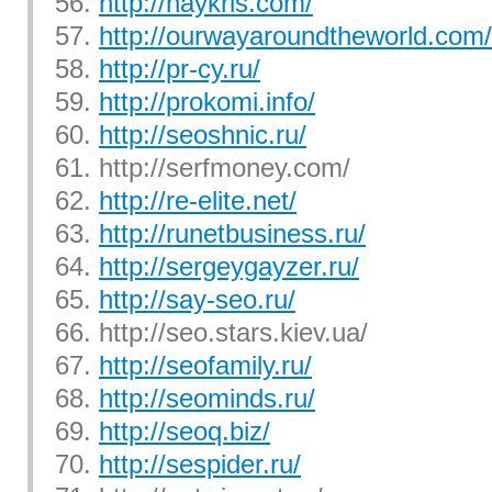
56.
http://naykris.com/
57.
http://ourwayaroundtheworld.com/
58.
http://pr-cy.ru/
59.
http://prokomi.info/
60.
http://seoshnic.ru/
61. http://serfmoney.com/
62.
http://re-elite.net/
63.
http://runetbusiness.ru/
64.
http://sergeygayzer.ru/
65.
http://say-seo.ru/
66. http://seo.stars.kiev.ua/
67.
http://seofamily.ru/
68.
http://seominds.ru/
69.
http://seoq.biz/
70.
http://sespider.ru/