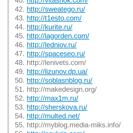
40.
http://vitashok.com/
42.
http://sweatego.ru/
43.
http://t1esto.com/
44.
http://kurite.ru/
45.
http://lagorden.com/
46.
http://ledniov.ru/
47.
http://spaceseo.ru/
48. http://lenivets.com/
49.
http://lizunov.dp.ua/
50.
http://soblasnblog.ru/
51. http://makedesign.org/
52.
http://max1m.ru/
53.
http://sherskova.ru/
54.
http://multed.net/
55. http://myblog.media-miks.info/