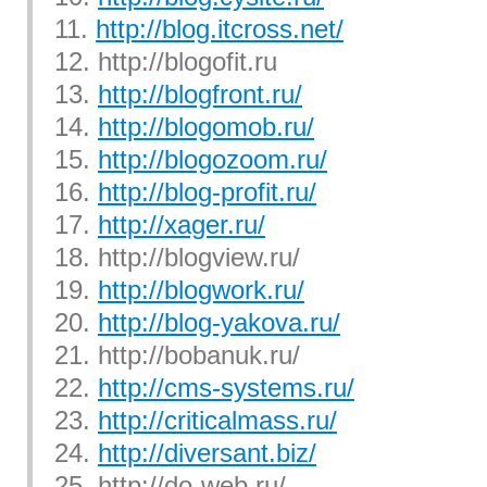
11.
http://blog.itcross.net/
12. http://blogofit.ru
13.
http://blogfront.ru/
14.
http://blogomob.ru/
15.
http://blogozoom.ru/
16.
http://blog-profit.ru/
17.
http://xager.ru/
18. http://blogview.ru/
19.
http://blogwork.ru/
20.
http://blog-yakova.ru/
21. http://bobanuk.ru/
22.
http://cms-systems.ru/
23.
http://criticalmass.ru/
24.
http://diversant.biz/
25. http://do-web.ru/