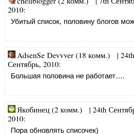
chellblogger (2 комм.)
|
7th Сентяб
2010
:
Убитый список, половину блогов мо
AdsenSe Devvver (18 комм.)
|
24t
Сентябрь, 2010
:
Большая половина не работает….
Якобинец (2 комм.)
|
24th Сентяб
2010
:
Пора обновлять списочек)