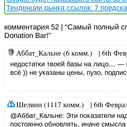
Тенденции рынка ссылок: 7 предск
комментария 52 | “Самый полный сп
Donation Bar!”
Аббат_Кальне (6 комм.)
|
6th Фев
недостатки твоей базы на лицо… — 
всё )) не указаны цены, пузо, подп
Шелвин (1117 комм.)
|
6th Февра
@
Аббат_Кальне
: Эти показатели на
постоянно обновлять, иначе смысла 