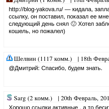
http://blog-yakova.ru/
— кидала, запла
ссылку, он поставил, показал ее мне
следующий день снял 🙂 Хотел забл
кошель, но пожалел)
Шелвин (1117 комм.)
|
18th Февр
@
Дмитрий
: Спасибо, будем знать.
Sarg (2 комм.)
|
20th Февраль, 20
Хорошо ссылки активные , а то беси