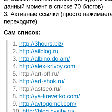
данный момент в списке 70 блогов)
3. Активные ссылки (просто нажимаете
переходите)
Сам список:
1.
http://3hours.biz/
2.
http://ailblog.ru
3.
http://albino.do.am/
4.
http://alex-krivoy.com
5. http://art-off.ru/
6.
http://art-shok.ru/
7. http://astseo.ru/
8.
http://ya-krevetko.com/
9.
http://avtogomel.com/
10.
http://blog.cysite.ru/