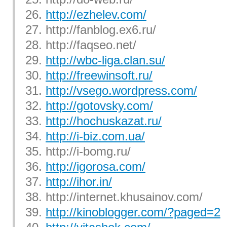
26.
http://ezhelev.com/
27. http://fanblog.ex6.ru/
28. http://faqseo.net/
29.
http://wbc-liga.clan.su/
30.
http://freewinsoft.ru/
31.
http://vsego.wordpress.com/
32.
http://gotovsky.com/
33.
http://hochuskazat.ru/
34.
http://i-biz.com.ua/
35. http://i-bomg.ru/
36.
http://igorosa.com/
37.
http://ihor.in/
38. http://internet.khusainov.com/
39.
http://kinoblogger.com/?paged=2