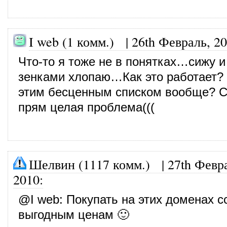
I web (1 комм.)
|
26th Февраль, 2
Что-то я тоже не в понятках…сижу и
зенками хлопаю…Как это работает? 
этим бесценным списком вообще? С
прям целая проблема(((
Шелвин (1117 комм.)
|
27th Февр
2010
:
@
I web
: Покупать на этих доменах с
выгодным ценам 🙂