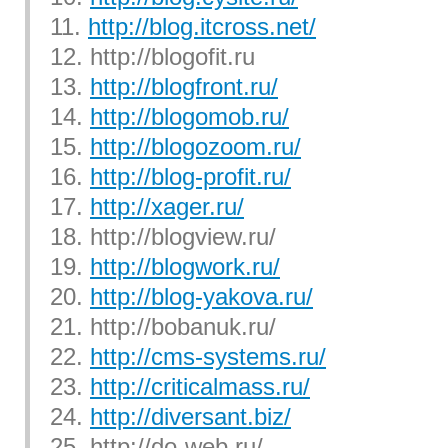
11.
http://blog.itcross.net/
12. http://blogofit.ru
13.
http://blogfront.ru/
14.
http://blogomob.ru/
15.
http://blogozoom.ru/
16.
http://blog-profit.ru/
17.
http://xager.ru/
18. http://blogview.ru/
19.
http://blogwork.ru/
20.
http://blog-yakova.ru/
21. http://bobanuk.ru/
22.
http://cms-systems.ru/
23.
http://criticalmass.ru/
24.
http://diversant.biz/
25. http://do-web.ru/