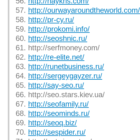
56.
http://naykris.com/
57.
http://ourwayaroundtheworld.com/
58.
http://pr-cy.ru/
59.
http://prokomi.info/
60.
http://seoshnic.ru/
61. http://serfmoney.com/
62.
http://re-elite.net/
63.
http://runetbusiness.ru/
64.
http://sergeygayzer.ru/
65.
http://say-seo.ru/
66. http://seo.stars.kiev.ua/
67.
http://seofamily.ru/
68.
http://seominds.ru/
69.
http://seoq.biz/
70.
http://sespider.ru/