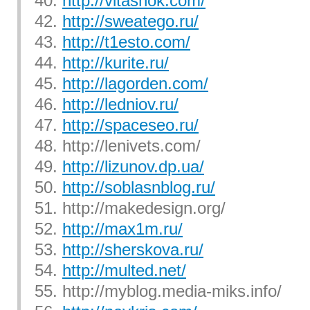
40.
http://vitashok.com/
42.
http://sweatego.ru/
43.
http://t1esto.com/
44.
http://kurite.ru/
45.
http://lagorden.com/
46.
http://ledniov.ru/
47.
http://spaceseo.ru/
48. http://lenivets.com/
49.
http://lizunov.dp.ua/
50.
http://soblasnblog.ru/
51. http://makedesign.org/
52.
http://max1m.ru/
53.
http://sherskova.ru/
54.
http://multed.net/
55. http://myblog.media-miks.info/