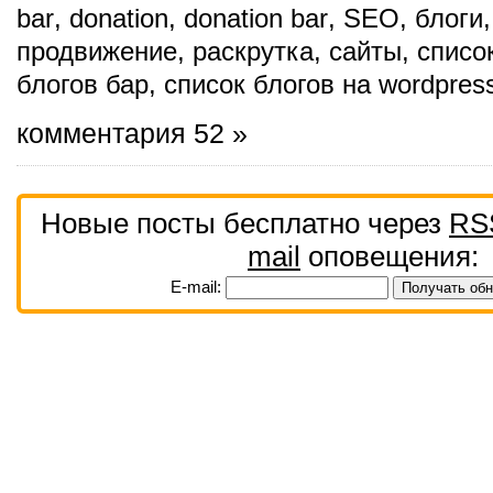
bar
,
donation
,
donation bar
,
SEO
,
блоги
продвижение
,
раскрутка
,
сайты
,
списо
блогов бар
,
список блогов на wordpres
комментария 52 »
Новые посты бесплатно через
RS
mail
оповещения:
E-mail: