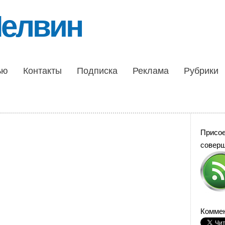
Шелвин
ью
Контакты
Подписка
Реклама
Рубрики
Присо
совер
Коммен