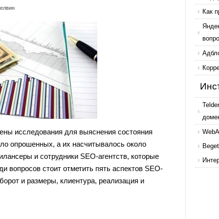
елвин
Как п
Янде
вопр
Адбл
Корр
Инс
Telde
доме
едены исследования для выяснения состояния
WebAr
сло опрошенных, а их насчитывалось около
Beget
илансеры и сотрудники SEO-агентств, которые
Инте
ди вопросов стоит отметить пять аспектов SEO-
борот и размеры, клиентура, реализация и