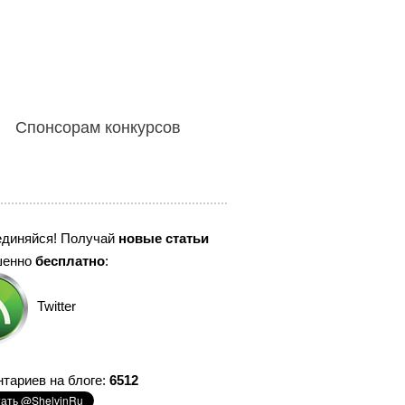
Спонсорам конкурсов
единяйся! Получай
новые статьи
шенно
бесплатно
:
Twitter
тариев на блоге:
6512