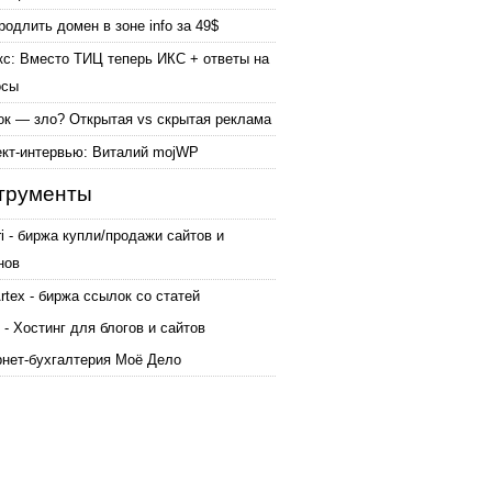
родлить домен в зоне info за 49$
кс: Вместо ТИЦ теперь ИКС + ответы на
осы
ок — зло? Открытая vs скрытая реклама
ект-интервью: Виталий mojWP
трументы
ri - биржа купли/продажи сайтов и
нов
tex - биржа ссылок со статей
 - Хостинг для блогов и сайтов
рнет-бухгалтерия Моё Дело