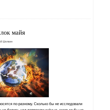
илок майя
ей Шелвин
носятся по-разному. Сколько бы не исследовали
ы не бились над вопросом учёные, сколько бы не