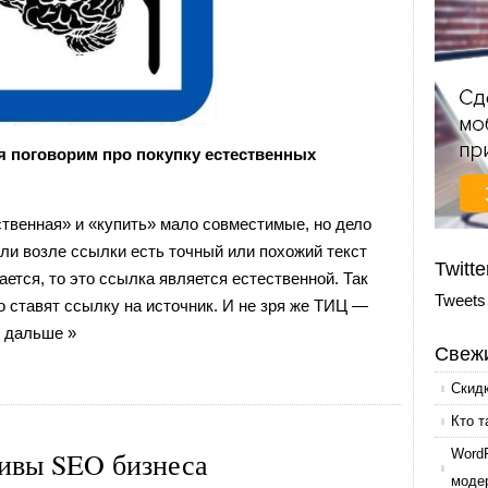
 поговорим про покупку естественных
ственная» и «купить» мало совместимые, но дело
сли возле ссылки есть точный или похожий текст
Twitte
лается, то это ссылка является естественной. Так
Tweets
то ставят ссылку на источник. И не зря же ТИЦ —
 дальше »
Свежи
Скид
Кто т
тивы SEO бизнеса
Word
моде