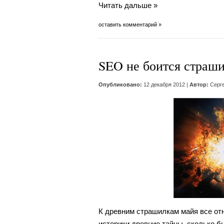
Читать дальше »
оставить комментарий »
SEO не боится страш
Опубликовано:
12 декабря 2012 |
Автор:
Серг
К древним страшилкам майя все от
историки древние тайны, сколько б