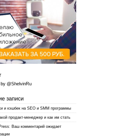
r
 by @ShelvinRu
е записи
ки и кэшбек на SEO и SMM программы
акой продакт-менеджер и как им стать
Press: Ваш комментарий ожидает
рации