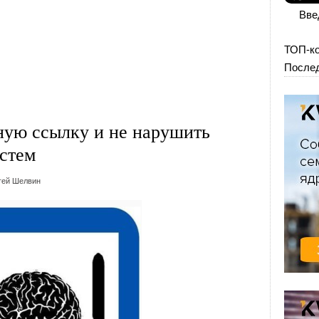
Вве
ТОП-к
Послед
ную ссылку и не нарушить
стем
гей Шелвин