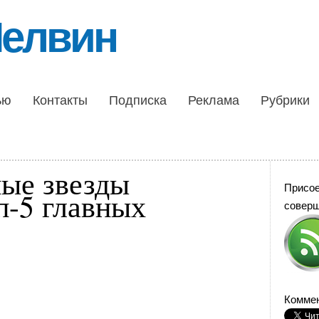
Шелвин
ью
Контакты
Подписка
Реклама
Рубрики
ые звезды
Присо
п-5 главных
совер
Коммен