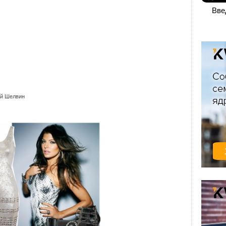
Вве
ей Шелвин