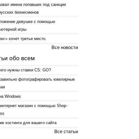
азвал имена попавших под санкции
русских бизнесменов
ложение девушке с помощью
ьютерной игры
кс» хочет третье место.
Все новости
тьи обо всем
чего нужны ставки CS: GO?
правильно фотографировать ювелирные
лия
на Windows
интернет магазин с помощью Shop-
ess
е хостинги для вашего сайта
Все статьи