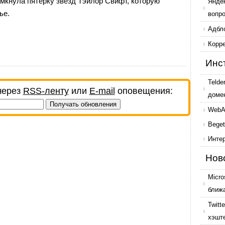
амкнула пятерку звезд Тэйлор Свифт, которую
Янде
ье.
вопр
Адбл
Корр
Инс
Telde
через
RSS-ленту
или
E-mail
оповещения:
доме
WebAr
Beget
Инте
Нов
Micro
ближ
Twitt
хэшт