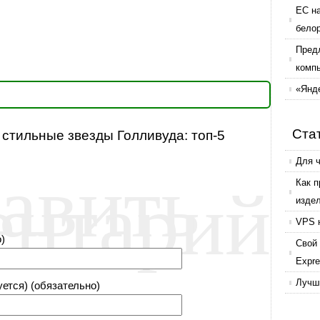
ЕС н
бело
Пред
комп
«Янде
Ста
 стильные звезды Голливуда: топ-5
авить
Для 
ентарий
Как 
изде
VPS 
)
Свой 
Expr
Лучши
уется) (обязательно)