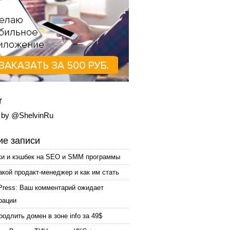
r
 by @ShelvinRu
е записи
ки и кэшбек на SEO и SMM программы
акой продакт-менеджер и как им стать
Press: Ваш комментарий ожидает
рации
родлить домен в зоне info за 49$