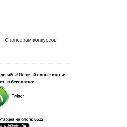
Спонсорам конкурсов
единяйся! Получай
новые статьи
шенно
бесплатно
:
Twitter
тариев на блоге:
6512