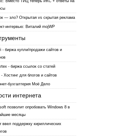
кс: Вместо ТИЦ теперь ИКС + ответы на
осы
ок — зло? Открытая vs скрытая реклама
ект-интервью: Виталий mojWP
трументы
ri - биржа купли/продажи сайтов и
нов
tex - биржа ссылок со статей
 - Хостинг для блогов и сайтов
рнет-бухгалтерия Моё Дело
ости интернета
soft позволит опробовать Windows 8 в
айшие месяцы
er ввел поддержку кириллических
егов