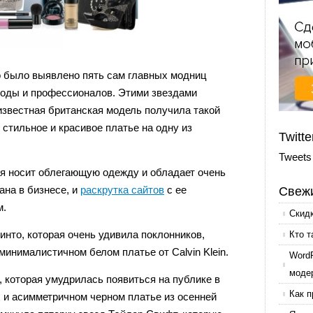
го было выявлено пять сам главных модниц
оды и профессионалов. Этими звездами
известная британская модель получила такой
ь стильное и красивое платье на одну из
Twitte
Tweets
я носит облегающую одежду и обладает очень
ана в бизнесе, и
раскрутка сайтов
с ее
Свежи
м.
Скид
инто, которая очень удивила поклонников,
Кто т
минималистичном белом платье от Calvin Klein.
Word
моде
, которая умудрилась появиться на публике в
Как п
и асимметричном черном платье из осенней