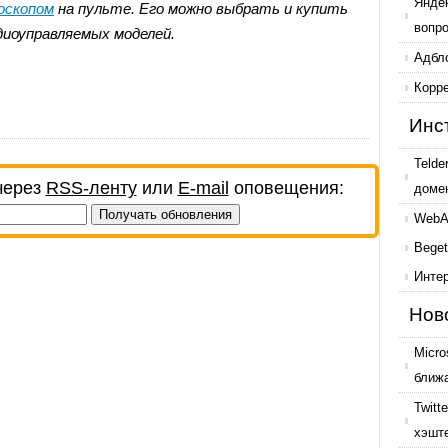
Янде
оскопом
на пульте. Его можно выбрать и купить
вопр
диоуправляемых моделей.
Адбл
Корр
Инс
Telde
через
RSS-ленту
или
E-mail
оповещения:
доме
WebAr
Beget
Инте
Нов
Micro
ближ
Twitt
хэшт