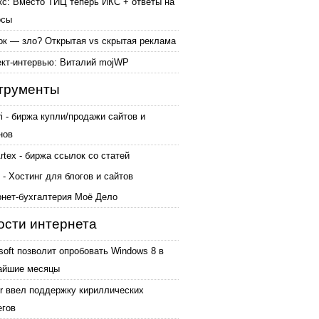
кс: Вместо ТИЦ теперь ИКС + ответы на
осы
ок — зло? Открытая vs скрытая реклама
ект-интервью: Виталий mojWP
трументы
ri - биржа купли/продажи сайтов и
нов
tex - биржа ссылок со статей
 - Хостинг для блогов и сайтов
рнет-бухгалтерия Моё Дело
ости интернета
soft позволит опробовать Windows 8 в
айшие месяцы
er ввел поддержку кириллических
егов