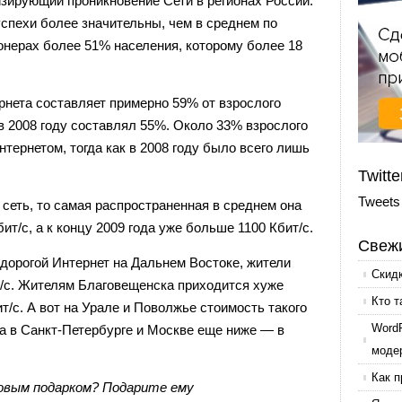
изирующий проникновение Сети в регионах России.
успехи более значительны, чем в среднем по
онерах более 51% населения, которому более 18
рнета составляет примерно 59% от взрослого
 в 2008 году составлял 55%. Около 33% взрослого
тернетом, тогда как в 2008 году было всего лишь
Twitte
Tweets
 сеть, то самая распространенная в среднем она
ит/с, а к концу 2009 года уже больше 1100 Кбит/с.
Свежи
 дорогой Интернет на Дальнем Востоке, жители
Скид
ит/с. Жителям Благовещенска приходится хуже
Кто т
ит/с. А вот на Урале и Поволжье стоимость такого
Word
а в Санкт-Петербурге и Москве еще ниже — в
моде
Как п
овым подарком? Подарите ему