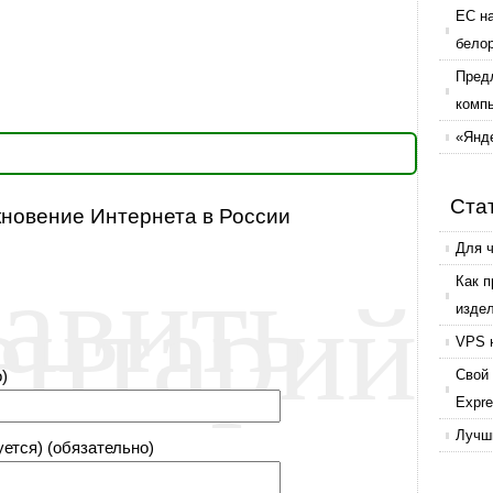
ЕС н
бело
Пред
комп
«Янде
Ста
кновение Интернета в России
авить
Для 
ентарий
Как 
изде
VPS 
)
Свой 
Expr
Лучши
уется) (обязательно)