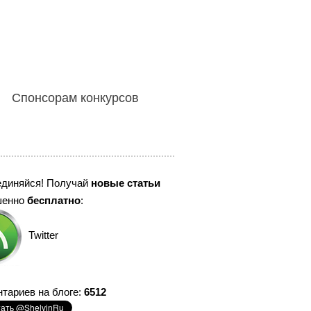
Спонсорам конкурсов
единяйся! Получай
новые статьи
шенно
бесплатно
:
Twitter
тариев на блоге:
6512