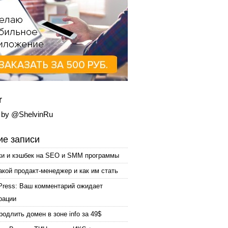
r
 by @ShelvinRu
е записи
ки и кэшбек на SEO и SMM программы
акой продакт-менеджер и как им стать
Press: Ваш комментарий ожидает
рации
родлить домен в зоне info за 49$