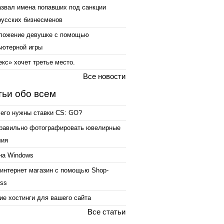
азвал имена попавших под санкции
русских бизнесменов
ложение девушке с помощью
ьютерной игры
кс» хочет третье место.
Все новости
тьи обо всем
чего нужны ставки CS: GO?
правильно фотографировать ювелирные
лия
на Windows
интернет магазин с помощью Shop-
ess
е хостинги для вашего сайта
Все статьи