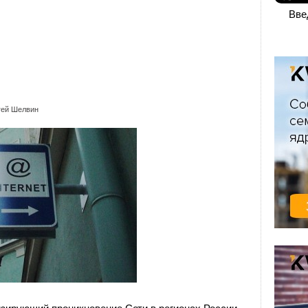
Вве
гей Шелвин