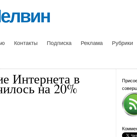
Шелвин
ью
Контакты
Подписка
Реклама
Рубрики
е Интернета в
Присо
чилось на 20%
совер
Коммен