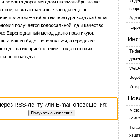
Янде
ля ремонта дорог методом пневмонабрызга же
вопр
есной, когда асфальтные заводы еще не
вие при этом – чтобы температура воздуха была
Адбл
ономия получается колоссальной, да и качество
Корр
 же Европе данный метод давно практикуют.
Инс
бных машин будет пополняться, а городские
асходы на их приобретение. Тогда о плохих
Telde
скоро позабудут.
доме
WebAr
Beget
Инте
Нов
через
RSS-ленту
или
E-mail
оповещения:
Micro
ближ
Twitt
хэшт