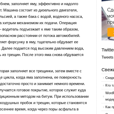
бнем, заполняет яму, эффективно и надолго
. Машина состоит из дизельного двигателя,
льсией, а также бака с водой, водяного насоса,
а хитрым механизмом их подачи. Операция
 водитель подъезжает к яме таким образом,
зопасном расстоянии от потока автомобилей.
ляет форсунку в яму, тщательно обдувает ее
. Далее подается под высоким давлением вода,
Twitte
из трещин. После этого яма снова обдувается
Tweets
Свежи
торая заполняет все трещинки, затем вместе с
е цикла, когда яма заполнена, ее поверхность
Скид
достаточно просто и занимает немного времени.
Кто т
лучается готовое покрытие, которое служит куда
Word
диционным методом на битум. При использовании
моде
воздушных пробок и трещин, которые становятся
Как п
есеннее время, когда через поры асфальта в