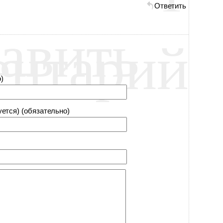
Ответить
авить
ентарий
)
уется) (обязательно)