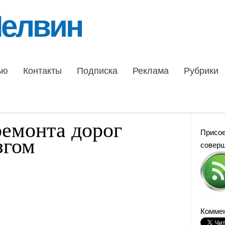
Шелвин
ью
Контакты
Подписка
Реклама
Рубрики
емонта дорог
Присо
згом
совер
Коммен