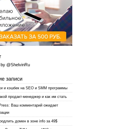
r
 by @ShelvinRu
е записи
ки и кэшбек на SEO и SMM программы
акой продакт-менеджер и как им стать
Press: Ваш комментарий ожидает
рации
родлить домен в зоне info за 49$