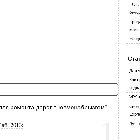
ЕС н
бело
Пред
комп
«Янде
Ста
Для 
Как 
изде
VPS 
 для ремонта дорог пневмонабрызгом”
Свой 
1
Expr
Май, 2013
:
Лучши