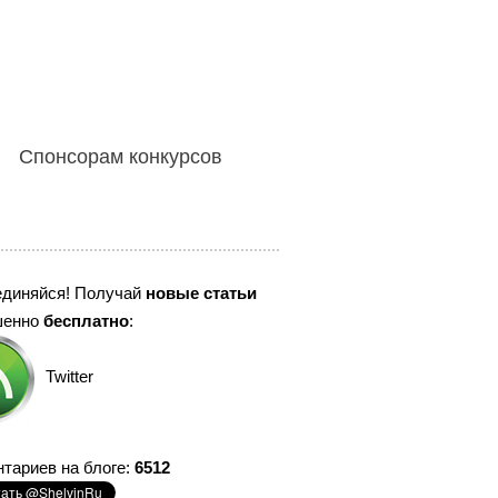
Спонсорам конкурсов
единяйся! Получай
новые статьи
шенно
бесплатно
:
Twitter
тариев на блоге:
6512