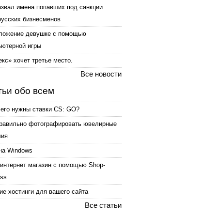
азвал имена попавших под санкции
русских бизнесменов
ложение девушке с помощью
ьютерной игры
кс» хочет третье место.
Все новости
тьи обо всем
чего нужны ставки CS: GO?
правильно фотографировать ювелирные
лия
на Windows
интернет магазин с помощью Shop-
ess
е хостинги для вашего сайта
Все статьи