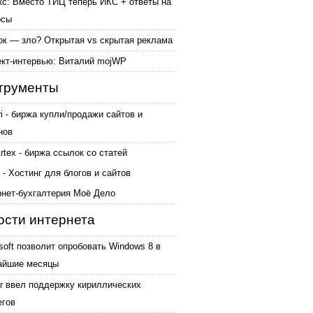
кс: Вместо ТИЦ теперь ИКС + ответы на
осы
ок — зло? Открытая vs скрытая реклама
ект-интервью: Виталий mojWP
трументы
ri - биржа купли/продажи сайтов и
нов
tex - биржа ссылок со статей
 - Хостинг для блогов и сайтов
рнет-бухгалтерия Моё Дело
ости интернета
soft позволит опробовать Windows 8 в
айшие месяцы
er ввел поддержку кириллических
егов