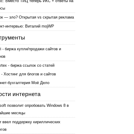
кс: Вместо ТИЦ теперь ИКС + ответы на
осы
ок — зло? Открытая vs скрытая реклама
ект-интервью: Виталий mojWP
трументы
ri - биржа купли/продажи сайтов и
нов
tex - биржа ссылок со статей
 - Хостинг для блогов и сайтов
рнет-бухгалтерия Моё Дело
ости интернета
soft позволит опробовать Windows 8 в
айшие месяцы
er ввел поддержку кириллических
егов