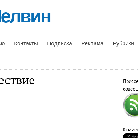
Шелвин
ью
Контакты
Подписка
Реклама
Рубрики
ествие
Присо
совер
Коммен