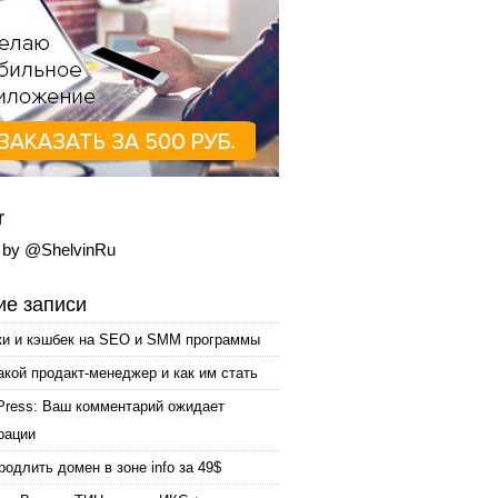
r
 by @ShelvinRu
е записи
ки и кэшбек на SEO и SMM программы
акой продакт-менеджер и как им стать
Press: Ваш комментарий ожидает
рации
родлить домен в зоне info за 49$