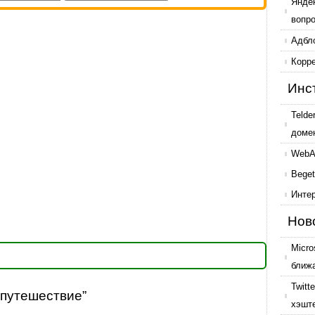
Янде
вопр
Адбл
Корр
Инс
Telde
доме
WebAr
Beget
Инте
Нов
Micro
ближ
Twitt
 путешествие”
хэшт