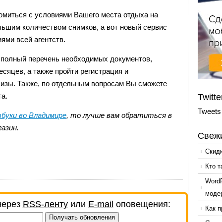
омиться с условиями Вашего места отдыха на
льшим количеством снимков, а вот новый сервис
ями всей агентств.
 полный перечень необходимых документов,
есяцев, а также пройти регистрация и
визы. Также, по отдельным вопросам Вы сможете
а.
Twitte
Tweets
буки во Владимире
, то лучше вам обратиться в
азин.
Свежи
Скид
Кто т
Word
моде
через
RSS-ленту
или
E-mail
оповещения:
Как п