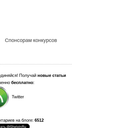
Спонсорам конкурсов
единяйся! Получай
новые статьи
шенно
бесплатно
:
Twitter
тариев на блоге:
6512