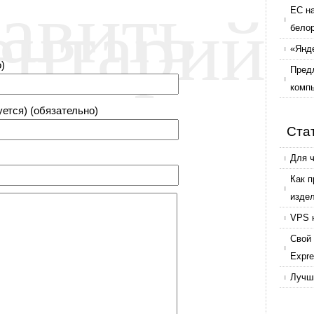
авить
ентарий
ЕС н
бело
«Янде
)
Пред
комп
уется) (обязательно)
Ста
Для 
Как 
изде
VPS 
Свой 
Expr
Лучши