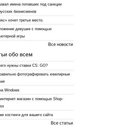
азвал имена попавших под санкции
русских бизнесменов
кс» хочет третье место.
ложение девушке с помощью
ьютерной игры
Все новости
тьи обо всем
чего нужны ставки CS: GO?
правильно фотографировать ювелирные
лия
на Windows
интернет магазин с помощью Shop-
ess
е хостинги для вашего сайта
Все статьи