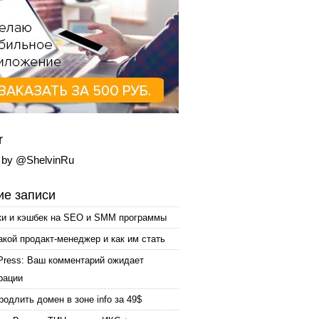
r
 by @ShelvinRu
е записи
ки и кэшбек на SEO и SMM программы
акой продакт-менеджер и как им стать
Press: Ваш комментарий ожидает
рации
родлить домен в зоне info за 49$