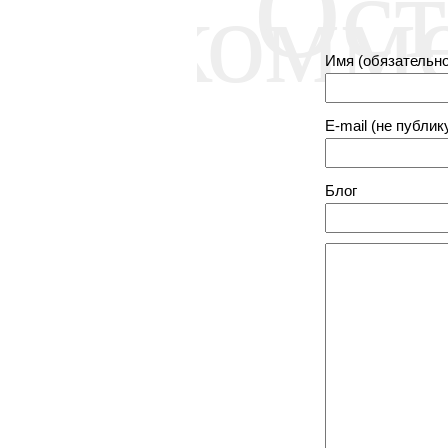
Ост
комм
Имя (обязательно
E-mail (не публик
Блог