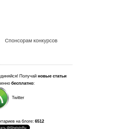
Спонсорам конкурсов
единяйся! Получай
новые статьи
шенно
бесплатно
:
Twitter
тариев на блоге:
6512