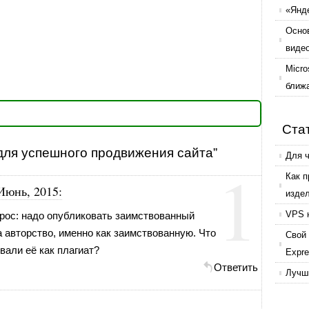
«Янде
Осно
виде
Micro
ближ
Ста
 для успешного продвижения сайта”
Для 
1
Как 
 Июнь, 2015
:
изде
VPS 
опрос: надо опубликовать заимствованный
на авторство, именно как заимствованную. Что
Свой 
вали её как плагиат?
Expr
Ответить
Лучши