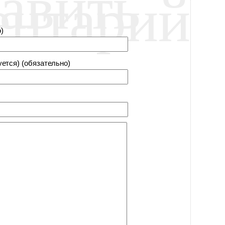
авить
ентарий
)
уется) (обязательно)