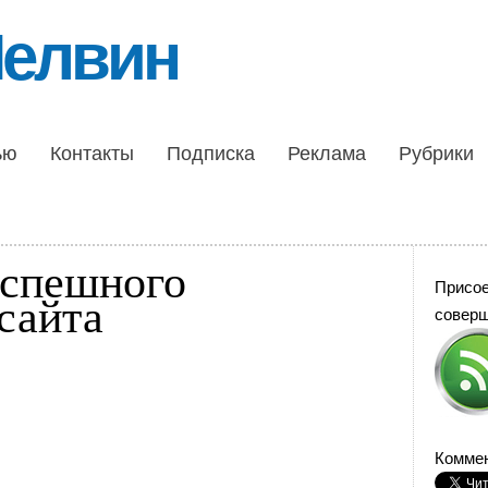
Шелвин
ью
Контакты
Подписка
Реклама
Рубрики
успешного
Присо
сайта
совер
Коммен