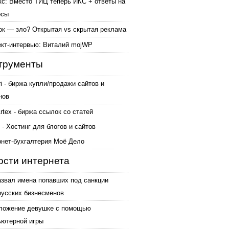
кс: Вместо ТИЦ теперь ИКС + ответы на
осы
ок — зло? Открытая vs скрытая реклама
ект-интервью: Виталий mojWP
трументы
ri - биржа купли/продажи сайтов и
нов
tex - биржа ссылок со статей
 - Хостинг для блогов и сайтов
рнет-бухгалтерия Моё Дело
ости интернета
азвал имена попавших под санкции
русских бизнесменов
ложение девушке с помощью
ьютерной игры