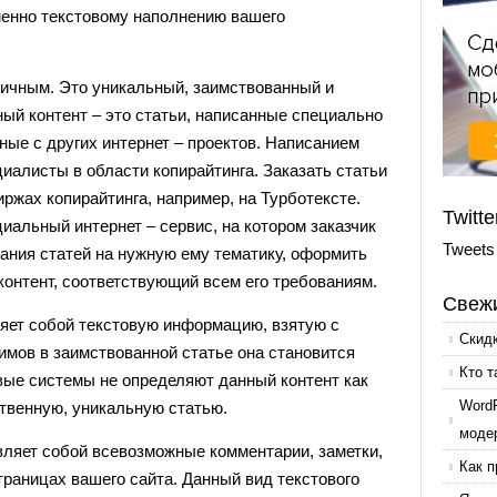
енно текстовому наполнению вашего
личным. Это уникальный, заимствованный и
ный контент – это статьи, написанные специально
ные с других интернет – проектов. Написанием
циалисты в области копирайтинга. Заказать статьи
ржах копирайтинга, например, на Турботексте.
Twitte
циальный интернет – сервис, на котором заказчик
Tweets
ания статей на нужную ему тематику, оформить
контент, соответствующий всем его требованиям.
Свежи
яет собой текстовую информацию, взятую с
Скид
имов в заимствованной статье она становится
Кто т
вые системы не определяют данный контент как
Word
ственную, уникальную статью.
моде
вляет собой всевозможные комментарии, заметки,
Как п
раницах вашего сайта. Данный вид текстового