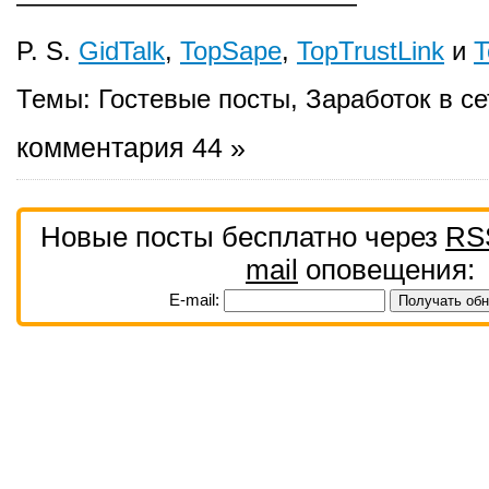
—————————————
P. S.
GidTalk
,
TopSape
,
TopTrustLink
и
T
Темы:
Гостевые посты
,
Заработок в се
комментария 44 »
Новые посты бесплатно через
RS
mail
оповещения:
E-mail: