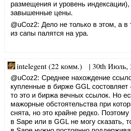
размещения и уровень индексации),
завышенные цены.
@
uCoz2
: Дело не только в этом, а в
из сапы палятся на ура.
intelegent (22 комм.)
|
30th Июль,
@
uCoz2
: Среднее нахождение ссыл
купленные в бирже GGL состовляет 
то это и биржа вечных ссылок. Но е
мажорные обстоятельства при котор
снята, но это крайне редко. Поэтому
в Sape или в GGL не могу сказать, т
в Sape нужно постоянно поддержива