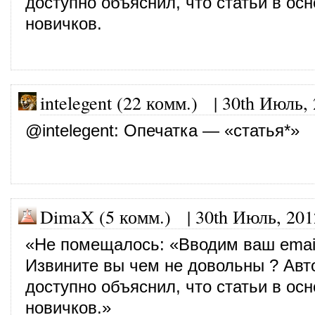
доступно объяснил, что статьи в ос
новичков.
intelegent (22 комм.)
|
30th Июль,
@
intelegent
: Опечатка — «статья*»
DimaX (5 комм.)
|
30th Июль, 201
«Не помещалось: «Вводим ваш emai
Извините вы чем не довольны ? Авт
доступно объяснил, что статьи в ос
новичков.»