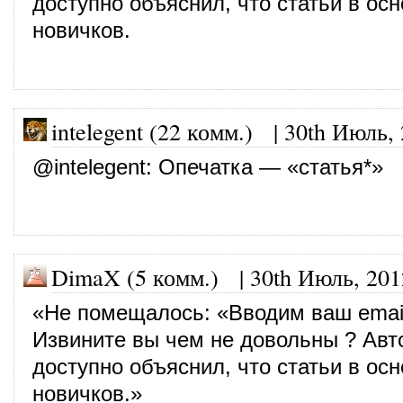
доступно объяснил, что статьи в ос
новичков.
intelegent (22 комм.)
|
30th Июль,
@
intelegent
: Опечатка — «статья*»
DimaX (5 комм.)
|
30th Июль, 201
«Не помещалось: «Вводим ваш emai
Извините вы чем не довольны ? Авт
доступно объяснил, что статьи в ос
новичков.»