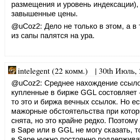
размещения и уровень индексации),
завышенные цены.
@
uCoz2
: Дело не только в этом, а в
из сапы палятся на ура.
intelegent (22 комм.)
|
30th Июль,
@
uCoz2
: Среднее нахождение ссыл
купленные в бирже GGL состовляет 
то это и биржа вечных ссылок. Но е
мажорные обстоятельства при котор
снята, но это крайне редко. Поэтому
в Sape или в GGL не могу сказать, т
в Sape нужно постоянно поддержива