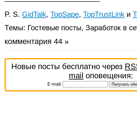
—————————————
P. S.
GidTalk
,
TopSape
,
TopTrustLink
и
T
Темы:
Гостевые посты
,
Заработок в се
комментария 44 »
Новые посты бесплатно через
RS
mail
оповещения:
E-mail: