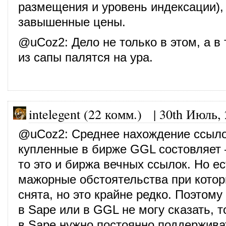
размещения и уровень индексации),
завышенные цены.
@
uCoz2
: Дело не только в этом, а в
из сапы палятся на ура.
intelegent (22 комм.)
|
30th Июль,
@
uCoz2
: Среднее нахождение ссыл
купленные в бирже GGL состовляет 
то это и биржа вечных ссылок. Но е
мажорные обстоятельства при котор
снята, но это крайне редко. Поэтому
в Sape или в GGL не могу сказать, т
в Sape нужно постоянно поддержива