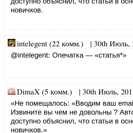
доступно объяснил, что статьи в ос
новичков.
intelegent (22 комм.)
|
30th Июль,
@
intelegent
: Опечатка — «статья*»
DimaX (5 комм.)
|
30th Июль, 201
«Не помещалось: «Вводим ваш emai
Извините вы чем не довольны ? Авт
доступно объяснил, что статьи в ос
новичков.»