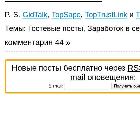
—————————————
P. S.
GidTalk
,
TopSape
,
TopTrustLink
и
T
Темы:
Гостевые посты
,
Заработок в се
комментария 44 »
Новые посты бесплатно через
RS
mail
оповещения:
E-mail: