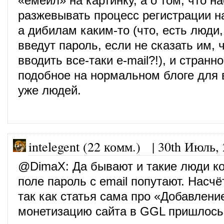
«емейл» на картинку, а о том, что н
разжевывать процесс регистрации н
а дибилам каким-то (что, есть люди, 
введут пароль, если не сказать им, 
вводить все-таки e-mail?!), и странн
подобное на нормальном блоге для 
уже людей.
intelegent (22 комм.)
|
30th Июль,
@
DimaX
: Да бывают и такие люди к
поле пароль с email попутают. Насчё
так как статья сама про «Добавлени
монетизацию сайта в GGL пришлось 