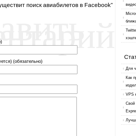
существит поиск авиабилетов в Facebook”
авить
виде
ентарий
Micro
ближ
Twitt
хэшт
)
Ста
уется) (обязательно)
Для 
Как 
изде
VPS 
Свой 
Expr
Лучши