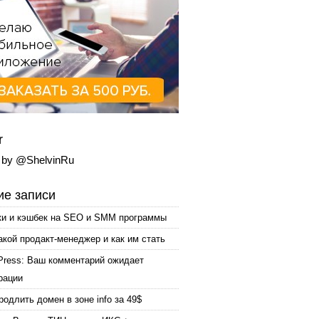
r
 by @ShelvinRu
е записи
ки и кэшбек на SEO и SMM программы
акой продакт-менеджер и как им стать
Press: Ваш комментарий ожидает
рации
родлить домен в зоне info за 49$