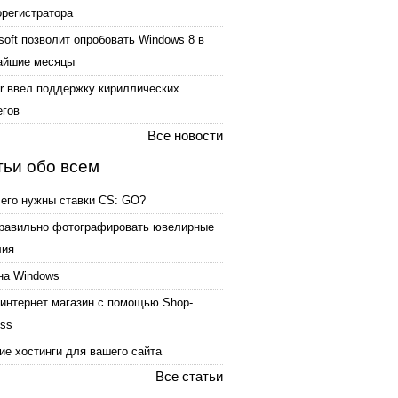
орегистратора
soft позволит опробовать Windows 8 в
айшие месяцы
er ввел поддержку кириллических
егов
Все новости
тьи обо всем
чего нужны ставки CS: GO?
правильно фотографировать ювелирные
лия
на Windows
интернет магазин с помощью Shop-
ess
е хостинги для вашего сайта
Все статьи