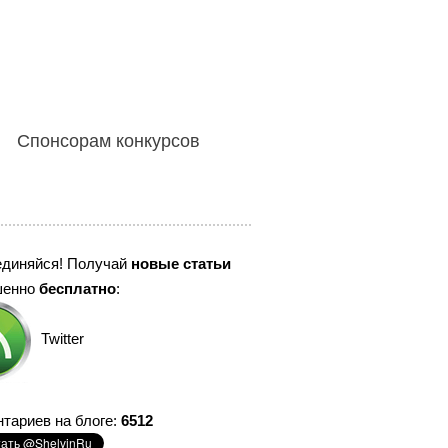
Спонсорам конкурсов
единяйся! Получай
новые статьи
шенно
бесплатно
:
Twitter
тариев на блоге:
6512