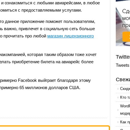
ь и ознакомиться с любыми авиарейсами, в любое
акомиться с предоставляемыми услугами.
что данное приложение поможет пользователям,
ень важно, привлечет в социальную сеть больше
но прочитать про любой
магазин лицензионного
акомпанией, которая таким образом тоже хочет
Twitte
елать приобретение билета на авиарейс более
Tweets
Свежи
римерно Facebook выйграет благодаря этому
 примерно 65 миллионов долларов США.
Скид
Кто т
Word
моде
Как п