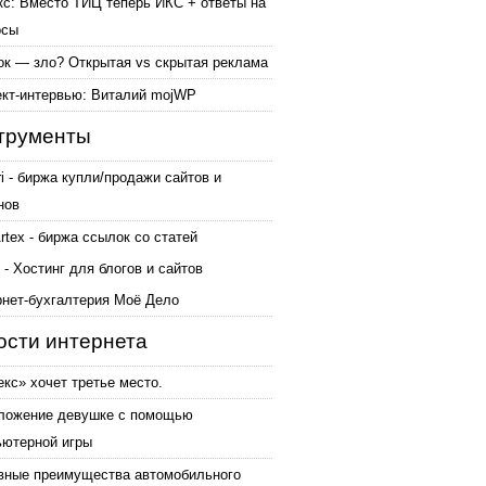
кс: Вместо ТИЦ теперь ИКС + ответы на
осы
ок — зло? Открытая vs скрытая реклама
ект-интервью: Виталий mojWP
трументы
ri - биржа купли/продажи сайтов и
нов
tex - биржа ссылок со статей
 - Хостинг для блогов и сайтов
рнет-бухгалтерия Моё Дело
ости интернета
кс» хочет третье место.
ложение девушке с помощью
ьютерной игры
вные преимущества автомобильного