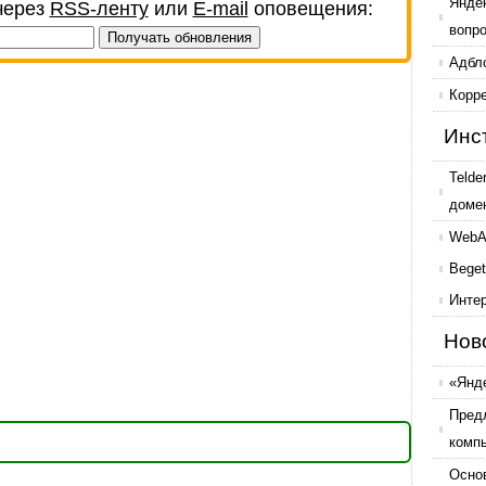
Янде
через
RSS-ленту
или
E-mail
оповещения:
вопр
Адбл
Корр
Инс
Telde
доме
WebAr
Beget
Инте
Нов
«Янде
Пред
комп
Осно