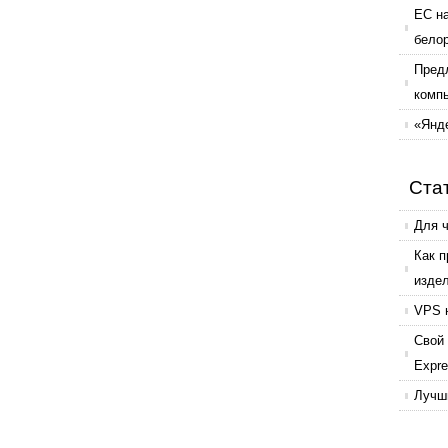
ЕС н
бело
Пред
комп
«Янде
Ста
Для 
Как 
изде
VPS 
Свой 
Expr
Лучши