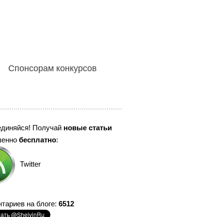
Спонсорам конкурсов
единяйся! Получай
новые статьи
шенно
бесплатно
:
Twitter
тариев на блоге:
6512