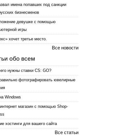
азвал имена попавших под санкции
русских бизнесменов
ложение девушке с помощью
ьютерной игры
кс» хочет третье место.
Все новости
тьи обо всем
чего нужны ставки CS: GO?
правильно фотографировать ювелирные
лия
на Windows
интернет магазин с помощью Shop-
ess
е хостинги для вашего сайта
Все статьи