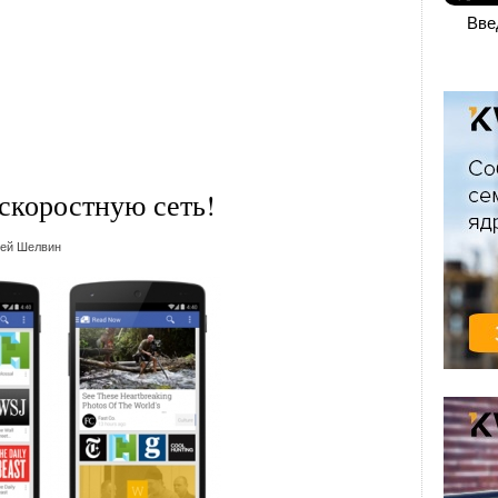
Вве
хскоростную сеть!
ей Шелвин