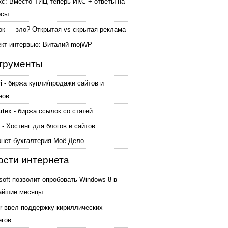
кс: Вместо ТИЦ теперь ИКС + ответы на
осы
ок — зло? Открытая vs скрытая реклама
ект-интервью: Виталий mojWP
трументы
ri - биржа купли/продажи сайтов и
нов
tex - биржа ссылок со статей
 - Хостинг для блогов и сайтов
рнет-бухгалтерия Моё Дело
ости интернета
soft позволит опробовать Windows 8 в
айшие месяцы
er ввел поддержку кириллических
егов