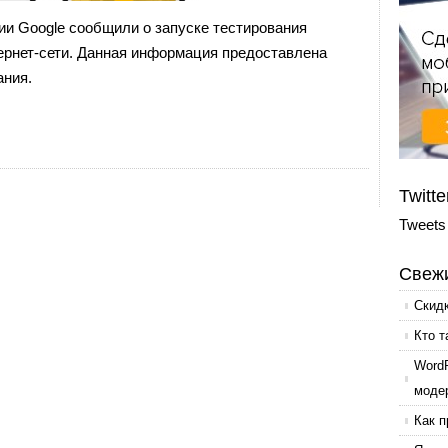
ии Google сообщили о запуске тестирования
ернет-сети. Данная информация предоставлена
ания.
Twitte
Tweets
Свежи
Скид
Кто т
Word
моде
Как п