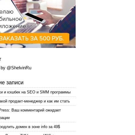
r
 by @ShelvinRu
е записи
ки и кэшбек на SEO и SMM программы
акой продакт-менеджер и как им стать
Press: Ваш комментарий ожидает
рации
родлить домен в зоне info за 49$