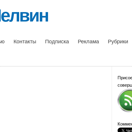
Шелвин
ью
Контакты
Подписка
Реклама
Рубрики
Присо
совер
Коммен