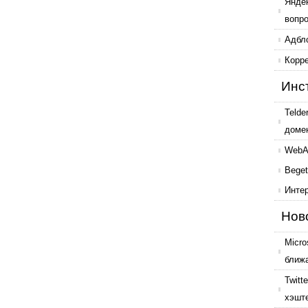
Янде
вопр
Адбл
Корр
Инс
Telde
доме
WebAr
Beget
Инте
Нов
Micro
ближ
Twitt
хэшт