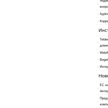
Янде
вопр
Адбл
Корр
Инс
Telde
доме
WebAr
Beget
Инте
Нов
ЕС н
бело
Пред
комп