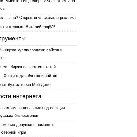
кс: Вместо ТИЦ теперь ИКС + ответы на
осы
ок — зло? Открытая vs скрытая реклама
ект-интервью: Виталий mojWP
трументы
ri - биржа купли/продажи сайтов и
нов
tex - биржа ссылок со статей
 - Хостинг для блогов и сайтов
рнет-бухгалтерия Моё Дело
ости интернета
азвал имена попавших под санкции
русских бизнесменов
ложение девушке с помощью
ьютерной игры