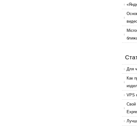
«Янде
Осно
виде
Micro
ближ
Ста
Для 
Как 
изде
VPS 
Свой 
Expr
Лучши