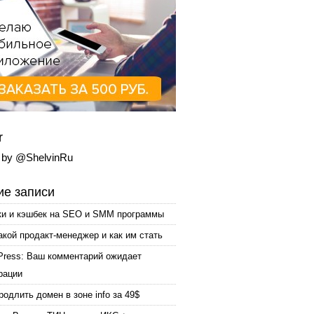
r
 by @ShelvinRu
е записи
ки и кэшбек на SEO и SMM программы
акой продакт-менеджер и как им стать
Press: Ваш комментарий ожидает
рации
родлить домен в зоне info за 49$