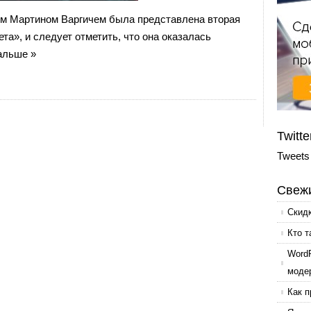
м Мартином Варгичем была представлена вторая
та», и следует отметить, что она оказалась
альше »
Twitte
Tweets
Свежи
Скид
Кто т
Word
моде
Как п