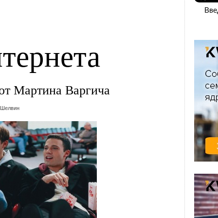
Вве
тернета
 от Мартина Варгича
 Шелвин