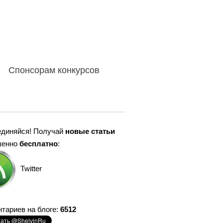
Спонсорам конкурсов
единяйся! Получай
новые статьи
шенно
бесплатно
:
Twitter
тариев на блоге:
6512