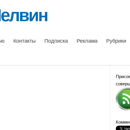
Шелвин
ью
Контакты
Подписка
Реклама
Рубрики
Присо
совер
Коммен