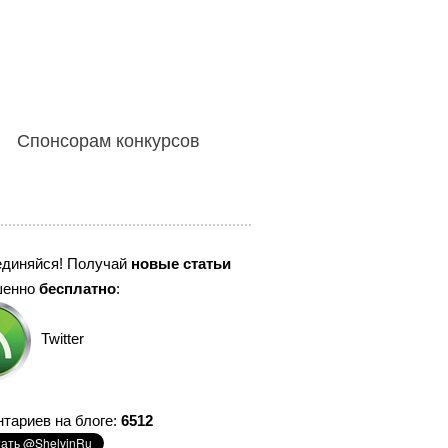
Спонсорам конкурсов
единяйся! Получай
новые статьи
шенно
бесплатно
:
Twitter
тариев на блоге:
6512