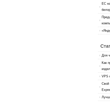
ЕС н
бело
Пред
комп
«Янде
Ста
Для 
Как 
изде
VPS 
Свой 
Expr
Лучши