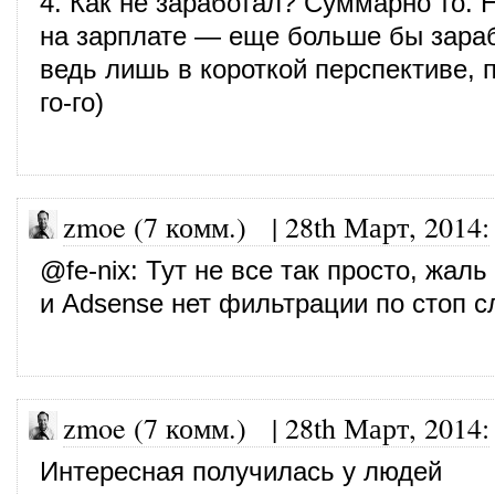
4. Как не заработал? Суммарно то. 
на зарплате — еще больше бы зараб
ведь лишь в короткой перспективе, п
го-го)
zmoe (7 комм.)
|
28th Март, 2014
:
@
fe-nix
: Тут не все так просто, жал
и Adsense нет фильтрации по стоп с
zmoe (7 комм.)
|
28th Март, 2014
:
Интересная получилась у людей