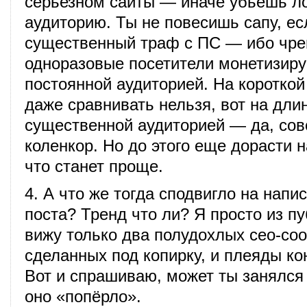
серьезном сайты — иначе убьешь л
аудиторию. Ты не повесишь сапу, ес
существенный траф с ПС — ибо чрев
одноразовые посетители монетизиру
постоянной аудиторией. На короткой
даже сравнивать нельзя, вот на длин
существенной аудиторией — да, сов
коленкор. Но до этого еще дорасти н
что станет проще.
4. А что же тогда сподвигло на напи
поста? Тренд что ли? Я просто из п
вижу только два полудохлых сео-со
сделанных под копирку, и плеяды ко
Вот и спрашиваю, может ты занялся 
оно «попёрло».