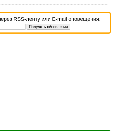
через
RSS-ленту
или
E-mail
оповещения: