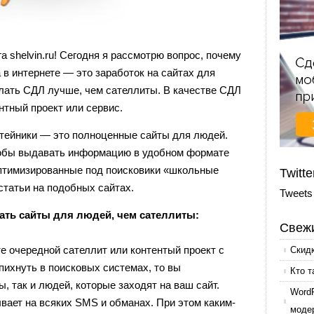
а shelvin.ru! Сегодня я рассмотрю вопрос, почему
 в интернете — это заработок на сайтах для
лать СДЛ лучше, чем сателлиты. В качестве СДЛ
тный проект или сервис.
татейники — это полноценные сайты для людей.
чтобы выдавать информацию в удобном формате
я оптимизированные под поисковики «школьные
Twitte
статьи на подобных сайтах.
Tweets
лать сайты для людей, чем сателлиты:
Свежи
е очередной сателлит или контентый проект с
Скид
пихнуть в поисковых системах, то вы
Кто т
, так и людей, которые заходят на ваш сайт.
Word
вает на всяких SMS и обманах. При этом каким-
моде