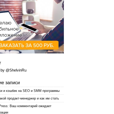
r
 by @ShelvinRu
е записи
ки и кэшбек на SEO и SMM программы
акой продакт-менеджер и как им стать
Press: Ваш комментарий ожидает
рации