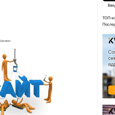
Вве
ТОП-к
Послед
 Шелвин