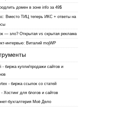
родлить домен в зоне info за 49$
кс: Вместо ТИЦ теперь ИКС + ответы на
осы
ок — зло? Открытая vs скрытая реклама
ект-интервью: Виталий mojWP
трументы
ri - биржа купли/продажи сайтов и
нов
tex - биржа ссылок со статей
 - Хостинг для блогов и сайтов
рнет-бухгалтерия Моё Дело