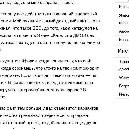
ение, ведь они много зарабатывают.
Как п
е если у вас действительно хороший и полезный
Янде
о сами. Мой лучший и самый доходный сайт — это
вопр
узнал, что такое SEO, до того, как я наткнулся на
Адбл
есплатно принят в Яндекс.Каталог и ДМОЗ без
Корр
тематике я охладел и сайт не получил необходимой
т.
Инс
чувство эйфории, когда понимаешь, что сайт
Telde
огда осознаешь, что кто-то на твой сайт заходит
доме
Вконтакте. Если твой сайт чем-то помогает — ты
WebAr
е. И вы же наверняка всегда хотели иметь на
Beget
форум на котором общается куча народа? В
Инте
но.
вас сайт, тем больше у вас становится вариантов
нтекстная реклама, тизерные сети, продажа
сто контентный проект, то добавляются еще другие