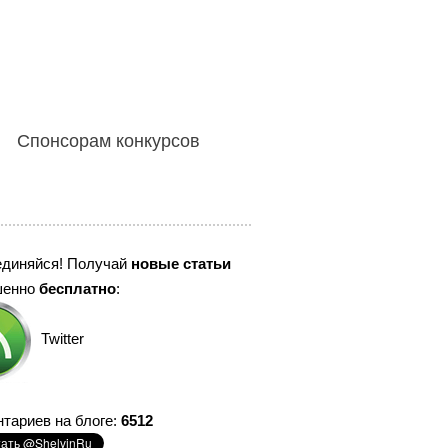
Спонсорам конкурсов
единяйся! Получай
новые статьи
шенно
бесплатно
:
Twitter
тариев на блоге:
6512