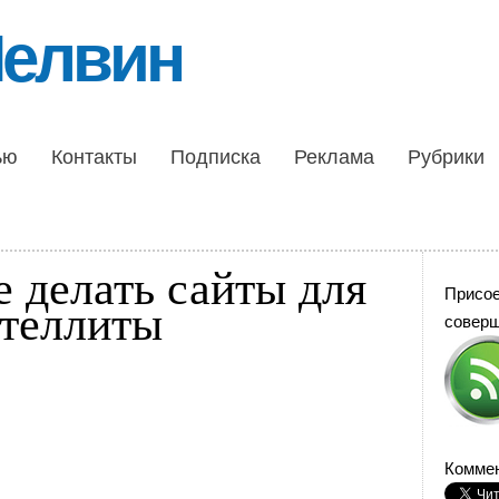
Шелвин
ью
Контакты
Подписка
Реклама
Рубрики
 делать сайты для
Присо
ателлиты
совер
Коммен