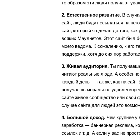
то образом эти люди получают уваж
2. Естественное развитие.
В случа
сайт, люди будут ссылаться на нег
сайт, который я сделал до того, как 
всяких Маулнетов. Этот сайт был б
моего ведома. К сожалению, к его 
поддержки, хотя до сих пор работае
3. Живая аудитория.
Ты получаешь 
читают реальные люди. А особенно к
каждый день — так же, как на сайт 
получаешь моральное удовлетворени
сайте живое сообщество или свой 
случае сайта для людей это возмож
4. Большой доход.
Чем крупнее у 
заработка — баннерная реклама, ко
ссылок и т. д. А если у вас не про