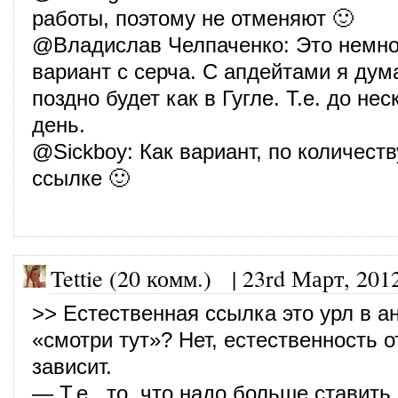
работы, поэтому не отменяют 🙂
@
Владислав Челпаченко
: Это немн
вариант с серча. С апдейтами я дум
поздно будет как в Гугле. Т.е. до нес
день.
@
Sickboy
: Как вариант, по количест
ссылке 🙂
Tettie (20 комм.)
|
23rd Март, 201
>> Естественная ссылка это урл в а
«смотри тут»? Нет, естественность 
зависит.
— Т.е., то, что надо больше ставить