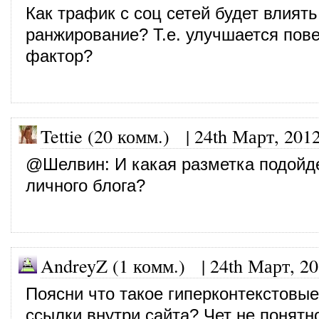
Как трафик с соц сетей будет влиять
ранжирование? Т.е. улучшается пов
фактор?
Tettie (20 комм.)
|
24th Март, 201
@
Шелвин
: И какая разметка подойд
личного блога?
AndreyZ (1 комм.)
|
24th Март, 2
Поясни что такое гиперконтекстовые
ссылки внутри сайта? Чет не понятно