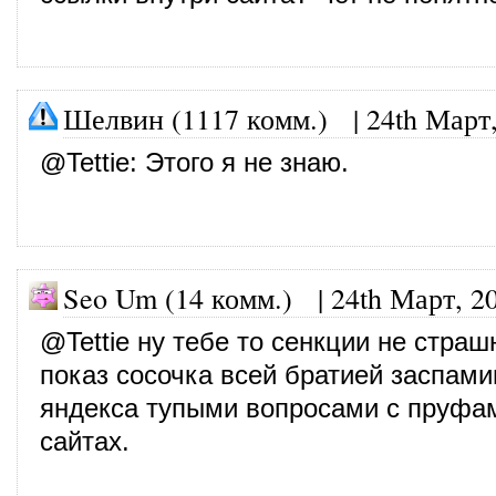
Шелвин (1117 комм.)
|
24th Март
@
Tettie
: Этого я не знаю.
Seo Um (14 комм.)
|
24th Март, 2
@Tettie ну тебе то сенкции не страш
показ сосочка всей братией заспам
яндекса тупыми вопросами с пруфам
сайтах.