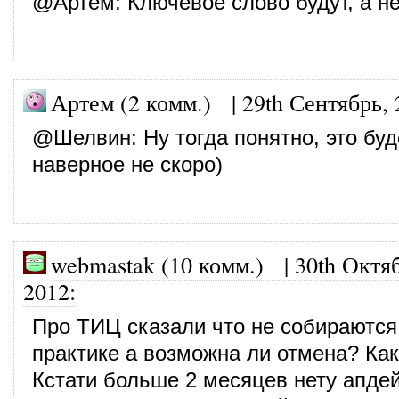
@
Артем
: Ключевое слово будут, а не
Артем (2 комм.)
|
29th Сентябрь,
@
Шелвин
: Ну тогда понятно, это буд
наверное не скоро)
webmastak (10 комм.)
|
30th Октя
2012
:
Про ТИЦ сказали что не собираются 
практике а возможна ли отмена? Как
Кстати больше 2 месяцев нету апде