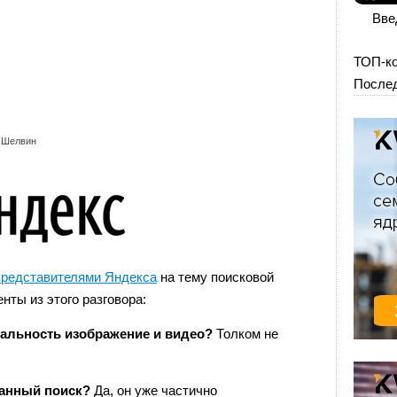
Вве
ТОП-к
Послед
 Шелвин
 представителями Яндекса
на тему поисковой
ты из этого разговора:
кальность изображение и видео?
Толком не
ванный поиск?
Да, он уже частично