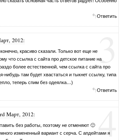
жно сказать основная часть ответов радует! Особенно
Ответить
3
арт, 2012
:
конечно, красиво сказали. Только вот еще не
ому что ссылка с сайта про детское питание на
раздо более естественной, чем ссылка с сайта про
я-нибудь там будет хвастаться и тыкнет ссылку, типа
тепло, теперь спим без одеялка…)
Ответить
4
rd Март, 2012
:
оставить без работы, поэтому не отменяют 🙂
емного измененный вариант с серча. С апдейтами я