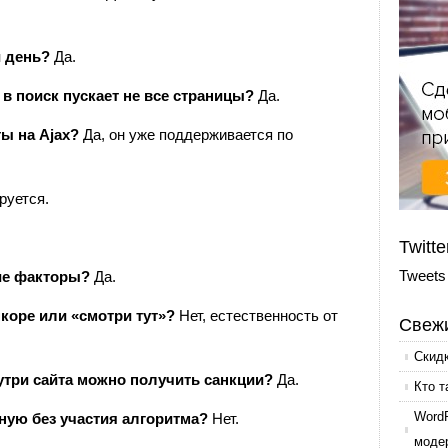
 день?
Да.
 в поиск пускает не все страницы?
Да.
ы на Ajax?
Да, он уже поддерживается по
руется.
Twitte
Tweets
ие факторы?
Да.
нкоре или «смотри тут»?
Нет, естественность от
Свежи
Скид
утри сайта можно получить санкции?
Да.
Кто т
Word
ную без участия алгоритма?
Нет.
моде