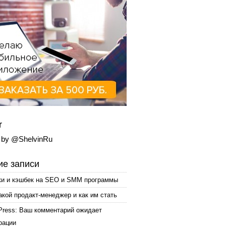
r
 by @ShelvinRu
е записи
ки и кэшбек на SEO и SMM программы
акой продакт-менеджер и как им стать
Press: Ваш комментарий ожидает
рации