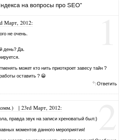
Яндекса на вопросы про SEO”
1
d Март, 2012
:
ого не очень.
й день? Да.
нируется.
отменять может кто нить приоткроет завесу тайн ?
работы оставить ? 😀
Ответить
2
комм.)
|
23rd Март, 2012
:
ола, правда звук на записи хреноватый был:)
лавных моментов данного мероприятия!