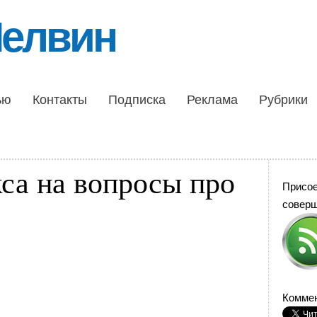
Шелвин
ью
Контакты
Подписка
Реклама
Рубрики
са на вопросы про
Присо
совер
Коммен