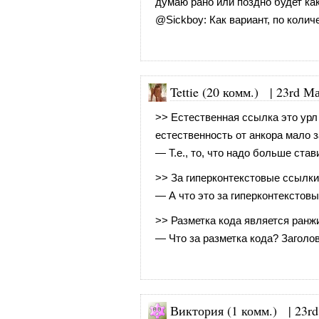
думаю рано или поздно будет как 
@
Sickboy
: Как вариант, по коли
Tettie (20 комм.)
|
23rd Ма
>> Естественная ссылка это урл 
естественность от анкора мало з
— Т.е., то, что надо больше ста
>> За гиперконтекстовые ссылки
— А что это за гиперконтекстовы
>> Разметка кода является ран
— Что за разметка кода? Заголо
Виктория (1 комм.) |
23rd