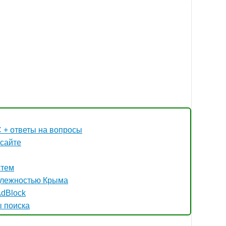
 + ответы на вопросы
 сайте
стем
длежностью Крыма
AdBlock
ы поиска