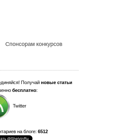
Спонсорам конкурсов
единяйся! Получай
новые статьи
шенно
бесплатно
:
Twitter
тариев на блоге:
6512