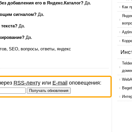
без добавления его в Яндекс.Каталог?
Да.
Как п
ующим сигналом?
Да.
Янде
вопр
 текста?
Да.
Адбл
нжирование?
Да.
Корр
тов
,
SEO
,
вопросы
,
ответы
,
яндекс
Инс
Telde
доме
WebAr
через
RSS-ленту
или
E-mail
оповещения:
Beget
Инте