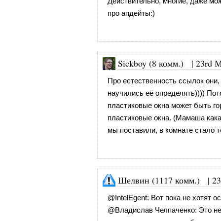
Действительно, многие, даже мо
про апдейты:)
Sickboy (8 комм.)
|
23rd М
Про естественность ссылок они, 
научились её определять)))) Пот
пластиковые окна может быть го
пластиковые окна. (Мамаша кака
мы поставили, в комнате стало 
Шелвин (1117 комм.)
|
23
@
IntelEgent
: Вот пока не хотят 
@
Владислав Челпаченко
: Это н