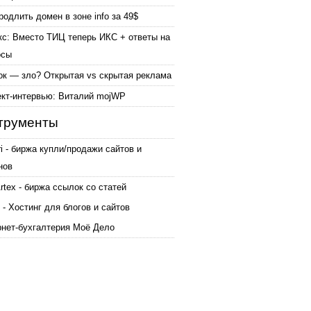
родлить домен в зоне info за 49$
кс: Вместо ТИЦ теперь ИКС + ответы на
осы
ок — зло? Открытая vs скрытая реклама
ект-интервью: Виталий mojWP
трументы
ri - биржа купли/продажи сайтов и
нов
tex - биржа ссылок со статей
 - Хостинг для блогов и сайтов
рнет-бухгалтерия Моё Дело