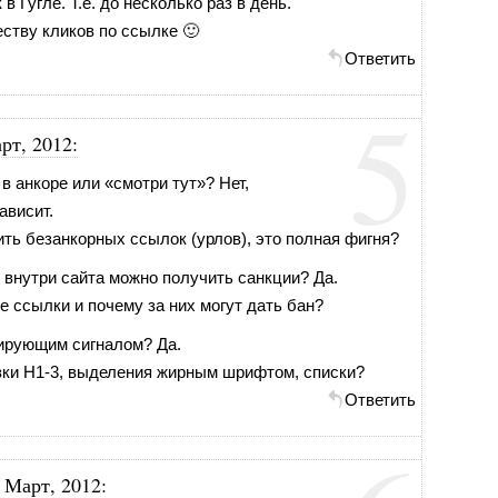
в Гугле. Т.е. до несколько раз в день.
честву кликов по ссылке 🙂
Ответить
5
рт, 2012
:
в анкоре или «смотри тут»? Нет,
ависит.
вить безанкорных ссылок (урлов), это полная фигня?
 внутри сайта можно получить санкции? Да.
е ссылки и почему за них могут дать бан?
жирующим сигналом? Да.
вки H1-3, выделения жирным шрифтом, списки?
Ответить
 Март, 2012
: