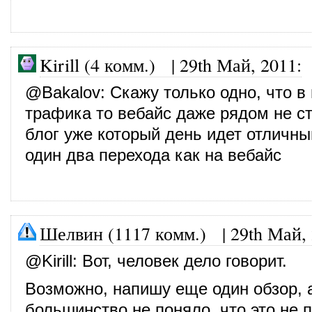
Kirill (4 комм.)
|
29th Май, 2011
:
@
Bakalov
: Скажу только одно, что в
трафика то вебайс даже рядом не ст
блог уже который день идет отличны
один два перехода как на вебайс
Шелвин (1117 комм.)
|
29th Май,
@
Kirill
: Вот, человек дело говорит.
Возможно, напишу еще один обзор, а
большинство не поняло, что это не 