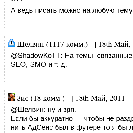
А ведь писать можно на любую тему
Шелвин (1117 комм.)
|
18th Май,
@
ShadowKoTT
: На темы, связанные
SEO, SMO и т. д.
Зис (18 комм.)
|
18th Май, 2011
:
@
Шелвин
: ну и зря.
Если бы аккуратно — чтобы не разд
нить АдСенс был в футере то я бы л