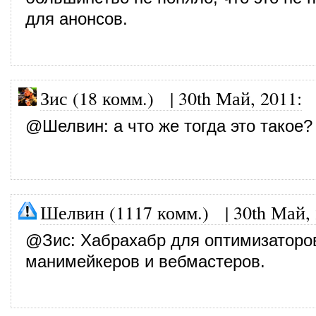
для анонсов.
Зис (18 комм.)
|
30th Май, 2011
:
@
Шелвин
: а что же тогда это такое?
Шелвин (1117 комм.)
|
30th Май,
@
Зис
: Хабрахабр для оптимизаторо
манимейкеров и вебмастеров.