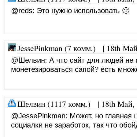
@
reds
: Это нужно использовать 🙂
JessePinkman (7 комм.)
|
18th Май
@
Шелвин
: А что сайт для людей не
монетезироваться сапой? есть множ
Шелвин (1117 комм.)
|
18th Май,
@
JessePinkman
: Может, но главная 
социалки не заработок, так что обо