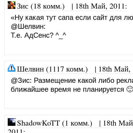
Зис (18 комм.)
|
18th Май, 2011
:
«Ну какая тут сапа если сайт для л
@
Шелвин
:
Т.е. АдСенс? ^_^
Шелвин (1117 комм.)
|
18th Май,
@
Зис
: Размещение какой либо рекл
ближайшее время не планируется 
ShadowKoTT (1 комм.)
|
18th Май
2011
: