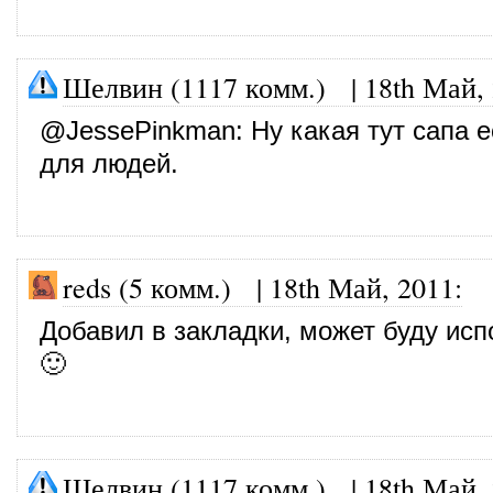
Шелвин (1117 комм.)
|
18th Май,
@
JessePinkman
: Ну какая тут сапа 
для людей.
reds (5 комм.)
|
18th Май, 2011
:
Добавил в закладки, может буду исп
🙂
Шелвин (1117 комм.)
|
18th Май,