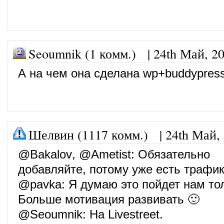
Seoumnik (1 комм.) |
24th Май, 2
А на чем она сделана wp+buddypress
Шелвин (1117 комм.)
|
24th Май,
@
Bakalov
, @
Ametist
: Обязательно
добавляйте, потому уже есть трафик
@
pavka
: Я думаю это пойдет нам то
Больше мотивация развивать 🙂
@
Seoumnik
: На Livestreet.