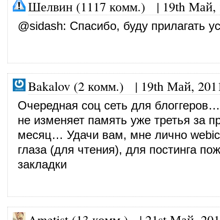
Шелвин (1117 комм.)
|
19th Май,
@
sidash
: Спасибо, буду прилагать у
Bakalov (2 комм.)
|
19th Май, 201
Очередная соц сеть для блоггеров…
не изменяет память уже третья за 
месяц… Удачи вам, мне лично webic
глаза (для чтения), для постинга п
закладки
Ametist (13 комм.)
|
21st Май, 20