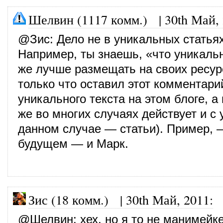
Шелвин (1117 комм.)
|
30th Май,
@
Зис
: Дело не в уникальных статьях
Например, ты знаешь, «что уникаль
же лучше размещать на своих ресур
только что оставил этот комментари
уникального текста на этом блоге, а
же во многих случаях действует и с
данном случае — статьи). Пример, 
будущем — и Марк.
Зис (18 комм.)
|
30th Май, 2011
:
@
Шелвин
: хех, но я то не манимейке