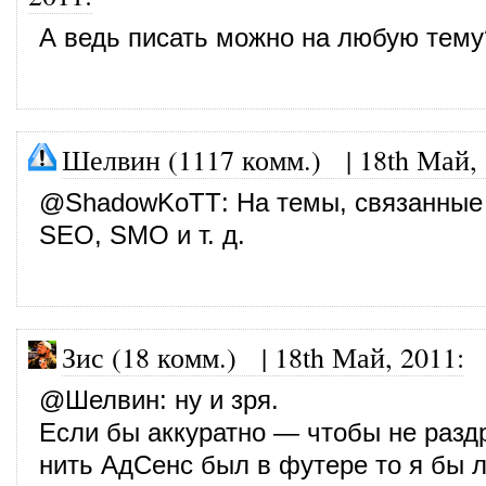
А ведь писать можно на любую тему
Шелвин (1117 комм.)
|
18th Май,
@
ShadowKoTT
: На темы, связанные
SEO, SMO и т. д.
Зис (18 комм.)
|
18th Май, 2011
:
@
Шелвин
: ну и зря.
Если бы аккуратно — чтобы не разд
нить АдСенс был в футере то я бы л