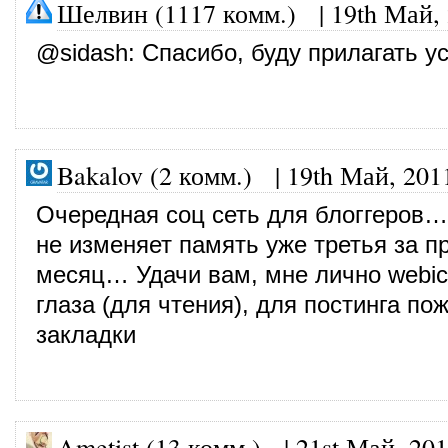
Шелвин (1117 комм.)
|
19th Май,
@
sidash
: Спасибо, буду прилагать у
Bakalov (2 комм.)
|
19th Май, 201
Очередная соц сеть для блоггеров…
не изменяет память уже третья за 
месяц… Удачи вам, мне лично webic
глаза (для чтения), для постинга п
закладки
Ametist (13 комм.)
|
21st Май, 20