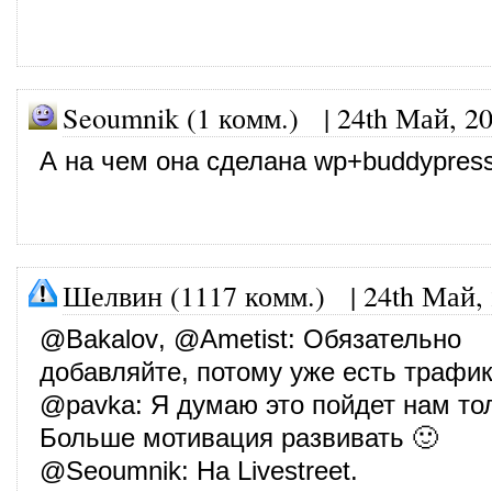
Seoumnik (1 комм.) |
24th Май, 2
А на чем она сделана wp+buddypress
Шелвин (1117 комм.)
|
24th Май,
@
Bakalov
, @
Ametist
: Обязательно
добавляйте, потому уже есть трафик
@
pavka
: Я думаю это пойдет нам то
Больше мотивация развивать 🙂
@
Seoumnik
: На Livestreet.