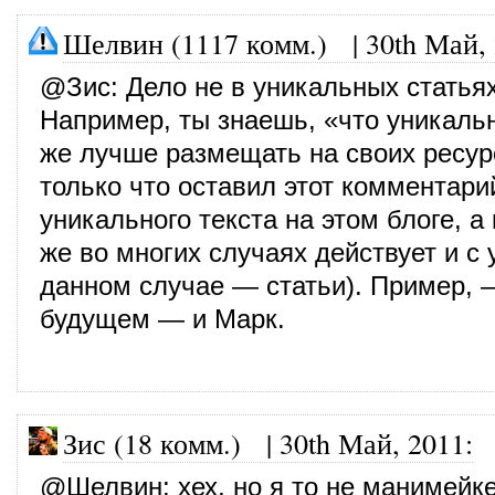
Шелвин (1117 комм.)
|
30th Май,
@
Зис
: Дело не в уникальных статьях
Например, ты знаешь, «что уникаль
же лучше размещать на своих ресур
только что оставил этот комментари
уникального текста на этом блоге, а
же во многих случаях действует и с
данном случае — статьи). Пример, 
будущем — и Марк.
Зис (18 комм.)
|
30th Май, 2011
:
@
Шелвин
: хех, но я то не манимейке