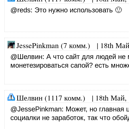
@
reds
: Это нужно использовать 🙂
JessePinkman (7 комм.)
|
18th Май
@
Шелвин
: А что сайт для людей не
монетезироваться сапой? есть множ
Шелвин (1117 комм.)
|
18th Май,
@
JessePinkman
: Может, но главная 
социалки не заработок, так что обо