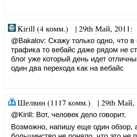
Kirill (4 комм.)
|
29th Май, 2011
:
@
Bakalov
: Скажу только одно, что в
трафика то вебайс даже рядом не ст
блог уже который день идет отличны
один два перехода как на вебайс
Шелвин (1117 комм.)
|
29th Май,
@
Kirill
: Вот, человек дело говорит.
Возможно, напишу еще один обзор, а
большинство не поняло, что это не 