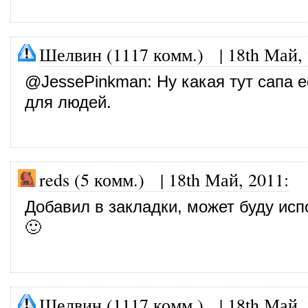
Шелвин (1117 комм.)
|
18th Май,
@
JessePinkman
: Ну какая тут сапа 
для людей.
reds (5 комм.)
|
18th Май, 2011
:
Добавил в закладки, может буду исп
🙂
Шелвин (1117 комм.)
|
18th Май,