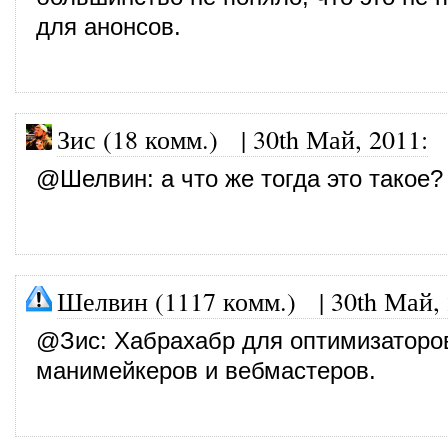
для анонсов.
Зис (18 комм.)
|
30th Май, 2011
:
@
Шелвин
: а что же тогда это такое?
Шелвин (1117 комм.)
|
30th Май,
@
Зис
: Хабрахабр для оптимизаторо
манимейкеров и вебмастеров.