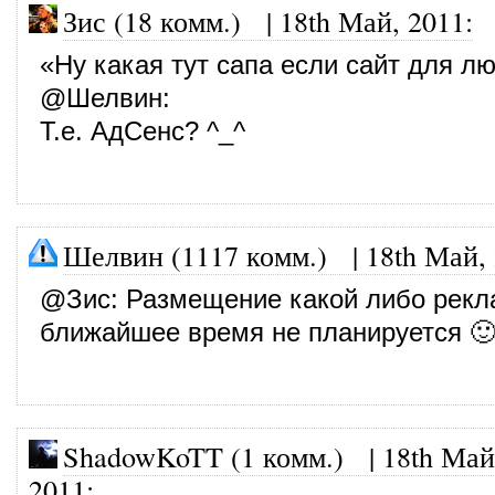
Зис (18 комм.)
|
18th Май, 2011
:
«Ну какая тут сапа если сайт для л
@
Шелвин
:
Т.е. АдСенс? ^_^
Шелвин (1117 комм.)
|
18th Май,
@
Зис
: Размещение какой либо рекл
ближайшее время не планируется 
ShadowKoTT (1 комм.)
|
18th Май
2011
: