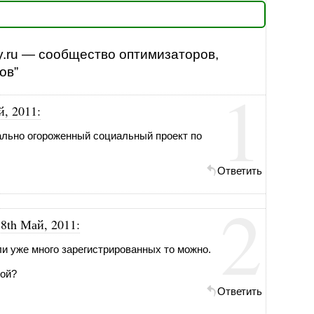
y.ru — сообщество оптимизаторов,
ов”
1
й, 2011
:
ально огороженный социальный проект по
Ответить
2
18th Май, 2011
:
ли уже много зарегистрированных то можно.
пой?
Ответить