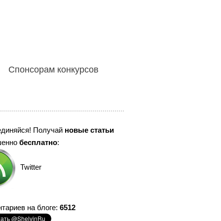
Спонсорам конкурсов
единяйся! Получай
новые статьи
шенно
бесплатно
:
Twitter
тариев на блоге:
6512