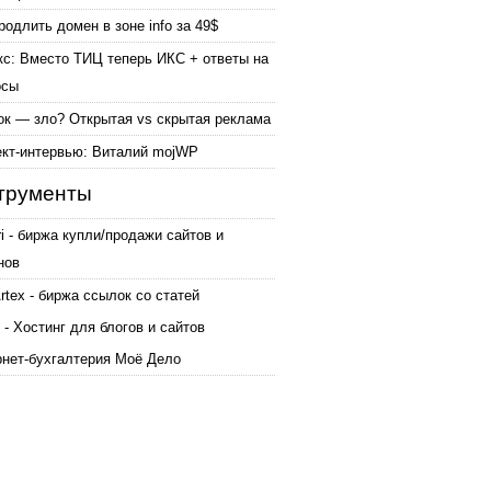
родлить домен в зоне info за 49$
кс: Вместо ТИЦ теперь ИКС + ответы на
осы
ок — зло? Открытая vs скрытая реклама
ект-интервью: Виталий mojWP
трументы
ri - биржа купли/продажи сайтов и
нов
tex - биржа ссылок со статей
 - Хостинг для блогов и сайтов
рнет-бухгалтерия Моё Дело