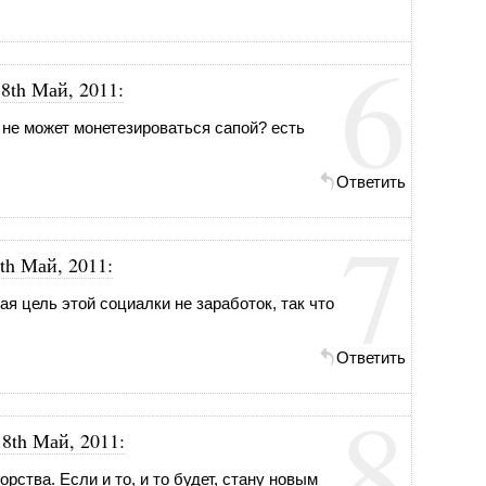
6
18th Май, 2011
:
й не может монетезироваться сапой? есть
Ответить
7
th Май, 2011
:
ная цель этой социалки не заработок, так что
Ответить
8
18th Май, 2011
:
рства. Если и то, и то будет, стану новым