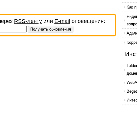
Как п
Янде
через
RSS-ленту
или
E-mail
оповещения:
вопр
Адбл
Корр
Инс
Telde
доме
WebAr
Beget
Инте