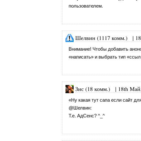
пользователем.
Шелвин (1117 комм.)
|
18
Внимание! Чтобы добавить анонс
«написать» и выбрать тип «ссыл
Зис (18 комм.)
|
18th Май
«Ну какая тут сапа если сайт дл
@
Шелвин
:
Т.е. АдСенс? ^_^