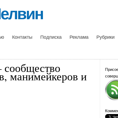
Шелвин
ью
Контакты
Подписка
Реклама
Рубрики
 сообщество
Присо
в, манимейкеров и
совер
Коммен