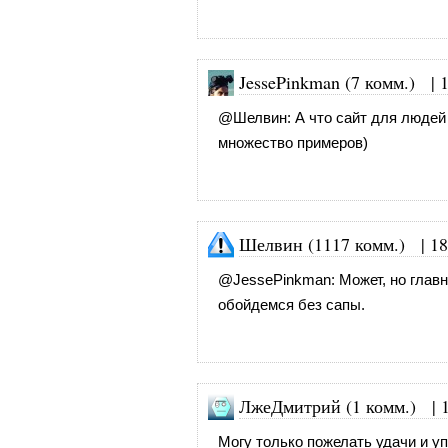
JessePinkman (7 комм.)
|
@
Шелвин
: А что сайт для люде
множество примеров)
Шелвин (1117 комм.)
|
18
@
JessePinkman
: Может, но глав
обойдемся без сапы.
ЛжеДмитрий (1 комм.)
|
Могу только пожелать удачи и упо