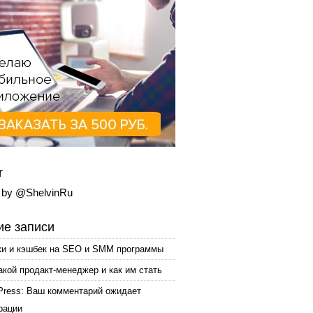
r
 by @ShelvinRu
е записи
ки и кэшбек на SEO и SMM программы
акой продакт-менеджер и как им стать
Press: Ваш комментарий ожидает
рации