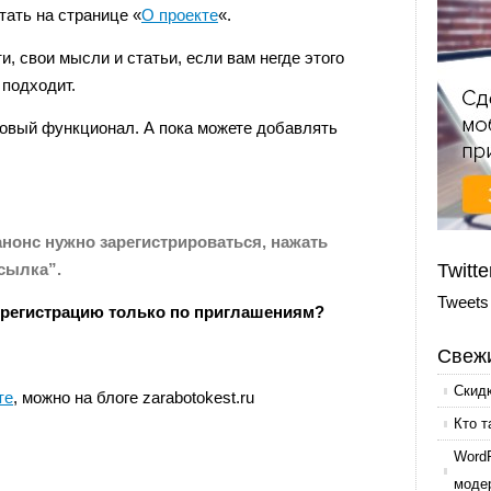
ать на странице «
О проекте
«.
, свои мысли и статьи, если вам негде этого
 подходит.
новый функционал. А пока можете добавлять
нонс нужно зарегистрироваться, нажать
сылка”.
Twitte
Tweets
ь регистрацию только по приглашениям?
Свежи
Скид
те
, можно на блоге zarabotokest.ru
Кто т
Word
моде