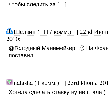
чтобы следить за […]
Шелвин (1117 комм.)
|
22nd Июнь
2010
:
@
Голодный Манимейкер
: 🙂 На Фра
поставил.
natasha (1 комм.)
|
23rd Июнь, 20
Хотела сделать ставку ну не стала )