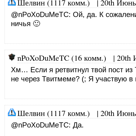
Шелвин (1117 комм.)
|
20th Июнь
@
nPoXoDuMeTC
: Ой, да. К сожален
ничья 🙂
nPoXoDuMeTC (16 комм.)
|
20th 
Хм… Если я ретвитнул твой пост из 
не через Твитмеме? (; Я участвую в
Шелвин (1117 комм.)
|
20th Июнь
@
nPoXoDuMeTC
: Да.