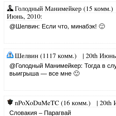
Голодный Манимейкер (15 комм.)
Июнь, 2010
:
@
Шелвин
: Если что, минабэк! 🙂
Шелвин (1117 комм.)
|
20th Июнь
@
Голодный Манимейкер
: Тогда в сл
выигрыша — все мне 🙂
nPoXoDuMeTC (16 комм.)
|
20th 
Словакия – Парагвай