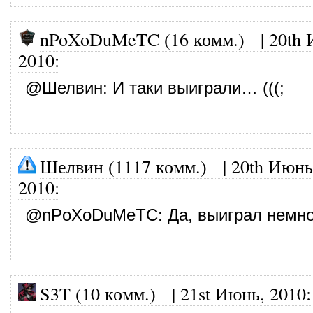
nPoXoDuMeTC (16 комм.)
|
20th 
2010
:
@
Шелвин
: И таки выиграли… (((;
Шелвин (1117 комм.)
|
20th Июнь
2010
:
@
nPoXoDuMeTC
: Да, выиграл немно
S3T (10 комм.)
|
21st Июнь, 2010
: