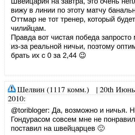
Швейцария на завтра, это очень неп
вижу в линии по этоту матчу баналь
Оттмар не тот тренер, который буде
чилийцам.
Правда вот чистая победа запросто 
из-за реальной ничьи, поэтому опти
брать их с 0 за 2,44 😉
Шелвин (1117 комм.)
|
20th Июнь
2010
:
@
toribloger
: Да, возможно и ничья. 
Гондурасом совсем мне не понравил
поставил на швейцарцев 🙂