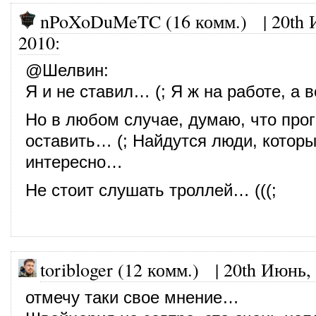
nPoXoDuMeTC (16 комм.)
|
20th 
2010
:
@
Шелвин
:
Я и не ставил… (; Я ж на работе, а
Но в любом случае, думаю, что прог
оставить… (; Найдутся люди, которы
интересно…
Не стоит слушать троллей… (((;
toribloger (12 комм.)
|
20th Июнь,
отмечу таки свое мнение…