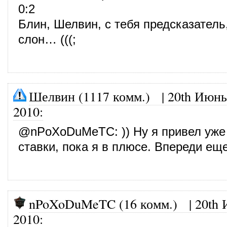
0:2
Блин, Шелвин, с тебя предсказатель,
слон… (((;
Шелвин (1117 комм.)
|
20th Июнь
2010
:
@
nPoXoDuMeTC
: )) Ну я привел уж
ставки, пока я в плюсе. Впереди ещ
nPoXoDuMeTC (16 комм.)
|
20th 
2010
: