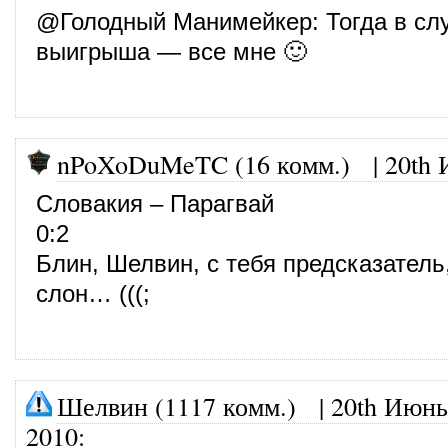
@
Голодный Манимейкер
: Тогда в сл
выигрыша — все мне 🙂
nPoXoDuMeTC (16 комм.)
|
20th 
Словакия – Парагвай
0:2
Блин, Шелвин, с тебя предсказатель,
слон… (((;
Шелвин (1117 комм.)
|
20th Июнь
2010
: