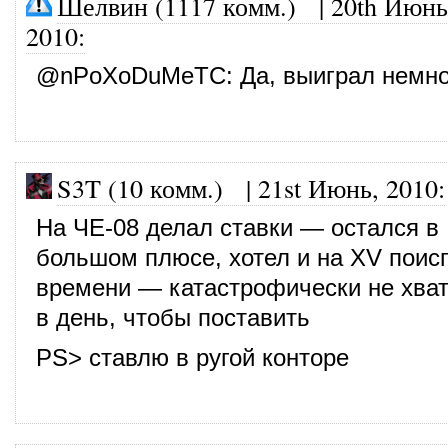
Шелвин (1117 комм.)
|
20th Июнь
2010
:
@
nPoXoDuMeTC
: Да, выиграл немно
S3T (10 комм.)
|
21st Июнь, 2010
:
На ЧЕ-08 делал ставки — остался в
большом плюсе, хотел и на XV поисг
времени — катастрофически не хват
в день, чтобы поставить
PS> ставлю в ругой конторе