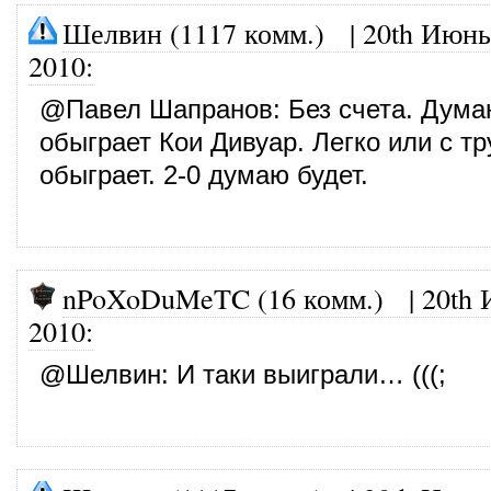
Шелвин (1117 комм.)
|
20th Июнь
2010
:
@
Павел Шапранов
: Без счета. Дум
обыграет Кои Дивуар. Легко или с тр
обыграет. 2-0 думаю будет.
nPoXoDuMeTC (16 комм.)
|
20th 
2010
:
@
Шелвин
: И таки выиграли… (((;