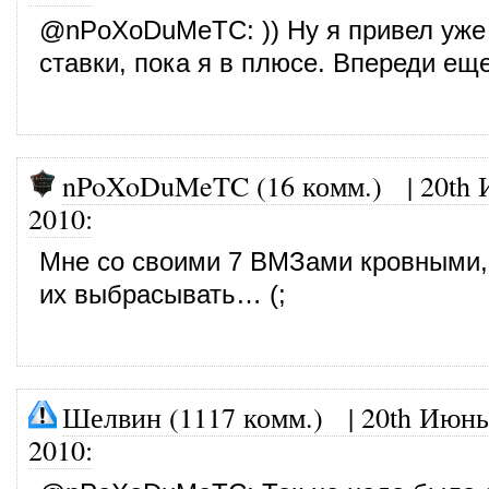
@
nPoXoDuMeTC
: )) Ну я привел уж
ставки, пока я в плюсе. Впереди ещ
nPoXoDuMeTC (16 комм.)
|
20th 
2010
:
Мне со своими 7 ВМЗами кровными, 
их выбрасывать… (;
Шелвин (1117 комм.)
|
20th Июнь
2010
: