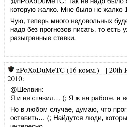
@
nPoXoDuMeTC
: Так не надо было 
которую жалко. Мне было не жалко 15
Чую, теперь много недовольных буде
надо без прогнозов писать, то есть 
разыгранные ставки.
nPoXoDuMeTC (16 комм.)
|
20th 
2010
:
@
Шелвин
:
Я и не ставил… (; Я ж на работе, а
Но в любом случае, думаю, что прог
оставить… (; Найдутся люди, которы
интересно…