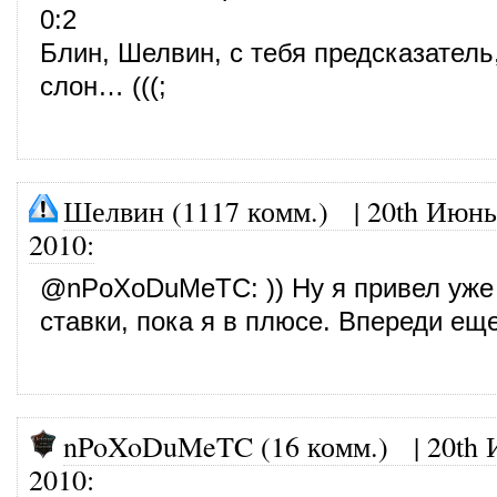
0:2
Блин, Шелвин, с тебя предсказатель,
слон… (((;
Шелвин (1117 комм.)
|
20th Июнь
2010
:
@
nPoXoDuMeTC
: )) Ну я привел уж
ставки, пока я в плюсе. Впереди ещ
nPoXoDuMeTC (16 комм.)
|
20th 
2010
: