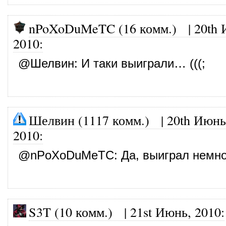
nPoXoDuMeTC (16 комм.)
|
20th 
2010
:
@
Шелвин
: И таки выиграли… (((;
Шелвин (1117 комм.)
|
20th Июнь
2010
:
@
nPoXoDuMeTC
: Да, выиграл немно
S3T (10 комм.)
|
21st Июнь, 2010
: