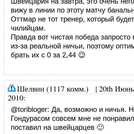
Швейцария на завтра, это очень неп
вижу в линии по этоту матчу баналь
Оттмар не тот тренер, который буде
чилийцам.
Правда вот чистая победа запросто 
из-за реальной ничьи, поэтому опти
брать их с 0 за 2,44 😉
Шелвин (1117 комм.)
|
20th Июнь
2010
:
@
toribloger
: Да, возможно и ничья. 
Гондурасом совсем мне не понравил
поставил на швейцарцев 🙂