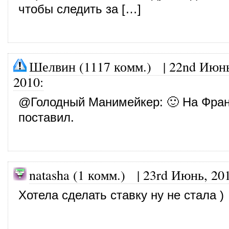
чтобы следить за […]
Шелвин (1117 комм.)
|
22nd Июнь
2010
:
@
Голодный Манимейкер
: 🙂 На Фра
поставил.
natasha (1 комм.)
|
23rd Июнь, 20
Хотела сделать ставку ну не стала )