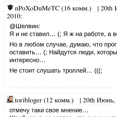
nPoXoDuMeTC (16 комм.)
|
20th 
2010
:
@
Шелвин
:
Я и не ставил… (; Я ж на работе, а
Но в любом случае, думаю, что прог
оставить… (; Найдутся люди, которы
интересно…
Не стоит слушать троллей… (((;
toribloger (12 комм.)
|
20th Июнь,
отмечу таки свое мнение…