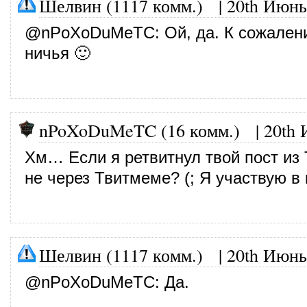
Шелвин (1117 комм.)
|
20th Июнь
@
nPoXoDuMeTC
: Ой, да. К сожален
ничья 🙂
nPoXoDuMeTC (16 комм.)
|
20th 
Хм… Если я ретвитнул твой пост из 
не через Твитмеме? (; Я участвую в
Шелвин (1117 комм.)
|
20th Июнь
@
nPoXoDuMeTC
: Да.