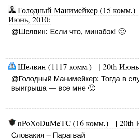
Голодный Манимейкер (15 комм.)
Июнь, 2010
:
@
Шелвин
: Если что, минабэк! 🙂
Шелвин (1117 комм.)
|
20th Июнь
@
Голодный Манимейкер
: Тогда в сл
выигрыша — все мне 🙂
nPoXoDuMeTC (16 комм.)
|
20th 
Словакия – Парагвай