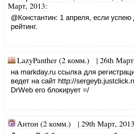
Март, 2013
:
@
Константин
: 1 апреля, если успею
рейтинг.
LazyPanther (2 комм.)
|
26th Март
на markday.ru ссылка для регистрац
ведет на сайт
http://sergeyb.justclick
DrWeb его блокирует =/
Антон (2 комм.)
|
29th Март, 201