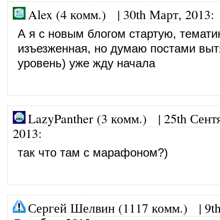
Alex (4 комм.) |
30th Март, 2013
:
А я с новым блогом стартую, темати
изъезженная, но думаю постами выт
уровень) уже жду начала
LazyPanther (3 комм.)
|
25th Сент
2013
:
так что там с марафоном?)
Сергей Шелвин (1117 комм.)
|
9t