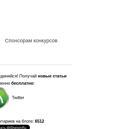
Спонсорам конкурсов
единяйся! Получай
новые статьи
шенно
бесплатно
:
Twitter
тариев на блоге:
6512