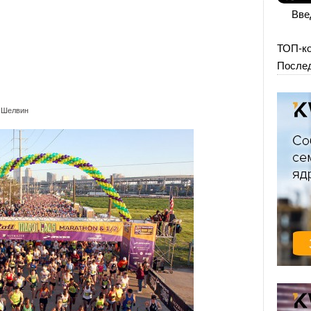
Вве
ТОП-к
Послед
 Шелвин