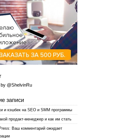
r
 by @ShelvinRu
е записи
ки и кэшбек на SEO и SMM программы
акой продакт-менеджер и как им стать
Press: Ваш комментарий ожидает
рации