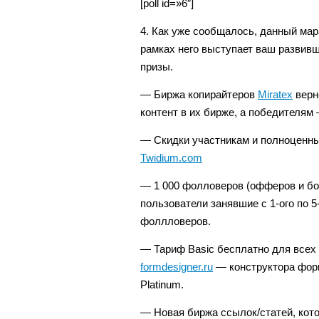
[poll id=»6″]
4. Как уже сообщалось, данный мара
рамках него выступает ваш развивш
призы.
— Биржа копирайтеров
Miratex
верн
контент в их бирже, а победителя
— Скидки участникам и полноценны
Twidium.com
— 1 000 фолловеров (офферов и бот
пользователи занявшие с 1-ого по 5-
фоллловеров.
— Тариф Basic бесплатно для всех 
formdesigner.ru
— конструктора фор
Platinum.
— Новая биржа ссылок/статей, кото