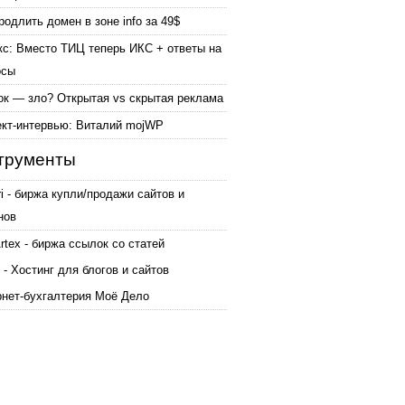
родлить домен в зоне info за 49$
кс: Вместо ТИЦ теперь ИКС + ответы на
осы
ок — зло? Открытая vs скрытая реклама
ект-интервью: Виталий mojWP
трументы
ri - биржа купли/продажи сайтов и
нов
tex - биржа ссылок со статей
 - Хостинг для блогов и сайтов
рнет-бухгалтерия Моё Дело