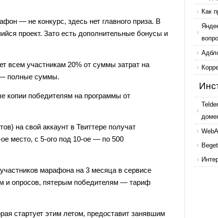
Как п
фон — не конкурс, здесь нет главного приза. В
Янде
ийся проект. Зато есть дополнительные бонусы и
вопр
Адбл
ет всем участникам 20% от суммы затрат на
Корр
м — полные суммы.
Инс
е копии победителям на программы от
Telde
доме
ов) на свой аккаунт в Твиттере получат
WebAr
ое место, с 5-ого под 10-ое — по 500
Beget
Инте
участников марафона на 3 месяца в сервисе
м и опросов, пятерым победителям — тариф
рая стартует этим летом, предоставит занявшим