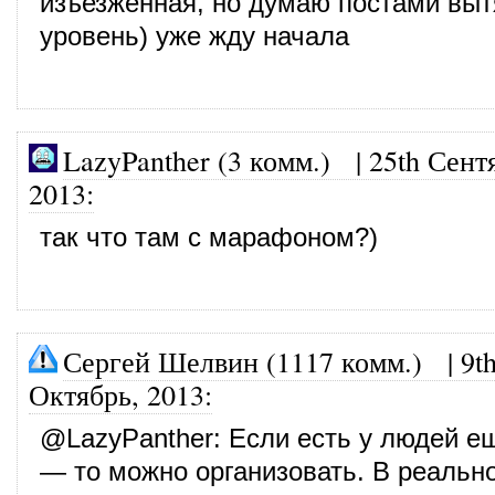
изъезженная, но думаю постами выт
уровень) уже жду начала
LazyPanther (3 комм.)
|
25th Сент
2013
:
так что там с марафоном?)
Сергей Шелвин (1117 комм.)
|
9t
Октябрь, 2013
:
@
LazyPanther
: Если есть у людей е
— то можно организовать. В реальн