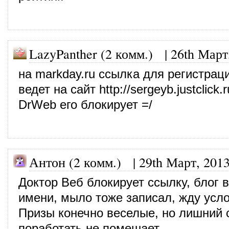
LazyPanther (2 комм.)
|
26th Март
на markday.ru ссылка для регистрац
ведет на сайт
http://sergeyb.justclick
DrWeb его блокирует =/
Антон (2 комм.)
|
29th Март, 201
Доктор Веб блокирует ссылку, блог в
имени, мыло тоже записал, жду усл
Призы конечно веселые, но лишний 
поработать не помешает.