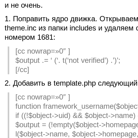
и не очень.
1. Поправить ядро движка. Открывае
theme.inc из папки includes и удаляем 
номером 1681:
[cc nowrap=»0″ ]
$output .= ‘ (‘. t(‘not verified’) .’)’;
[/cc]
2. Добавить в template.php следующий
[cc nowrap=»0″ ]
function framework_username($object
if ((!$object->uid) && $object->name) 
$output = (!empty($object->homepage
l($object->name, $object->homepage