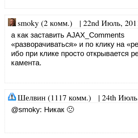
smoky (2 комм.) |
22nd Июль, 201
а как заставить AJAX_Comments
«разворачиваться» и по клику на «р
ибо при клике просто открывается р
камента.
Шелвин (1117 комм.)
|
24th Июль
@
smoky
: Никак 🙁