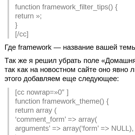
function framework_filter_tips() {
return »;
}
[/cc]
Где framework — название вашей тем
Так же я решил убрать поле «Домашня
так как на новостном сайте оно явно 
этого добавляем еще следующее:
[cc nowrap=»0″ ]
function framework_theme() {
return array (
‘comment_form’ => array(
arguments’ => array(‘form’ => NULL),