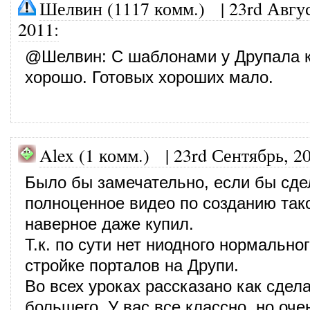
Шелвин (1117 комм.)
|
23rd Авгус
2011
:
@
Шелвин
: С шаблонами у Друпала к
хорошо. Готовых хороших мало.
Alex (1 комм.) |
23rd Сентябрь, 2
Было бы замечательно, если бы сд
полноценное видео по созданию тако
наверное даже купил.
Т.к. по сути нет ниодного нормально
стройке порталов на Друпи.
Во всех уроках рассказано как сдела
большего. У вас все классно, но оче