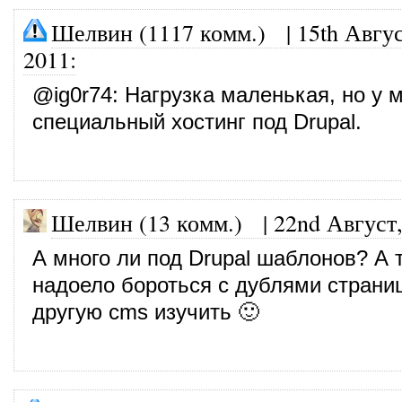
Шелвин (1117 комм.)
|
15th Авгус
2011
:
@
ig0r74
: Нагрузка маленькая, но у 
специальный хостинг под Drupal.
Шелвин (13 комм.)
|
22nd Август
А много ли под Drupal шаблонов? А 
надоело бороться с дублями страниц
другую cms изучить 🙂