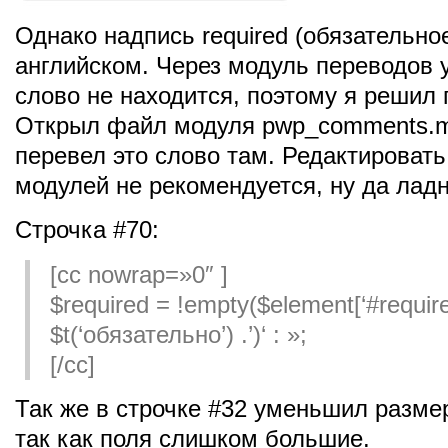
Однако надпись required (обязательно
английском. Через модуль переводов 
слово не находится, поэтому я решил 
Открыл файл модуля pwp_comments.m
перевел это слово там. Редактироват
модулей не рекомендуется, ну да ладн
Строчка #70:
[cc nowrap=»0″ ]
$required = !empty($element[‘#required
$t(‘обязательно’) .’)
‘ : »;
[/cc]
Так же в строчке #32 уменьшил размер
так как поля слишком большие.