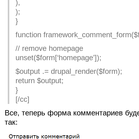
),
);
}
function framework_comment_form($f
// remove homepage
unset($form[‘homepage’]);
$output .= drupal_render($form);
return $output;
}
[/cc]
Все, теперь форма комментариев буд
так: