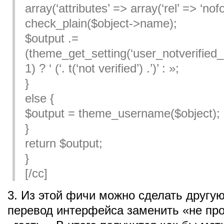
array(‘attributes’ => array(‘rel’ => ‘nofo
check_plain($object->name);
$output .=
(theme_get_setting(‘user_notverified_
1) ? ‘ (‘. t(‘not verified’) .’)’ : »;
}
else {
$output = theme_username($object);
}
return $output;
}
[/cc]
3. Из этой фичи можно сделать другую
перевод интерфейса заменить «не пр