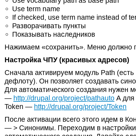
Use vocabulary path as base path
Use term name
If checked, use term name instead of te
Разворачивать пункты
Показывать наследников
Нажимаем «сохранить». Меню должно п
Настройка ЧПУ (красивых адресов)
Сначала активируем модуль Path (есть 
дефлоту). Он позволяет создавать син
Для автоматического создания нужен м
—
http://drupal.org/project/pathauto
А для
Token —
http://drupal.org/project/Token
После активации всего этого идем в Ко
— > Синонимы. Переходим в настройки