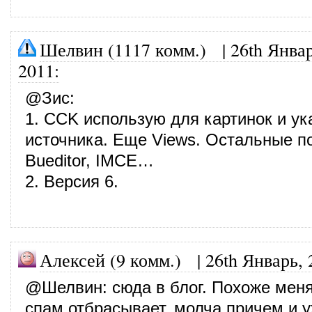
Шелвин (1117 комм.)
|
26th Январ
2011
:
@
Зис
:
1. CCK использую для картинок и ук
источника. Еще Views. Остальные 
Bueditor, IMCE…
2. Версия 6.
Алексей (9 комм.)
|
26th Январь, 
@
Шелвин
: сюда в блог. Похоже меня
спам отбрасывает, молча причем и у