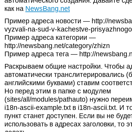
автоматического создания. Давайте сд
как на
NewsBang.net
Пример адреса новости — http://newsban
vyzvali-na-sud-v-kachestve-prisyazhnogo
Пример адреса категории —
http://newsbang.net/category/zhizn
Пример адреса тега — http://newsbang.n
Раскрываем общие настройки. Чтобы а
автоматически транслитерировались (
английскими буквами) ставим соответс
Но перед этим в папке с модулем
(sites/all/modules/pathauto) нужно пер
i18n-ascii-example.txt в i18n-ascii.txt. И
пункт станет доступен. Если вы не буде
использовать в адресах заголовки, то э