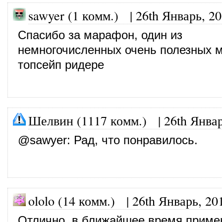
sawyer (1 комм.)
|
26th Январь, 2
Спасибо за марафон, один из
немногочисленных очень полезных 
топсейп ридере
Шелвин (1117 комм.)
|
26th Янва
@
sawyer
: Рад, что понравилось.
ololo (14 комм.)
|
26th Январь, 20
Отлично, в ближайшее время приме