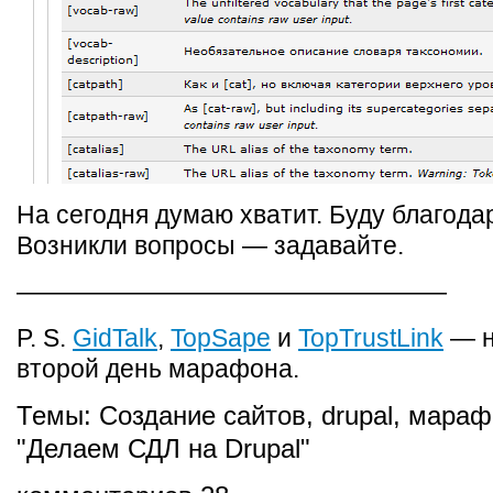
На сегодня думаю хватит. Буду благодар
Возникли вопросы — задавайте.
—————————————————
P. S.
GidTalk
,
TopSape
и
TopTrustLink
— н
второй день марафона.
Темы:
Создание сайтов
,
drupal
,
мараф
"Делаем СДЛ на Drupal"