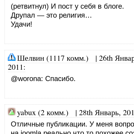
(ретвитнул) И пост у себя в блоге.
Друпал — это религия…
Удачи!
Шелвин (1117 комм.)
|
26th Январ
2011
:
@
worona
: Спасибо.
yabux (2 комм.) |
28th Январь, 20
Отличные публикации. У меня вопрос
на joomla реально что то похожее с