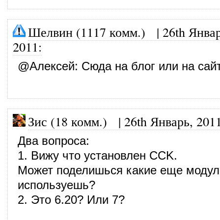
Шелвин (1117 комм.)
|
26th Январ
2011
:
@
Алексей
: Сюда на блог или на сай
Зис (18 комм.)
|
26th Январь, 201
Два вопроса:
1. Вижу что установлен CCK.
Может поделишься какие еще модул
используешь?
2. Это 6.20? Или 7?