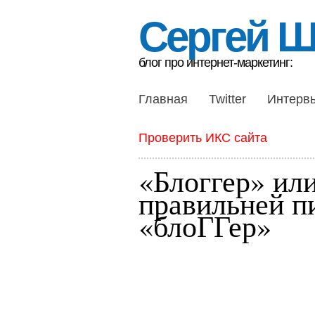
Сергей 
блог про интернет-маркетинг:
Главная
Twitter
Интерв
Проверить ИКС сайта
«Блоггер» ил
правильней п
«блоГГер»