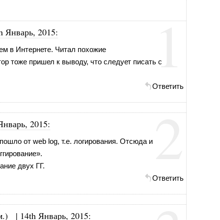
1
h Январь, 2015
:
яем в Интернете. Читал похожие
ор тоже пришел к выводу, что следует писать с
Ответить
2
Январь, 2015
:
пошло от web log, т.е. логирования. Отсюда и
ггирование».
ние двух ГГ.
Ответить
.)
|
14th Январь, 2015
: