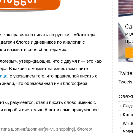
, как правильно писать по русски –
«блоггер»
здатели блогов и дневников по аналогии с
ли называть себя «блоггерами».
логеры», утверждающие, что с двумя г — это как-
гер». В какой-то момент на известном сайте
Twitte
ница
, с указанием того, что правильней писать c
Tweets
не знали, что образованная ими блогосфера
Свежи
айты, разумеется, стали писать слово именно с
Скид
ли и «рабы системы». А вот и само придуманное
Кто т
Word
типа шопинг/шоппинг[англ. shopping], блогер/
моде