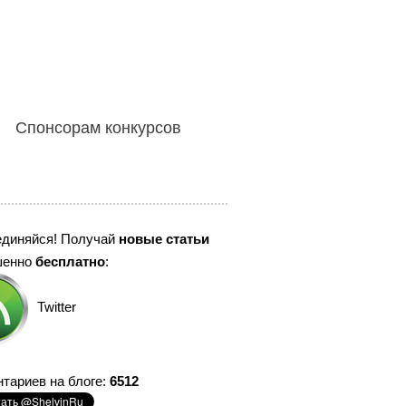
Спонсорам конкурсов
единяйся! Получай
новые статьи
шенно
бесплатно
:
Twitter
тариев на блоге:
6512