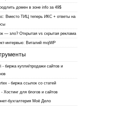
родлить домен в зоне info за 49$
кс: Вместо ТИЦ теперь ИКС + ответы на
осы
ок — зло? Открытая vs скрытая реклама
ект-интервью: Виталий mojWP
трументы
ri - биржа купли/продажи сайтов и
нов
tex - биржа ссылок со статей
 - Хостинг для блогов и сайтов
рнет-бухгалтерия Моё Дело