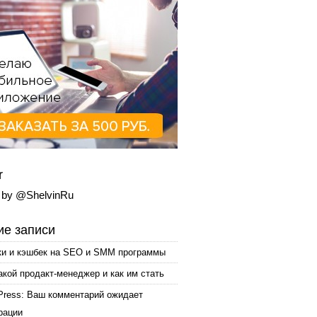
r
 by @ShelvinRu
е записи
ки и кэшбек на SEO и SMM программы
акой продакт-менеджер и как им стать
Press: Ваш комментарий ожидает
рации