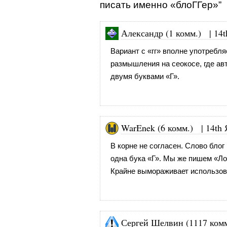
писать именно «блоГГер»”
Александр (1 комм.)
|
14t
Вариант с «гг» вполне употребл
размышления на сеокосе, где авт
двумя буквами «Г».
WarEnek (6 комм.)
|
14th 
В корне не согласен. Слово блог 
одна бука «Г». Мы же пишем «Ло
Крайне вымораживает использова
Сергей Шелвин (1117 комм