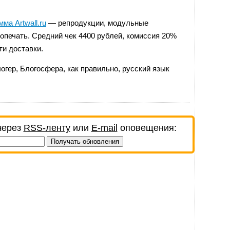
ма Artwall.ru
— репродукции, модульные
опечать. Средний чек 4400 рублей, комиссия 20%
ти доставки.
логер
,
Блогосфера
,
как правильно
,
русский язык
через
RSS-ленту
или
E-mail
оповещения: