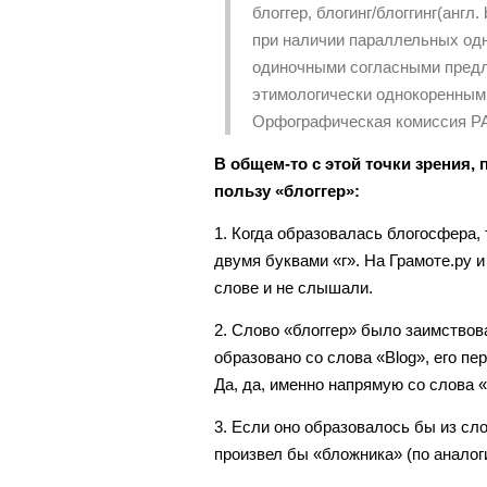
блоггер, блогинг/блоггинг(англ. 
при наличии параллельных одн
одиночными согласными предл
этимологически однокоренным
Орфографическая комиссия Р
В общем-то с этой точки зрения, 
пользу «блоггер»:
1. Когда образовалась блогосфера,
двумя буквами «г». На Грамоте.ру и
слове и не слышали.
2. Слово «блоггер» было заимствова
образовано со слова «Blog», его пе
Да, да, именно напрямую со слова «
3. Если оно образовалось бы из сло
произвел бы «бложника» (по аналог