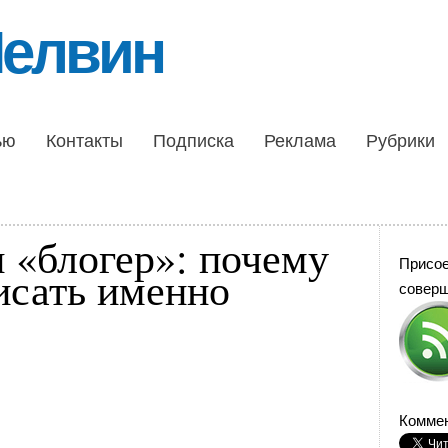
Шелвин
ью
Контакты
Подписка
Реклама
Рубрики
и «блогер»: почему
Присо
исать именно
совер
Коммен