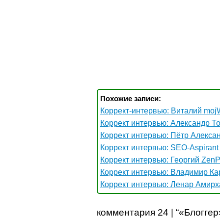
Похожие записи:
Коррект-интервью: Виталий mo
Коррект интервью: Александр То
Коррект интервью: Пётр Алекса
Коррект интервью: SEO-Aspirant
Коррект интервью: Георгий ZenP
Коррект интервью: Владимир Ка
Коррект интервью: Ленар Амир
комментария 24 | “«Блогге