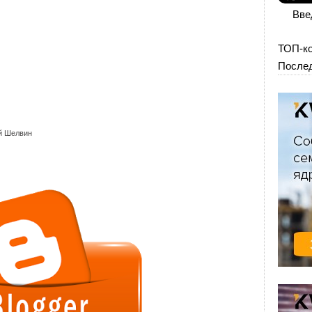
Вве
ТОП-к
Послед
й Шелвин