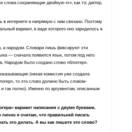
е слова сохраняющие двойную «г», как то: диггер,
сь в интернете и напрямую с ним связано. Поэтому
альный вариант, в виде которого оно зародилось в
и, а народом. Словари лишь фиксируют эти
зыка — сначала появился язык, потом под него
а. Народом было создано слово «блоггер».
доказывающие (некая комиссия уже создала
логер», то это слово должно быть словом-
 и так полно). Именно по аргументам, описанным
огера» вариант написания с двумя буквами,
о лично я считаю, что правильней писать
ать это делать. А вы как пишите это слово?