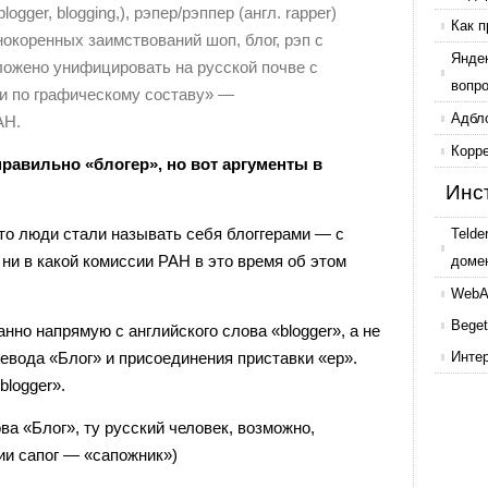
blogger, blogging,), рэпер/рэппер (англ. rapper)
Как п
окоренных заимствований шоп, блог, рэп с
Янде
ожено унифицировать на русской почве с
вопр
и по графическому составу» —
Адбл
АН.
Корр
правильно «блогер», но вот аргументы в
Инс
 то люди стали называть себя блоггерами — с
Telde
 ни в какой комиссии РАН в это время об этом
доме
WebAr
Beget
нно напрямую с английского слова «blogger», а не
ревода «Блог» и присоединения приставки «ер».
Инте
blogger».
ва «Блог», ту русский человек, возможно,
ии сапог — «сапожник»)