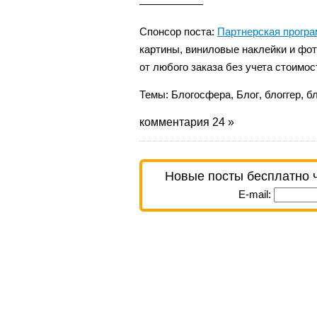
——————
Спонсор поста:
Партнерская програм
картины, виниловые наклейки и фот
от любого заказа без учета стоимос
Темы:
Блогосфера
,
Блог
,
блоггер
,
б
комментария 24 »
Новые посты бесплатно 
E-mail: