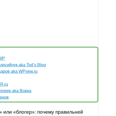
jWP
досийчук aka Tod’s Blog
ндров aka WPnew.ru
R.ru
рпеев aka Вовка
ханов
р» или «блогер»: почему правильней