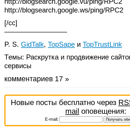
http://blogsearch.google.vu/ping/RPC2
http://blogsearch.google.ws/ping/RPC2
[/cc]
—————————
P. S.
GidTalk
,
TopSape
и
TopTrustLink
Темы:
Раскрутка и продвижение сайто
сервисы
комментариев 17 »
Новые посты бесплатно через
RS
mail
оповещения:
E-mail: