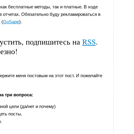
 как бесплатные методы, так и платные. В ходе
в отчетах. Обязательно буду рекламироваться в
e
(
GoSape
).
пустить, подпишитесь на
RSS
.
езно!
держите меня постовым на этот пост. И пожелайте
а три вопроса:
ной цели (да/нет и почему)
деть посты.
.