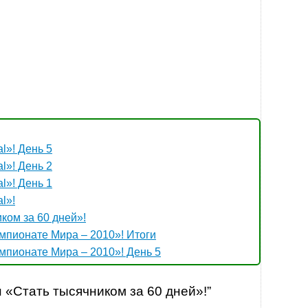
l»! День 5
l»! День 2
l»! День 1
l»!
ком за 60 дней»!
пионате Мира – 2010»! Итоги
пионате Мира – 2010»! День 5
 «Стать тысячником за 60 дней»!”