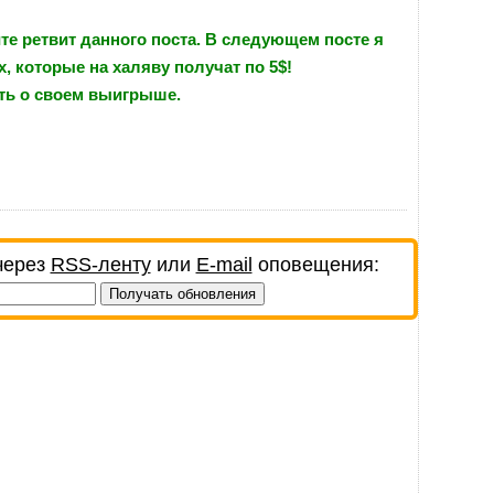
е ретвит данного поста. В следующем посте я
 которые на халяву получат по 5$!
ать о своем выигрыше.
через
RSS-ленту
или
E-mail
оповещения: