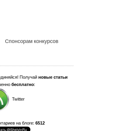
Спонсорам конкурсов
единяйся! Получай
новые статьи
шенно
бесплатно
:
Twitter
тариев на блоге:
6512