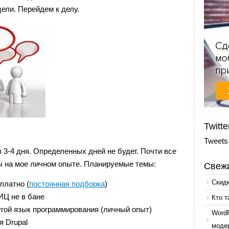
ели. Перейдем к делу.
Twitte
Tweets
в 3-4 дня. Определенных дней не будет. Почти все
ны на мое личном опыте. Планируемые темы:
Свежи
Скид
платно (
постоянная подборка
)
ИЦ не в бане
Кто т
гой язык программирования (личный опыт)
Word
 Drupal
моде