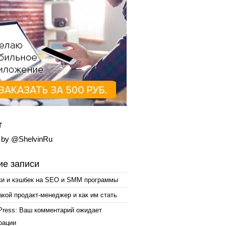
r
 by @ShelvinRu
е записи
ки и кэшбек на SEO и SMM программы
акой продакт-менеджер и как им стать
Press: Ваш комментарий ожидает
рации