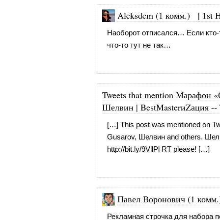
Aleksdem (1 комм.)
|
1st 
Наоборот отписался… Если кто-
что-то тут не так…
Tweets that mention Марафон «
Шелвин | BestMasterиZация --
[…] This post was mentioned on 
Gusarov, Шелвин and others. Шел
http://bit.ly/9VllPl
RT please! […]
Павел Воронович (1 комм.
Рекламная строчка для набора по