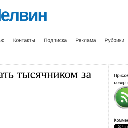
Шелвин
ью
Контакты
Подписка
Реклама
Рубрики
ть тысячником за
Присо
совер
Коммен