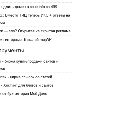
родлить домен в зоне info за 49$
кс: Вместо ТИЦ теперь ИКС + ответы на
осы
ок — зло? Открытая vs скрытая реклама
ект-интервью: Виталий mojWP
трументы
ri - биржа купли/продажи сайтов и
нов
tex - биржа ссылок со статей
 - Хостинг для блогов и сайтов
рнет-бухгалтерия Моё Дело