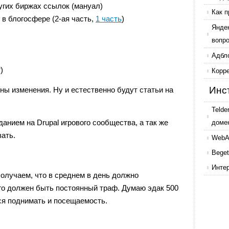
угих биржах ссылок (мануал)
Как п
 в блогосфере (2-ая часть,
1 часть
)
Янде
вопр
Адбл
)
Корр
Инс
ны изменения. Ну и естественно будут статьи на
Telde
анием на Drupal игрового сообщества, а так же
доме
зать.
WebAr
Beget
Инте
Получаем, что в среднем в день должно
го должен быть постоянный траф. Думаю эдак 500
тся поднимать и посещаемость.