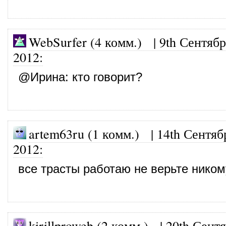
WebSurfer (4 комм.)
|
9th Сентябр
2012
:
@
Ирина
: кто говорит?
artem63ru (1 комм.)
|
14th Сентяб
2012
:
все трасты работаю не верьте ником
kirillproweb (2 комм.)
|
20th Сентя