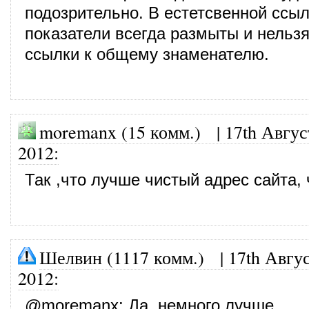
подозрительно. В естетсвенной ссы
показатели всегда размыты и нельзя
ссылки к общему знаменателю.
moremanx (15 комм.)
|
17th Авгус
2012
:
Так ,что лучше чистый адрес сайта,
Шелвин (1117 комм.)
|
17th Авгус
2012
:
@
moremanx
: Да, немного лучше.