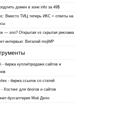
родлить домен в зоне info за 49$
кс: Вместо ТИЦ теперь ИКС + ответы на
осы
ок — зло? Открытая vs скрытая реклама
ект-интервью: Виталий mojWP
трументы
ri - биржа купли/продажи сайтов и
нов
tex - биржа ссылок со статей
 - Хостинг для блогов и сайтов
рнет-бухгалтерия Моё Дело