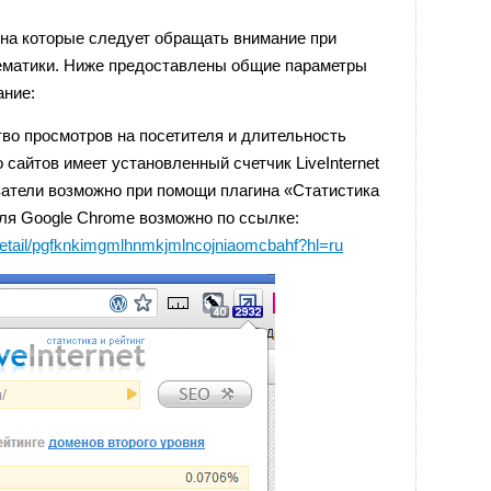
на которые следует обращать внимание при
ематики. Ниже предоставлены общие параметры
ание:
во просмотров на посетителя и длительность
сайтов имеет установленный счетчик LiveInternet
затели возможно при помощи плагина «Статистика
ь для Google Chrome возможно по ссылке:
detail/pgfknkimgmlhnmkjmlncojniaomcbahf?hl=ru