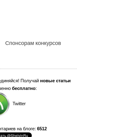
Спонсорам конкурсов
единяйся! Получай
новые статьи
шенно
бесплатно
:
Twitter
тариев на блоге:
6512