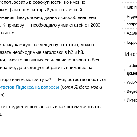
спользовать в совокупности, но именно
Как п
ным фактором, который даст отличный
Янде
ижения. Безусловно, данный способ внешней
вопр
. К примеру — необходимо уйма статей от 2000
райтом.
Адбл
Корр
оскольку каждую размещенную статью, можно
азать необходимые заголовки в h2 и h3,
Инс
ия, вместо активных ссылок использовать без
Telde
нание, да и следует обратить внимание на:
доме
нкоре или «смотри тут»? — Нет, естественность от
WebAr
ответов Яндекса на вопросы
(
хотя Яндекс мог и
Beget
ru
).
Инте
лки следует использовать и как оптимизировать
.