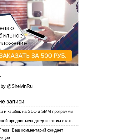
r
 by @ShelvinRu
е записи
ки и кэшбек на SEO и SMM программы
акой продакт-менеджер и как им стать
Press: Ваш комментарий ожидает
рации