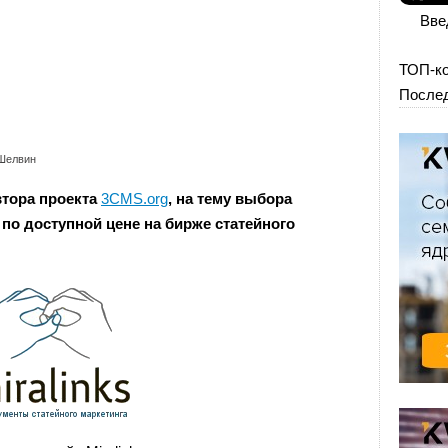
Вве
ТОП-к
Послед
Шелвин
втора проекта
3CMS.org
, на тему выбора
по доступной цене на бирже статейного