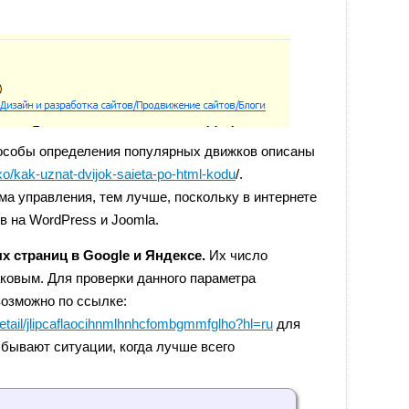
собы определения популярных движков описаны
xo/kak-uznat-dvijok-saieta-po-html-kodu
/.
ма управления, тем лучше, поскольку в интернете
в на WordPress и Joomla.
 страниц в Google и Яндексе.
Их число
ковым. Для проверки данного параметра
возможно по ссылке:
etail/jlipcaflaocihnmlhnhcfombgmmfglho?hl=ru
для
 бывают ситуации, когда лучше всего