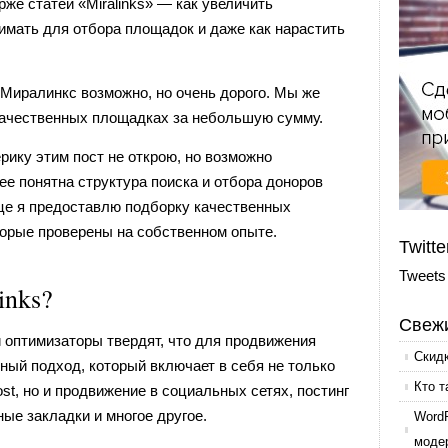
же статей «Miralinks» — как увеличить
имать для отбора площадок и даже как нарастить
 Миралинкс возможно, но очень дорого. Мы же
качественных площадках за небольшую сумму.
ику этим пост не открою, но возможно
е понятна структура поиска и отбора доноров
нце я предоставлю подборку качественных
оторые проверены на собственном опыте.
Twitte
Tweets
inks?
Свежи
и оптимизаторы твердят, что для продвижения
Скид
ный подход, который включает в себя не только
Кто т
ost, но и продвижение в социальных сетях, постинг
ые закладки и многое другое.
Word
моде