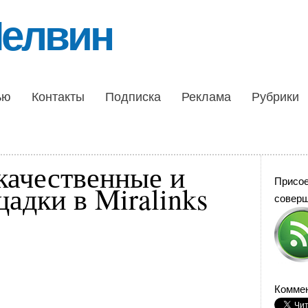
Шелвин
ью
Контакты
Подписка
Реклама
Рубрики
качественные и
Присо
адки в Miralinks
совер
Коммен