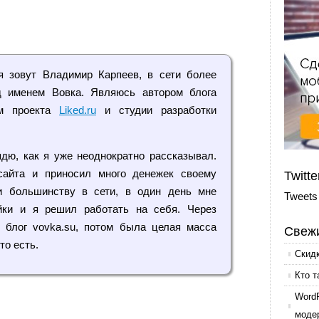
я зовут Владимир Карпеев, в сети более
од именем Вовка. Являюсь автором блога
ем проекта
Liked.ru
и студии разработки
дю, как я уже неоднократно рассказывал.
сайта и приносил много денежек своему
Twitte
и большинству в сети, в один день мне
Tweets
йки и я решил работать на себя. Через
 блог vovka.su, потом была целая масса
Свежи
то есть.
Скид
Кто т
Word
моде