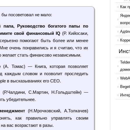
Как п
я бы посоветовал не мало:
Янде
вопр
 папа, Руководство богатого папы по
Адбл
имите свой финансовый IQ
(Р. Кийосаки,
серьезно помогают быть более или менее
Корр
Мне очень понравились и я считаю, что их
Инс
о желает стать финансово независимым.
Telde
е
(А. Томас) — Книга, которая позволяет
доме
ад каждым словом и позволит проследить
WebAr
ple в высказываниях его СЕО.
Beget
я
(Р.Чалдини, С.Мартин, Н.Гольдштейн) —
Инте
ть убедительнее.
менеджмент
(Н.Мрочковский, А.Толкачев)
нять, как правильно управлять своим
 на вас возрастают в разы.