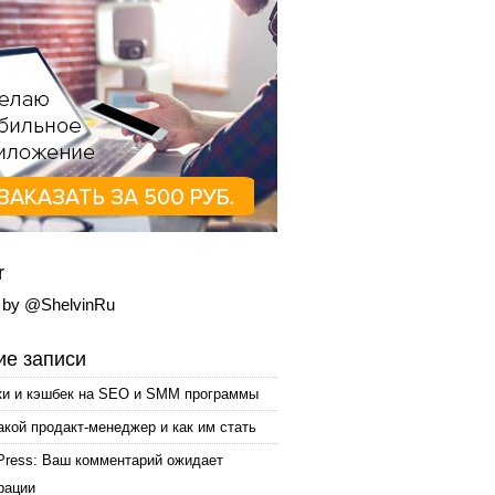
r
 by @ShelvinRu
е записи
ки и кэшбек на SEO и SMM программы
акой продакт-менеджер и как им стать
Press: Ваш комментарий ожидает
рации