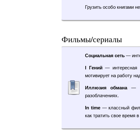
Грузить особо книгами н
Фильмы/сериалы
Социальная сеть
— инте
I Гений
— интересная к
мотивирует на работу на
Иллюзия обмана
— ин
разоблачениях.
In time
— классный филь
как тратить свое время в