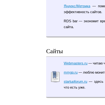
Яндекс/Метрика
— помог
эффективность сайтов.
RDS bar — экономит вре
сайта.
Сайты
Webmasters.ru
— читаю ч
mmgp.ru
— люблю монито
startupforum.ru
— здесь м
что есть уже.