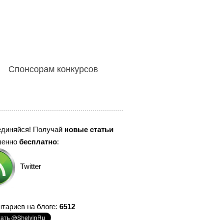
Спонсорам конкурсов
единяйся! Получай
новые статьи
шенно
бесплатно
:
Twitter
тариев на блоге:
6512