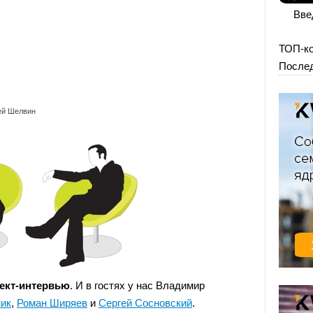
Вве
ТОП-к
Послед
ей Шелвин
ект-интервью
. И в гостях у нас Владимир
ик
,
Роман Ширяев
и
Сергей Сосновский
.