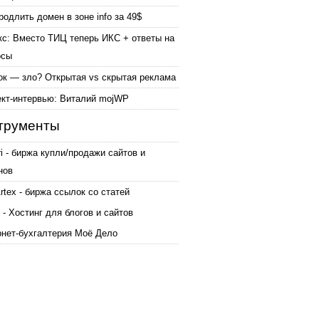
родлить домен в зоне info за 49$
кс: Вместо ТИЦ теперь ИКС + ответы на
осы
ок — зло? Открытая vs скрытая реклама
ект-интервью: Виталий mojWP
трументы
ri - биржа купли/продажи сайтов и
нов
tex - биржа ссылок со статей
 - Хостинг для блогов и сайтов
рнет-бухгалтерия Моё Дело