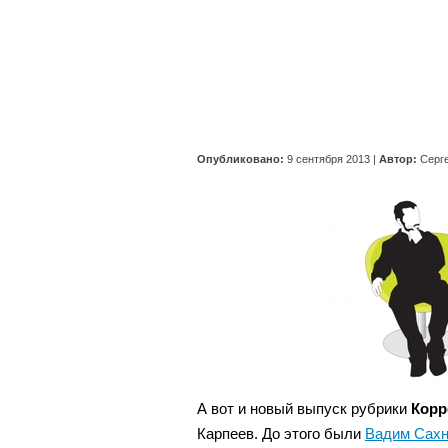
Опубликовано:
9 сентября 2013
|
Автор:
Серг
А вот и новый выпуск рубрики
Корр
Карпеев. До этого были
Вадим Сахн