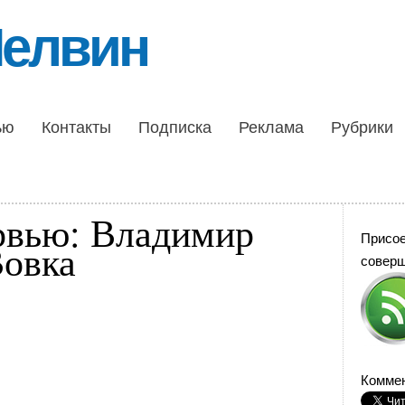
Шелвин
ью
Контакты
Подписка
Реклама
Рубрики
рвью: Владимир
Присо
Вовка
совер
Коммен