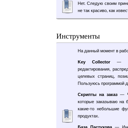
Нет. Следую своим прин
не так красиво, как изве
Инструменты
На данный момент в рабо
Key Collector
— Отл
редактирования, распре
целевых страниц, пози
Пользуюсь программой д
Скрипты на заказ
— Ча
которые заказываю на 
какие-то небольшие фу
продуктах.
База Пастухова
— Иног