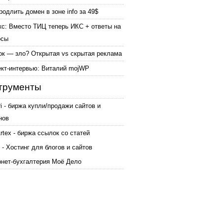
родлить домен в зоне info за 49$
кс: Вместо ТИЦ теперь ИКС + ответы на
осы
ок — зло? Открытая vs скрытая реклама
ект-интервью: Виталий mojWP
трументы
ri - биржа купли/продажи сайтов и
нов
tex - биржа ссылок со статей
 - Хостинг для блогов и сайтов
рнет-бухгалтерия Моё Дело