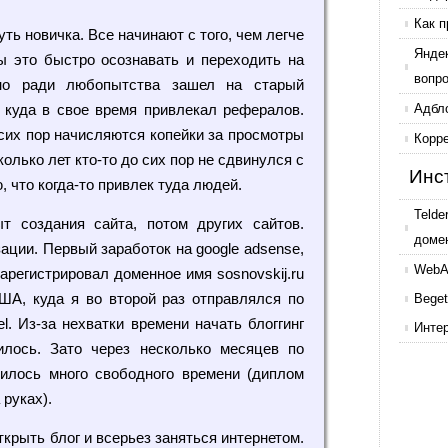
Как п
ть новичка. Все начинают с того, чем легче
Янде
бы это быстро осознавать и переходить на
вопр
но ради любопытства зашел на старый
, куда в свое время привлекал рефералов.
Адбл
 сих пор начисляются копейки за просмотры
Корр
колько лет кто-то до сих пор не сдвинулся с
Инс
 что когда-то привлек туда людей.
Telde
 создания сайта, потом других сайтов.
доме
ции. Первый заработок на google adsense,
WebAr
зарегистрировал доменное имя sosnovskij.ru
ША, куда я во второй раз отправлялся по
Beget
el. Из-за нехватки времени начать блоггинг
Инте
илось. Зато через несколько месяцев по
илось много свободного времени (диплом
 руках).
крыть блог и всерьез заняться интернетом.