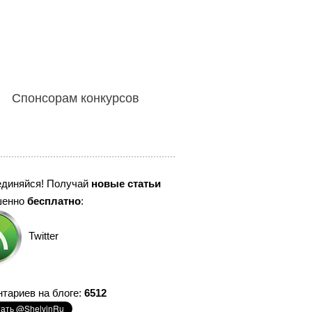
Спонсорам конкурсов
единяйся! Получай
новые статьи
шенно
бесплатно
:
Twitter
тариев на блоге:
6512