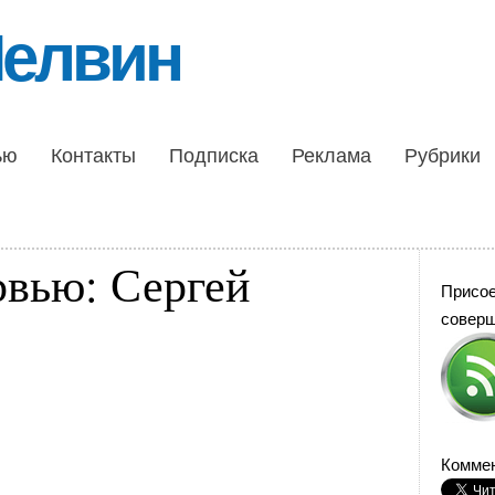
Шелвин
ью
Контакты
Подписка
Реклама
Рубрики
рвью: Сергей
Присо
совер
Коммен