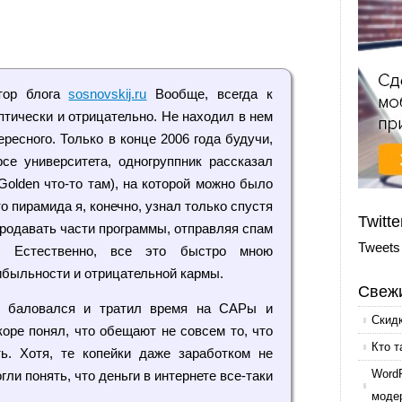
втор блога
sosnovskij.ru
Вообще, всегда к
птически и отрицательно. Не находил в нем
ересного. Только в конце 2006 года будучи,
рсе университета, одногруппник рассказал
Golden что-то там), на которой можно было
то пирамида я, конечно, узнал только спустя
Twitte
родавать части программы, отправляя спам
Tweets
е. Естественно, все это быстро мною
ибыльности и отрицательной кармы.
Свежи
я баловался и тратил время на САРы и
Скид
коре понял, что обещают не совсем то, что
Кто т
ь. Хотя, те копейки даже заработком не
Word
ли понять, что деньги в интернете все-таки
моде