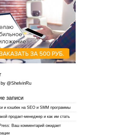
r
 by @ShelvinRu
е записи
ки и кэшбек на SEO и SMM программы
акой продакт-менеджер и как им стать
Press: Ваш комментарий ожидает
рации