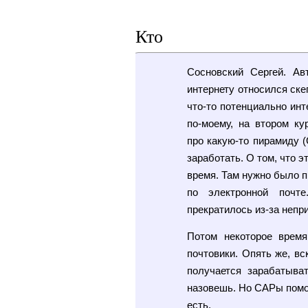
Кто
Сосновский Сергей. А
интернету относился ске
что-то потенциально инт
по-моему, на втором ку
про какую-то пирамиду (
заработать. О том, что э
время. Там нужно было п
по электронной почт
прекратилось из-за непр
Потом некоторое врем
почтовики. Опять же, вс
получается зарабатыват
назовешь. Но САРы помог
есть.