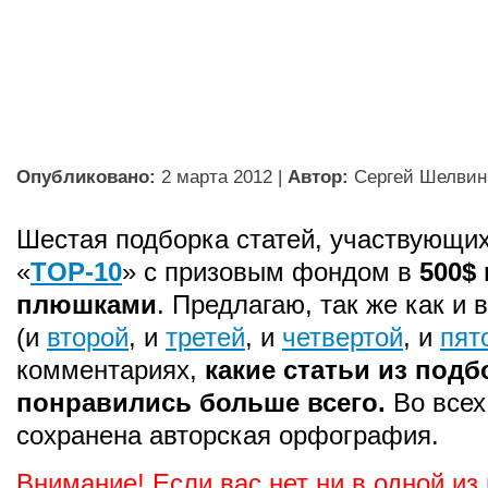
Опубликовано:
2 марта 2012
|
Автор:
Сергей Шелвин
Шестая подборка статей, участвующих
«
TOP-10
» с призовым фондом в
500$
плюшками
. Предлагаю, так же как и 
(и
второй
, и
третей
, и
четвертой
, и
пят
комментариях,
какие статьи из подб
понравились больше всего.
Во всех
сохранена авторская орфография.
Внимание! Если вас нет ни в одной из 