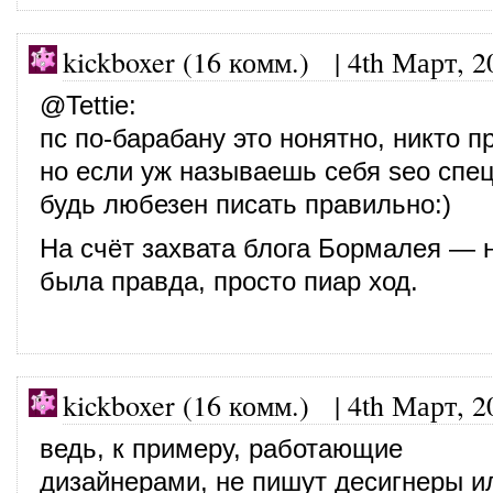
kickboxer (16 комм.)
|
4th Март, 2
@
Tettie
:
пс по-барабану это нонятно, никто пр
но если уж называешь себя seo спе
будь любезен писать правильно:)
На счёт захвата блога Бормалея — н
была правда, просто пиар ход.
kickboxer (16 комм.)
|
4th Март, 2
ведь, к примеру, работающие
дизайнерами, не пишут десигнеры ил