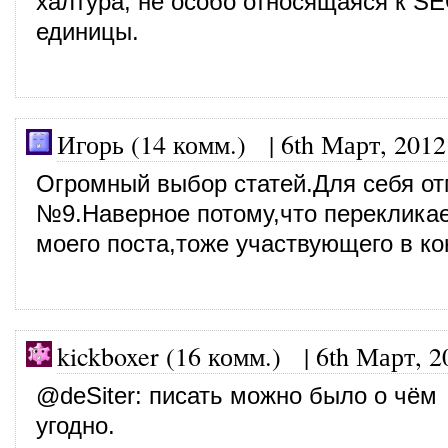
халтура, не особо относящаяся к SE
единицы.
Игорь (14 комм.)
|
6th Март, 2012
Огромный выбор статей.Для себя о
№9.Наверное потому,что перекликае
моего поста,тоже участвующего в ко
kickboxer (16 комм.)
|
6th Март, 2
@
deSiter
: писать можно было о чём
угодно.