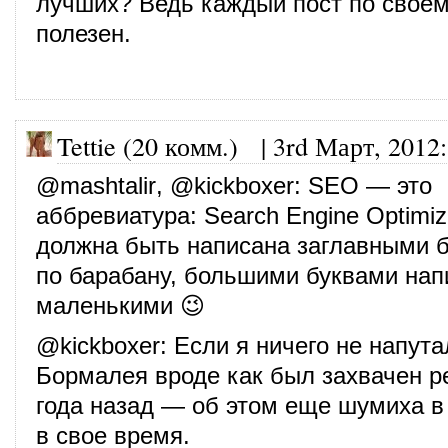
лучших? Ведь каждый пост по своем
полезен.
Tettie (20 комм.)
|
3rd Март, 2012
:
@
mashtalir
, @
kickboxer
: SEO — это
аббревиатура: Search Engine Optimiz
должна быть написана заглавными б
по барабану, большими буквами нап
маленькими 😉
@
kickboxer
: Если я ничего не напута
Бормалея вроде как был захвачен р
года назад — об этом еще шумиха в
в свое время.