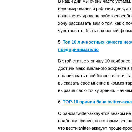
В наши дни мы очень часто устаем,
ненормированный рабочий день, а т
понижается уровень работоспособно
хочу рассказать вам о том, как с 
чувствовать, быть в хорошей форме
5.
Топ 10 личностных качеств не
предпринимателю
В этой статье я опишу 10 наиболее
достичь максимального эффекта в 
организовать свой бизнес в сети. Т
высказать свое мнение в комментар
выразив свою точку зрения. Начнем
6.
TOP-10 причин бана twitter-акк
C баном twitter-аккаунтов знаком 
подборку причин, по которым все в
что вести twitter-аккаунт проще-про