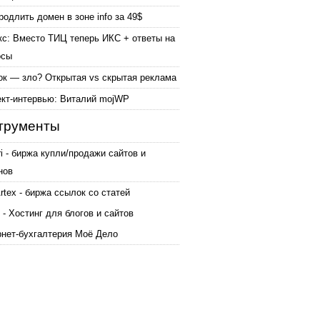
родлить домен в зоне info за 49$
кс: Вместо ТИЦ теперь ИКС + ответы на
осы
ок — зло? Открытая vs скрытая реклама
ект-интервью: Виталий mojWP
трументы
ri - биржа купли/продажи сайтов и
нов
tex - биржа ссылок со статей
 - Хостинг для блогов и сайтов
рнет-бухгалтерия Моё Дело