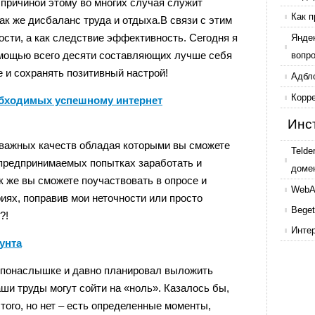
 причиной этому во многих случая служит
Как п
ак же дисбаланс труда и отдыха.В связи с этим
сти, а как следствие эффективность. Сегодня я
Янде
помощью всего десяти составляющих лучше себя
вопр
 и сохранять позитивный настрой!
Адбл
Корр
обходимых успешному интернет
Инс
 важных качеств обладая которыми вы сможете
Telde
предпринимаемых попытках заработать и
доме
ак же вы сможете поучаствовать в опросе и
WebAr
иях, поправив мои неточности или просто
Beget
?!
Инте
аунта
не понаслышке и давно планировал выложить
аши труды могут сойти на «ноль». Казалось бы,
стого, но нет – есть определенные моменты,