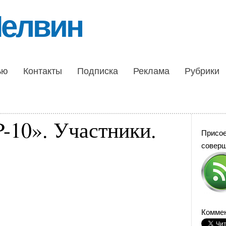
Шелвин
ью
Контакты
Подписка
Реклама
Рубрики
-10». Участники.
Присо
совер
Коммен