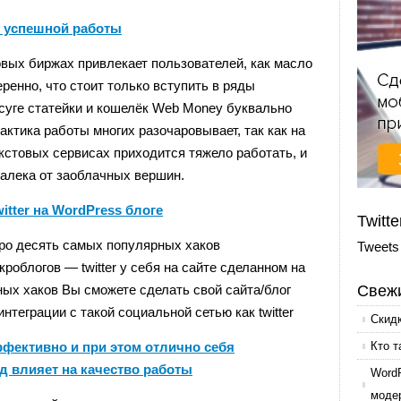
я успешной работы
товых биржах привлекает пользователей, как масло
еренно, что стоит только вступить в ряды
суге статейки и кошелёк Web Money буквально
актика работы многих разочаровывает, так как на
кстовых сервисах приходится тяжело работать, и
далека от заоблачных вершин.
itter на WordPress блоге
Twitte
про десять самых популярных хаков
Tweets
роблогов — twitter у себя на сайте сделанном на
х хаков Вы сможете сделать свой сайта/блог
Свежи
теграции с такой социальной сетью как twitter
Скид
ффективно и при этом отлично себя
Кто т
д влияет на качество работы
Word
моде