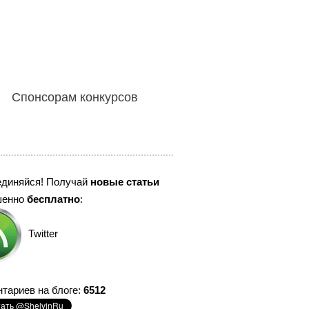
Спонсорам конкурсов
единяйся! Получай
новые статьи
шенно
бесплатно
:
Twitter
тариев на блоге:
6512