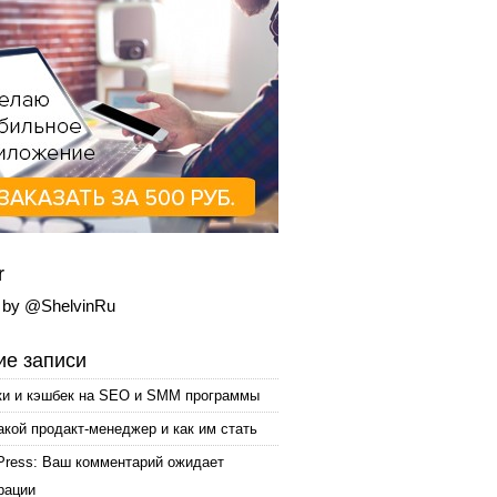
r
 by @ShelvinRu
е записи
ки и кэшбек на SEO и SMM программы
акой продакт-менеджер и как им стать
Press: Ваш комментарий ожидает
рации